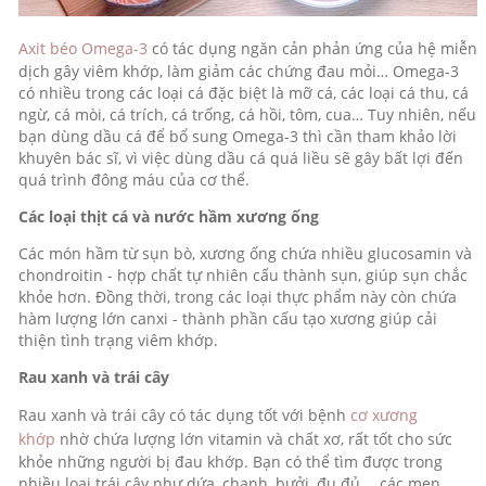
Axit béo Omega-3
có tác dụng ngăn cản phản ứng của hệ miễn
dịch gây viêm khớp, làm giảm các chứng đau mỏi… Omega-3
có nhiều trong các loại cá đặc biệt là mỡ cá, các loại cá thu, cá
ngừ, cá mòi, cá trích, cá trống, cá hồi, tôm, cua… Tuy nhiên, nếu
bạn dùng dầu cá để bổ sung Omega-3 thì cần tham khảo lời
khuyên bác sĩ, vì việc dùng dầu cá quá liều sẽ gây bất lợi đến
quá trình đông máu của cơ thể.
Các loại thịt cá và nước hầm xương ống
Các món hầm từ sụn bò, xương ống chứa nhiều glucosamin và
chondroitin - hợp chất tự nhiên cấu thành sụn, giúp sụn chắc
khỏe hơn. Đồng thời, trong các loại thực phẩm này còn chứa
hàm lượng lớn canxi - thành phần cấu tạo xương giúp cải
thiện tình trạng viêm khớp.
Rau xanh và trái cây
Rau xanh và trái cây có tác dụng tốt với bệnh
cơ xương
khớp
nhờ chứa lượng lớn vitamin và chất xơ, rất tốt cho sức
khỏe những người bị đau khớp. Bạn có thể tìm được trong
nhiều loại trái cây như dứa, chanh, bưởi, đu đủ,… các men