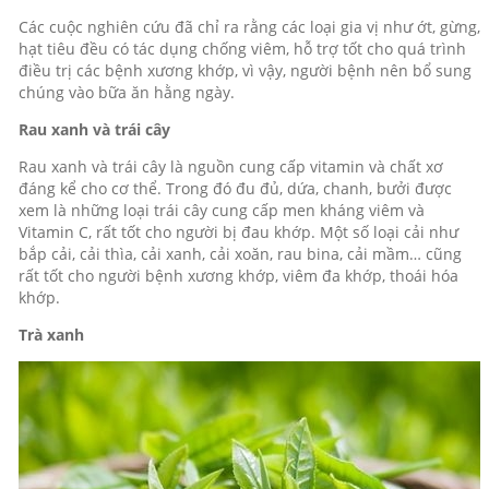
Các cuộc nghiên cứu đã chỉ ra rằng các loại gia vị như ớt, gừng,
hạt tiêu đều có tác dụng chống viêm, hỗ trợ tốt cho quá trình
điều trị các bệnh xương khớp, vì vậy, người bệnh nên bổ sung
chúng vào bữa ăn hằng ngày.
Rau xanh và trái cây
Rau xanh và trái cây là nguồn cung cấp vitamin và chất xơ
đáng kể cho cơ thể. Trong đó đu đủ, dứa, chanh, bưởi được
xem là những loại trái cây cung cấp men kháng viêm và
Vitamin C, rất tốt cho người bị đau khớp. Một số loại cải như
bắp cải, cải thìa, cải xanh, cải xoăn, rau bina, cải mầm… cũng
rất tốt cho người bệnh xương khớp, viêm đa khớp, thoái hóa
khớp.
Trà xanh