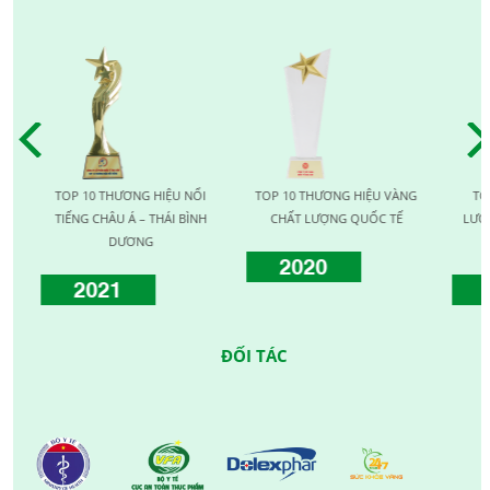
TOP 10 THƯƠNG HIỆU NỔI
TOP 10 THƯƠNG HIỆU VÀNG
TOP 
TIẾNG CHÂU Á – THÁI BÌNH
CHẤT LƯỢNG QUỐC TẾ
LƯỢNG 
DƯƠNG
2020
2021
2
ĐỐI TÁC