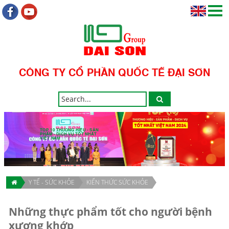
CÔNG TY CỔ PHẦN QUỐC TẾ ĐẠI SƠN
TOP 10 THƯƠNG HIỆU - SẢN
PHẨM - DỊCH VỤ TỐT NHẤT
VIỆT NAM
Y TẾ - SỨC KHỎE
KIẾN THỨC SỨC KHỎE
Những thực phẩm tốt cho người bệnh
xương khớp