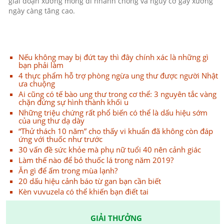
giai đoạn xương mỏng đi nhanh chóng và nguy cơ gãy xương
ngày càng tăng cao.
Nếu không may bị đứt tay thì đây chính xác là những gì
bạn phải làm
4 thực phẩm hỗ trợ phòng ngừa ung thư được người Nhật
ưa chuộng
Ai cũng có tế bào ung thư trong cơ thể: 3 nguyên tắc vàng
chặn đứng sự hình thành khối u
Những triệu chứng rất phổ biến có thể là dấu hiệu sớm
của ung thư dạ dày
“Thử thách 10 năm” cho thấy vi khuẩn đã không còn đáp
ứng với thuốc như trước
30 vấn đề sức khỏe mà phụ nữ tuổi 40 nên cảnh giác
Làm thế nào để bỏ thuốc lá trong năm 2019?
Ăn gì để ấm trong mùa lạnh?
20 dấu hiệu cảnh báo từ gan bạn cần biết
Kèn vuvuzela có thể khiến bạn điết tai
GIẢI THƯỞNG