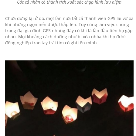
Các cá nhân có thành tích xuất sắc chụp hình lưu niệm
Chưa dừng lại ở đó, một lần nữa tất cả thành viên GPS lại vỡ òa
khi những ngọn nến được thắp lên. Tuy cùng làm việc chung
trong đại gia đình GPS nhưng đây có khi là lần đầu tiên họ gặp
nhau. Mọi khoảng cách dường như bị xóa nhòa khi họ được
đồng nghiệp trao tay trái tim có ghi tên mình.