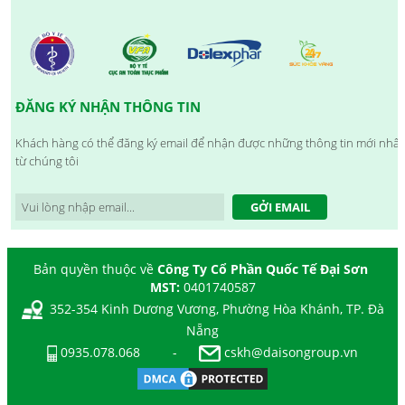
ĐĂNG KÝ NHẬN THÔNG TIN
Khách hàng có thể đăng ký email để nhận được những thông tin mới nhất
từ chúng tôi
GỞI EMAIL
Bản quyền thuộc về
Công Ty Cổ Phần Quốc Tế Đại Sơn
MST:
0401740587
352-354 Kinh Dương Vương, Phường Hòa Khánh, TP. Đà
Nẵng
0935.078.068
-
cskh@daisongroup.vn