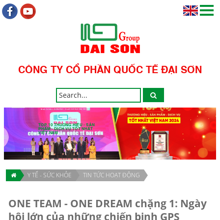
CÔNG TY CỔ PHẦN QUỐC TẾ ĐẠI SƠN
TOP 10 THƯƠNG HIỆU - SẢN
PHẨM - DỊCH VỤ TỐT NHẤT
VIỆT NAM
Y TẾ - SỨC KHỎE
TIN TỨC HOẠT ĐỘNG
ONE TEAM - ONE DREAM chặng 1: Ngày
hội lớn của những chiến binh GPS