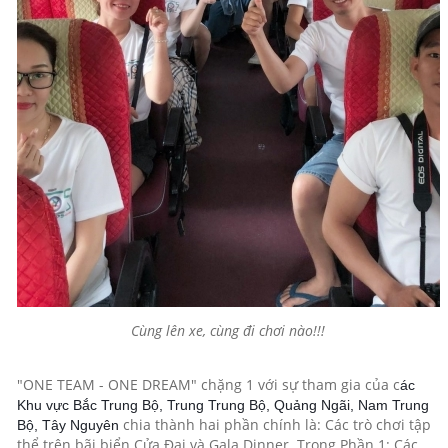
Cùng lên xe, cùng đi chơi nào!!!
"ONE TEAM - ONE DREAM" chặng 1 với sự tham gia của c
ác
Khu vực Bắc Trung Bộ, Trung Trung Bộ, Quảng Ngãi, Nam Trung
chia thành hai phần chính là: Các trò chơi tập
Bộ, Tây Nguyên
thể trên bãi biển Cửa Đại và Gala Dinner. Trong Phần 1: Các