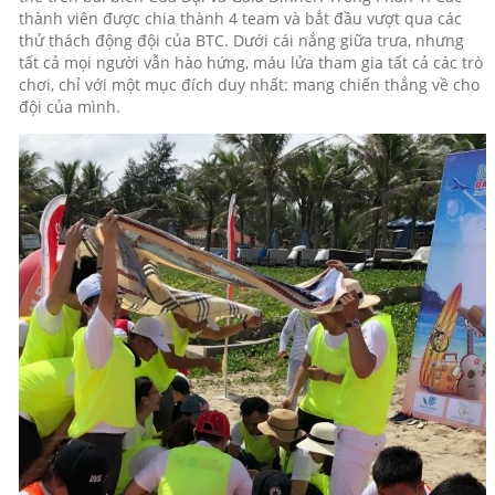
thành viên được chia thành 4 team và bắt đầu vượt qua các
thử thách động đội của BTC. Dưới cái nắng giữa trưa, nhưng
tất cả mọi người vẫn hào hứng, máu lửa tham gia tất cả các trò
chơi, chỉ với một mục đích duy nhất: mang chiến thắng về cho
đội của mình.