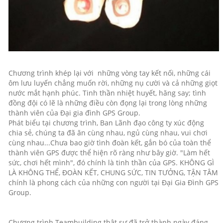
Chương trình khép lại với những vòng tay kết nối, những cái
ôm lưu luyến chẳng muốn rời, những nụ cười và cả những giọt
nước mắt hạnh phúc. Tinh thần nhiệt huyết, hăng say; tình
đồng đội có lẽ là những điều còn đọng lại trong lòng những
thành viên của Đại gia đình GPS Group.
Phát biểu tại chương trình, Ban Lãnh đạo công ty xúc động
chia sẻ, chúng ta đã ăn cùng nhau, ngủ cùng nhau, vui chơi
cùng nhau...Chưa bao giờ tình đoàn kết, gắn bó của toàn thể
thành viên GPS được thể hiện rõ ràng như bây giờ. "Làm hết
sức, chơi hết mình", đó chính là tinh thần của GPS. KHÔNG GÌ
LÀ KHÔNG THỂ, ĐOÀN KẾT, CHUNG SỨC, TIN TƯỞNG, TẬN TÂM
chính là phong cách của những con người tại Đại Gia Đình GPS
Group.
Chương trình Teambuilding thật sự đã trở thành ngày đáng