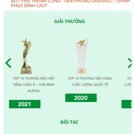
BỨT PHÁ THÀNH CÔNG “TIÊN PHONG DẪN ĐẦU – CHINH
PHỤC ĐỈNH CAO”
GIẢI THƯỞNG
TOP 10 THƯƠNG HIỆU NỔI
TOP 10 THƯƠNG HIỆU VÀNG
TOP 1
TIẾNG CHÂU Á – THÁI BÌNH
CHẤT LƯỢNG QUỐC TẾ
LƯỢNG 
DƯƠNG
2020
2021
20
ĐỐI TÁC