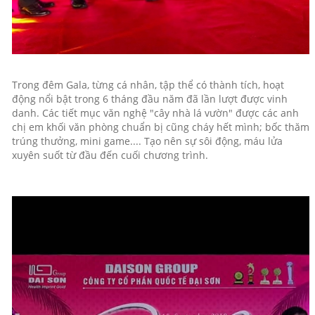
Trong đêm Gala, từng cá nhân, tập thể có thành tích, hoạt
động nổi bật trong 6 tháng đầu năm đã lần lượt được vinh
danh. Các tiết mục văn nghệ "cây nhà lá vườn" được các anh
chị em khối văn phòng chuẩn bị cũng cháy hết mình; bốc thăm
trúng thưởng, mini game.... Tạo nên sự sôi động, máu lửa
xuyên suốt từ đầu đến cuối chương trình.