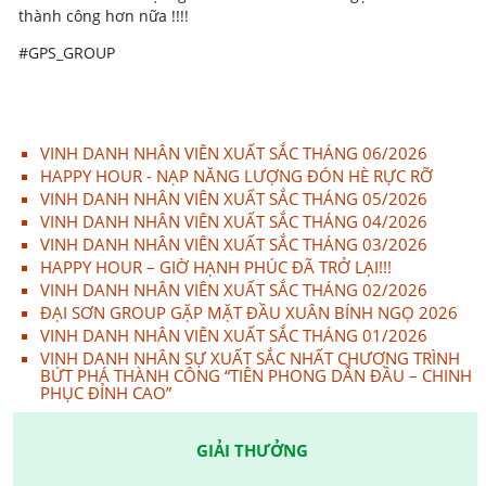
thành công hơn nữa !!!!
#GPS_GROUP
VINH DANH NHÂN VIÊN XUẤT SẮC THÁNG 06/2026
HAPPY HOUR - NẠP NĂNG LƯỢNG ĐÓN HÈ RỰC RỠ
VINH DANH NHÂN VIÊN XUẤT SẮC THÁNG 05/2026
VINH DANH NHÂN VIÊN XUẤT SẮC THÁNG 04/2026
VINH DANH NHÂN VIÊN XUẤT SẮC THÁNG 03/2026
HAPPY HOUR – GIỜ HẠNH PHÚC ĐÃ TRỞ LẠI!!!
VINH DANH NHÂN VIÊN XUẤT SẮC THÁNG 02/2026
ĐẠI SƠN GROUP GẶP MẶT ĐẦU XUÂN BÍNH NGỌ 2026
VINH DANH NHÂN VIÊN XUẤT SẮC THÁNG 01/2026
VINH DANH NHÂN SỰ XUẤT SẮC NHẤT CHƯƠNG TRÌNH
BỨT PHÁ THÀNH CÔNG “TIÊN PHONG DẪN ĐẦU – CHINH
PHỤC ĐỈNH CAO”
GIẢI THƯỞNG