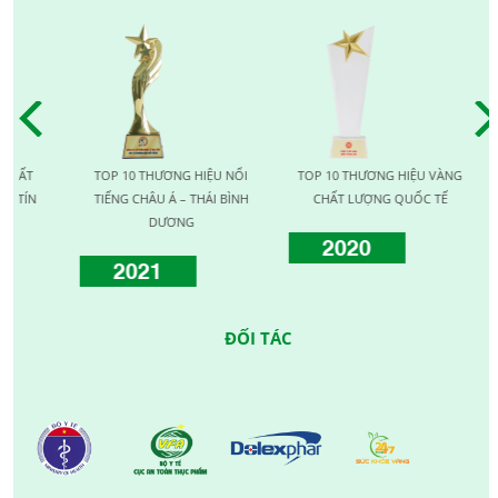
HẤT
TOP 10 THƯƠNG HIỆU NỔI
TOP 10 THƯƠNG HIỆU VÀNG
 TÍN
TIẾNG CHÂU Á – THÁI BÌNH
CHẤT LƯỢNG QUỐC TẾ
DƯƠNG
2020
2021
ĐỐI TÁC