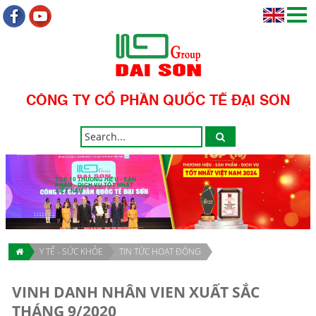
CÔNG TY CỔ PHẦN QUỐC TẾ ĐẠI SƠN
TOP 10 THƯƠNG HIỆU - SẢN
PHẨM - DỊCH VỤ TỐT NHẤT
VIỆT NAM
Y TẾ - SỨC KHỎE
TIN TỨC HOẠT ĐỘNG
VINH DANH NHÂN VIEN XUẤT SẮC
THÁNG 9/2020