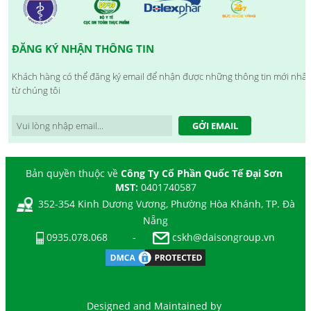
ĐĂNG KÝ NHẬN THÔNG TIN
Khách hàng có thể đăng ký email để nhận được những thông tin mới nhất
từ chúng tôi
GỞI EMAIL
Bản quyền thuộc về
Công Ty Cổ Phần Quốc Tế Đại Sơn
MST:
0401740587
352-354 Kinh Dương Vương, Phường Hòa Khánh, TP. Đà
Nẵng
0935.078.068
-
cskh@daisongroup.vn
Designed and Maintained by