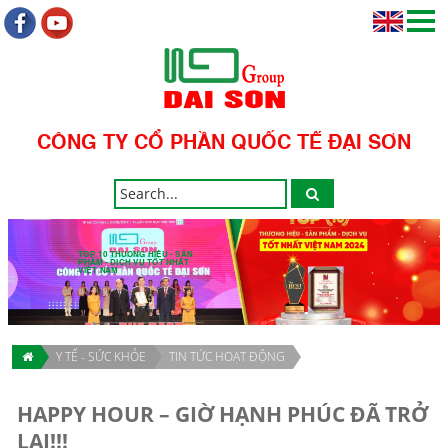
CÔNG TY CỔ PHẦN QUỐC TẾ ĐẠI SƠN
TOP 10 THƯƠNG HIỆU - SẢN
PHẨM - DỊCH VỤ TỐT NHẤT
VIỆT NAM
Y TẾ - SỨC KHỎE
TIN TỨC HOẠT ĐỘNG
HAPPY HOUR – GIỜ HẠNH PHÚC ĐÃ TRỞ
LẠI!!!