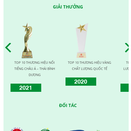
GIẢI THƯỞNG
TOP 10 THƯƠNG HIỆU NỔI
TOP 10 THƯƠNG HIỆU VÀNG
TOP 1
TIẾNG CHÂU Á – THÁI BÌNH
CHẤT LƯỢNG QUỐC TẾ
LƯỢNG 
DƯƠNG
2020
2021
20
ĐỐI TÁC