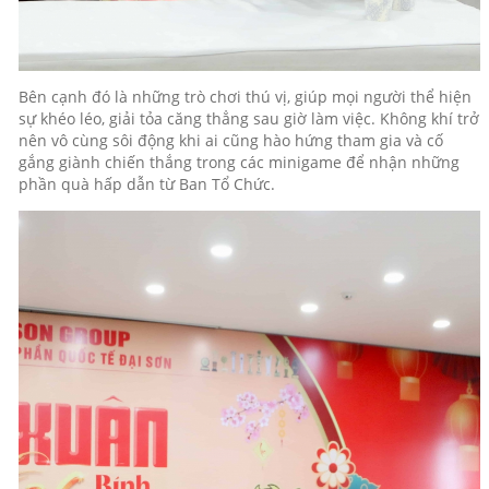
Bên cạnh đó là những trò chơi thú vị, giúp mọi người thể hiện
sự khéo léo, giải tỏa căng thẳng sau giờ làm việc. Không khí trở
nên vô cùng sôi động khi ai cũng hào hứng tham gia và cố
gắng giành chiến thắng trong các minigame để nhận những
phần quà hấp dẫn từ Ban Tổ Chức.