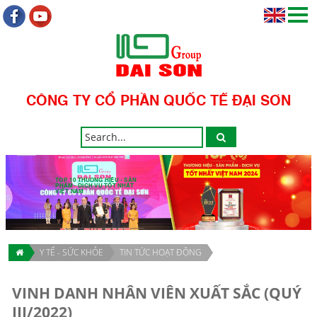
CÔNG TY CỔ PHẦN QUỐC TẾ ĐẠI SƠN
TOP 10 THƯƠNG HIỆU - SẢN
PHẨM - DỊCH VỤ TỐT NHẤT
VIỆT NAM
Y TẾ - SỨC KHỎE
TIN TỨC HOẠT ĐỘNG
VINH DANH NHÂN VIÊN XUẤT SẮC (QUÝ
III/2022)