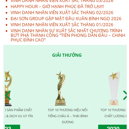
VINH DANH NHÂN VIÊN XUẤT SẮC THÁNG 03/2026
HAPPY HOUR – GIỜ HẠNH PHÚC ĐÃ TRỞ LẠI!!!
VINH DANH NHÂN VIÊN XUẤT SẮC THÁNG 02/2026
ĐẠI SƠN GROUP GẶP MẶT ĐẦU XUÂN BÍNH NGỌ 2026
VINH DANH NHÂN VIÊN XUẤT SẮC THÁNG 01/2026
VINH DANH NHÂN SỰ XUẤT SẮC NHẤT CHƯƠNG TRÌNH
BỨT PHÁ THÀNH CÔNG “TIÊN PHONG DẪN ĐẦU – CHINH
PHỤC ĐỈNH CAO”
GIẢI THƯỞNG
N PHẨM CHẤT
TOP 10 THƯƠNG HIỆU NỔI
TOP 10 THƯƠNG HIỆU VÀN
CH VỤ UY TÍN
TIẾNG CHÂU Á – THÁI BÌNH
CHẤT LƯỢNG QUỐC TẾ
DƯƠNG
2020