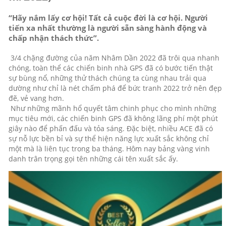
“Hãy nắm lấy cơ hội! Tất cả cuộc đời là cơ hội. Người
tiến xa nhất thường là người sẵn sàng hành động và
chấp nhận thách thức”.
3/4 chặng đường của năm Nhâm Dần 2022 đã trôi qua nhanh
chóng, toàn thể các chiến binh nhà GPS đã có bước tiến thật
sự bùng nổ, những thử thách chúng ta cùng nhau trải qua
dường như chỉ là nét chấm phá để bức tranh 2022 trở nên đẹp
đẽ, vẻ vang hơn.
Như những mãnh hổ quyết tâm chinh phục cho mình những
mục tiêu mới, các chiến binh GPS đã không lãng phí một phút
giây nào để phấn đấu và tỏa sáng. Đặc biệt, nhiều ACE đã có
sự nỗ lực bền bỉ và sự thể hiện năng lực xuất sắc không chỉ
một mà là liên tục trong ba tháng. Hôm nay bảng vàng vinh
danh trân trọng gọi tên những cái tên xuất sắc ấy.