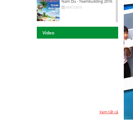
Nam Du - Teambuilding 2016
06/07/2019
Hội nghị tri ân khách hàng - Tiền
Giang 2016
Video
06/07/2019
DAISON GROUP Quảng Ngãi -
Hội nghị tri ân khách hàng 2016
06/07/2019
DAISON GROUP - ĐẠT GIẢI
THƯỞNG
06/07/2019
TOP 10 - DOANH NGHIỆP ĐẢM
BẢO CHẤT LƯỢNG 2017
06/07/2019
Xem tất cả
Họp mặt đầu năm 2017 tại TP.
Hồ Chí Minh