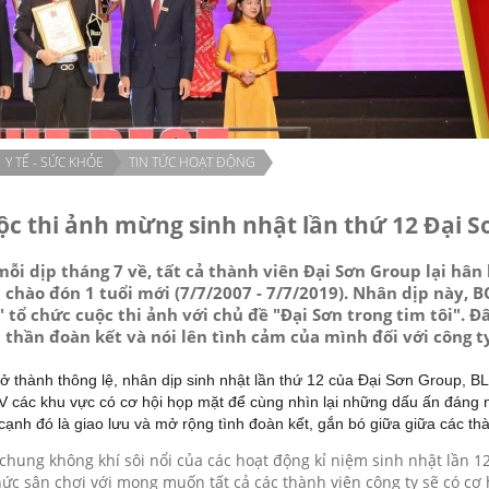
Y TẾ - SỨC KHỎE
TIN TỨC HOẠT ĐỘNG
ộc thi ảnh mừng sinh nhật lần thứ 12 Đại S
mỗi dịp tháng 7 về, tất cả thành viên Đại Sơn Group lại hâ
 chào đón 1 tuổi mới (7/7/2007 - 7/7/2019). Nhân dịp này, 
 tổ chức cuộc thi ảnh với chủ đề "Đại Sơn trong tim tôi". Đ
 thần đoàn kết và nói lên tình cảm của mình đối với công t
rở thành thông lệ, nhân dịp sinh nhật lần thứ 12 của Đại Sơn Group, B
 các khu vực có cơ hội họp mặt để cùng nhìn lại những dấu ấn đáng 
cạnh đó là giao lưu và mở rộng tình đoàn kết, gắn
bó giữa giữa các thà
chung không khí sôi nổi của các hoạt động kỉ niệm sinh nhật lần 
hức sân chơi với mong muốn tất cả các thành viên công ty sẽ có cơ