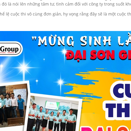
 đó là nói lên những tâm tư, tình cảm đối với công ty trong suốt kh
thể lệ cuộc thi vô cùng đơn giản, hy vọng rằng đây sẽ là một cuộc 