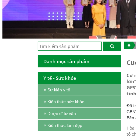
Danh mục sản phẩm
Cu
Cứ 
Y tế - Sức khỏe
lớn"
GPS"
Sự kiện y tế
tinh
Kiến thức sức khỏe
Đã t
CBNV
Dược sĩ tư vấn
Bên 
Kiến thức làm đẹp
Hòa 
tổ c