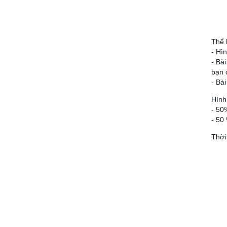
06/07/2019
Họp mặt đầu năm 2017 tại Đà
Nẵng
Thể 
06/07/2019
- Hì
- Bà
Suối Voi - Lăng Cô Team
bạn 
Building 2017
- Bà
06/07/2019
Hình
CHƯƠNG TRÌNH KỶ NIỆM 10
- 50
NĂM THÀNH LẬP
- 50
06/07/2019
Thời
HỘI NGHỊ TRI ÂN KHÁCH HÀNG
- VĨNH LONG 2017
06/07/2019
TỔNG KẾT HOẠT ĐỘNG KINH
DOANH NĂM 2017 & CHIẾN
LƯỢC PHÁT TRIỂN NĂM 2018
06/07/2019