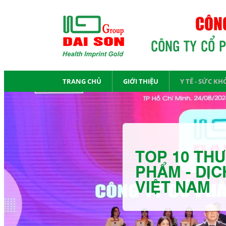
CÔNG
CÔNG TY CỔ 
TRANG CHỦ
GIỚI THIỆU
Y TẾ - SỨC KH
TOP 10 THƯ
PHẨM - DỊC
VIỆT NAM