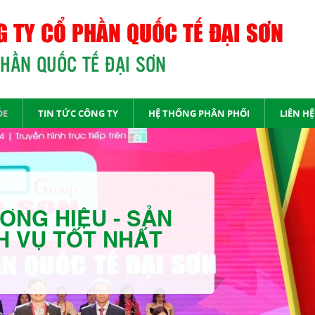
 TY CỔ PHẦN QUỐC TẾ ĐẠI SƠN
PHẦN QUỐC TẾ ĐẠI SƠN
ỎE
TIN TỨC CÔNG TY
HỆ THỐNG PHÂN PHỐI
LIÊN HỆ
ƠNG HIỆU - SẢN
H VỤ TỐT NHẤT