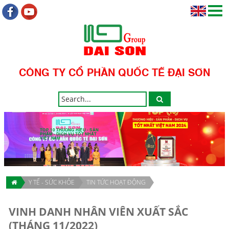
CÔNG TY CỔ PHẦN QUỐC TẾ ĐẠI SƠN
TOP 10 THƯƠNG HIỆU - SẢN
PHẨM - DỊCH VỤ TỐT NHẤT
VIỆT NAM
Y TẾ - SỨC KHỎE
TIN TỨC HOẠT ĐỘNG
VINH DANH NHÂN VIÊN XUẤT SẮC
(THÁNG 11/2022)