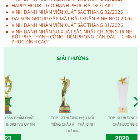
HAPPY HOUR – GIỜ HẠNH PHÚC ĐÃ TRỞ LẠI!!!
VINH DANH NHÂN VIÊN XUẤT SẮC THÁNG 02/2026
ĐẠI SƠN GROUP GẶP MẶT ĐẦU XUÂN BÍNH NGỌ 2026
VINH DANH NHÂN VIÊN XUẤT SẮC THÁNG 01/2026
VINH DANH NHÂN SỰ XUẤT SẮC NHẤT CHƯƠNG TRÌNH
BỨT PHÁ THÀNH CÔNG “TIÊN PHONG DẪN ĐẦU – CHINH
PHỤC ĐỈNH CAO”
GIẢI THƯỞNG
N PHẨM CHẤT
TOP 10 THƯƠNG HIỆU NỔI
TOP 10 THƯƠNG HIỆU VÀN
CH VỤ UY TÍN
TIẾNG CHÂU Á – THÁI BÌNH
CHẤT LƯỢNG QUỐC TẾ
DƯƠNG
2020