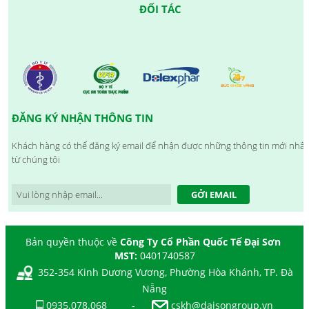
ĐỐI TÁC
ĐĂNG KÝ NHẬN THÔNG TIN
Khách hàng có thể đăng ký email để nhận được những thông tin mới nhất
từ chúng tôi
GỞI EMAIL
Bản quyền thuộc về
Công Ty Cổ Phần Quốc Tế Đại Sơn
MST:
0401740587
352-354 Kinh Dương Vương, Phường Hòa Khánh, TP. Đà
Nẵng
0935.078.068
-
cskh@daisongroup.vn