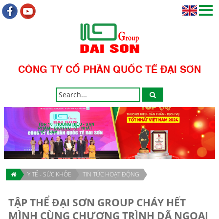
CÔNG TY CỔ PHẦN QUỐC TẾ ĐẠI SƠN
TOP 10 THƯƠNG HIỆU - SẢN
PHẨM - DỊCH VỤ TỐT NHẤT
VIỆT NAM
Y TẾ - SỨC KHỎE
TIN TỨC HOẠT ĐỘNG
TẬP THỂ ĐẠI SƠN GROUP CHÁY HẾT
MÌNH CÙNG CHƯƠNG TRÌNH DÃ NGOẠI