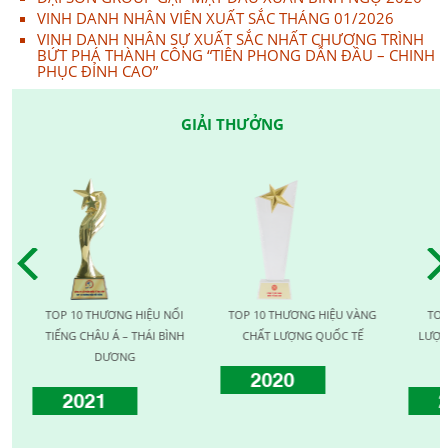
VINH DANH NHÂN VIÊN XUẤT SẮC THÁNG 01/2026
VINH DANH NHÂN SỰ XUẤT SẮC NHẤT CHƯƠNG TRÌNH
BỨT PHÁ THÀNH CÔNG “TIÊN PHONG DẪN ĐẦU – CHINH
PHỤC ĐỈNH CAO”
GIẢI THƯỞNG
TOP 10 THƯƠNG HIỆU NỔI
TOP 10 THƯƠNG HIỆU VÀNG
TOP 1
TIẾNG CHÂU Á – THÁI BÌNH
CHẤT LƯỢNG QUỐC TẾ
LƯỢNG 
DƯƠNG
2020
2021
20