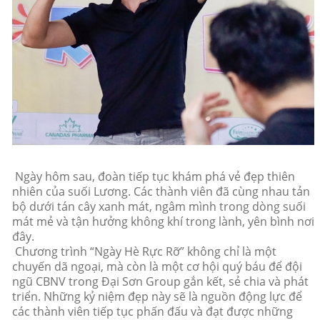
Ngày hôm sau, đoàn tiếp tục khám phá vẻ đẹp thiên
nhiên của suối Lương. Các thành viên đã cùng nhau tản
bộ dưới tán cây xanh mát, ngâm mình trong dòng suối
mát mẻ và tận hưởng không khí trong lành, yên bình nơi
đây.
Chương trình “Ngày Hè Rực Rỡ” không chỉ là một
chuyến dã ngoại, mà còn là một cơ hội quý báu để đội
ngũ CBNV trong Đại Sơn Group gắn kết, sẻ chia và phát
triển. Những kỷ niệm đẹp này sẽ là nguồn động lực để
các thành viên tiếp tục phấn đấu và đạt được những