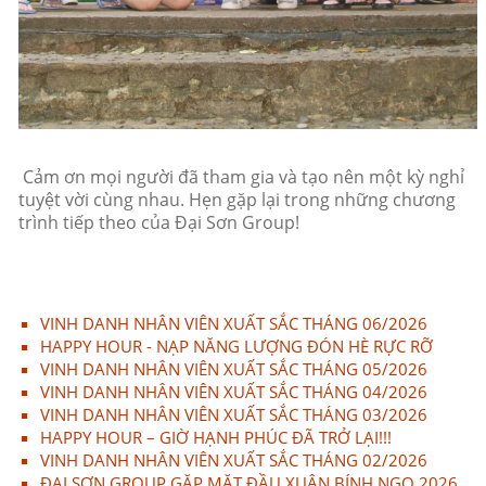
Cảm ơn mọi người đã tham gia và tạo nên một kỳ nghỉ
tuyệt vời cùng nhau. Hẹn gặp lại trong những chương
trình tiếp theo của Đại Sơn Group!
VINH DANH NHÂN VIÊN XUẤT SẮC THÁNG 06/2026
HAPPY HOUR - NẠP NĂNG LƯỢNG ĐÓN HÈ RỰC RỠ
VINH DANH NHÂN VIÊN XUẤT SẮC THÁNG 05/2026
VINH DANH NHÂN VIÊN XUẤT SẮC THÁNG 04/2026
VINH DANH NHÂN VIÊN XUẤT SẮC THÁNG 03/2026
HAPPY HOUR – GIỜ HẠNH PHÚC ĐÃ TRỞ LẠI!!!
VINH DANH NHÂN VIÊN XUẤT SẮC THÁNG 02/2026
ĐẠI SƠN GROUP GẶP MẶT ĐẦU XUÂN BÍNH NGỌ 2026