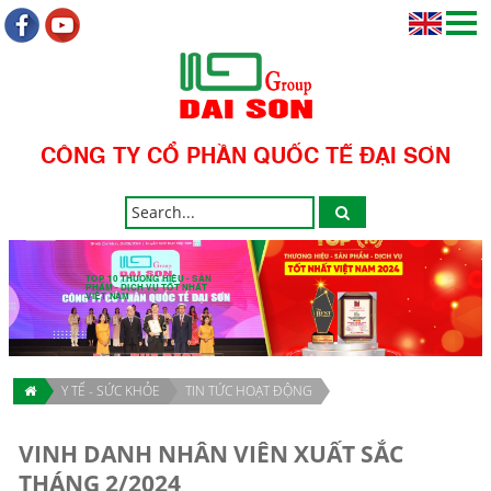
CÔNG TY CỔ PHẦN QUỐC TẾ ĐẠI SƠN
TOP 10 THƯƠNG HIỆU - SẢN
PHẨM - DỊCH VỤ TỐT NHẤT
VIỆT NAM
Y TẾ - SỨC KHỎE
TIN TỨC HOẠT ĐỘNG
VINH DANH NHÂN VIÊN XUẤT SẮC
THÁNG 2/2024