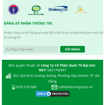
ĐĂNG KÝ NHẬN THÔNG TIN
Khách hàng có thể đăng ký email để nhận được những thông tin mới nhất
từ chúng tôi
GỞI EMAIL
Bản quyền thuộc về
Công Ty Cổ Phần Quốc Tế Đại Sơn
MST:
0401740587
352-354 Kinh Dương Vương, Phường Hòa Khánh, TP. Đà
Nẵng
0935.078.068
-
cskh@daisongroup.vn