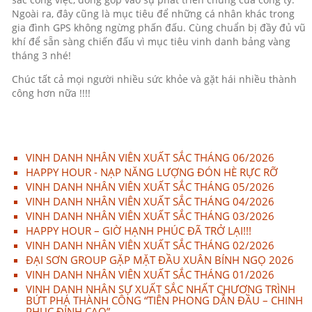
Ngoài ra, đây cũng là mục tiêu để những cá nhân khác trong
gia đình GPS không ngừng phấn đấu. Cùng chuẩn bị đầy đủ vũ
khí để sẵn sàng chiến đấu vì mục tiêu vinh danh bảng vàng
tháng 3 nhé!
Chúc tất cả mọi người nhiều sức khỏe và gặt hái nhiều thành
công hơn nữa !!!!
VINH DANH NHÂN VIÊN XUẤT SẮC THÁNG 06/2026
HAPPY HOUR - NẠP NĂNG LƯỢNG ĐÓN HÈ RỰC RỠ
VINH DANH NHÂN VIÊN XUẤT SẮC THÁNG 05/2026
VINH DANH NHÂN VIÊN XUẤT SẮC THÁNG 04/2026
VINH DANH NHÂN VIÊN XUẤT SẮC THÁNG 03/2026
HAPPY HOUR – GIỜ HẠNH PHÚC ĐÃ TRỞ LẠI!!!
VINH DANH NHÂN VIÊN XUẤT SẮC THÁNG 02/2026
ĐẠI SƠN GROUP GẶP MẶT ĐẦU XUÂN BÍNH NGỌ 2026
VINH DANH NHÂN VIÊN XUẤT SẮC THÁNG 01/2026
VINH DANH NHÂN SỰ XUẤT SẮC NHẤT CHƯƠNG TRÌNH
BỨT PHÁ THÀNH CÔNG “TIÊN PHONG DẪN ĐẦU – CHINH
PHỤC ĐỈNH CAO”