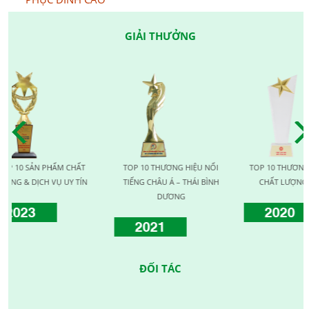
GIẢI THƯỞNG
SẢN PHẨM CHẤT
TOP 10 THƯƠNG HIỆU NỔI
TOP 10 THƯƠNG HIỆU V
DỊCH VỤ UY TÍN
TIẾNG CHÂU Á – THÁI BÌNH
CHẤT LƯỢNG QUỐC T
DƯƠNG
3
2020
2021
ĐỐI TÁC