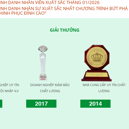
INH DANH NHÂN VIÊN XUẤT SẮC THÁNG 01/2026
INH DANH NHÂN SỰ XUẤT SẮC NHẤT CHƯƠNG TRÌNH BỨT PHÁ
HINH PHỤC ĐỈNH CAO”
GIẢI THƯỞNG
 CUNG CẤP UY TÍN CHẤT
THƯƠNG HIỆU UY TÍN VÌ SỨC
HUY CHƯƠNG VÀ
LƯỢNG
KHỎE
KHỎE CỘNG
2014
2015
2016