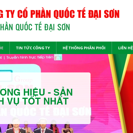
 TY CỔ PHẦN QUỐC TẾ ĐẠI SƠN
PHẦN QUỐC TẾ ĐẠI SƠN
ỎE
TIN TỨC CÔNG TY
HỆ THỐNG PHÂN PHỐI
LIÊN HỆ
ƠNG HIỆU - SẢN
H VỤ TỐT NHẤT