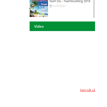
Nam Du - Teambuilding 2016
11/03/2021
Hội nghị tri ân khách hàng - Tiền
Giang 2016
Video
11/03/2021
DAISON GROUP Quảng Ngãi -
Hội nghị tri ân khách hàng 2016
11/03/2021
DAISON GROUP - ĐẠT GIẢI
THƯỞNG
11/03/2021
TOP 10 - DOANH NGHIỆP ĐẢM
BẢO CHẤT LƯỢNG 2017
11/03/2021
Xem tất cả
Họp mặt đầu năm 2017 tại TP.
Hồ Chí Minh