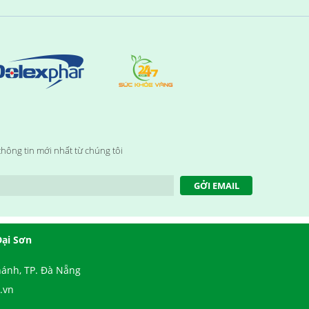
hông tin mới nhất từ chúng tôi
GỞI EMAIL
Đại Sơn
ánh, TP. Đà Nẵng
.vn