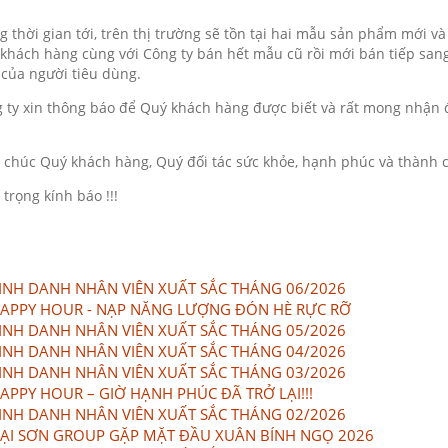
g thời gian tới, trên thị trường sẽ tồn tại hai mẫu sản phẩm mới 
khách hàng cùng với Công ty bán hết mẫu cũ rồi mới bán tiếp san
của người tiêu dùng.
 ty xin thông báo để Quý khách hàng được biết và rất mong nhận 
 chúc Quý khách hàng, Quý đối tác sức khỏe, hạnh phúc và thành 
 trọng kính báo !!!
INH DANH NHÂN VIÊN XUẤT SẮC THÁNG 06/2026
APPY HOUR - NẠP NĂNG LƯỢNG ĐÓN HÈ RỰC RỠ
INH DANH NHÂN VIÊN XUẤT SẮC THÁNG 05/2026
INH DANH NHÂN VIÊN XUẤT SẮC THÁNG 04/2026
INH DANH NHÂN VIÊN XUẤT SẮC THÁNG 03/2026
APPY HOUR – GIỜ HẠNH PHÚC ĐÃ TRỞ LẠI!!!
INH DANH NHÂN VIÊN XUẤT SẮC THÁNG 02/2026
ẠI SƠN GROUP GẶP MẶT ĐẦU XUÂN BÍNH NGỌ 2026