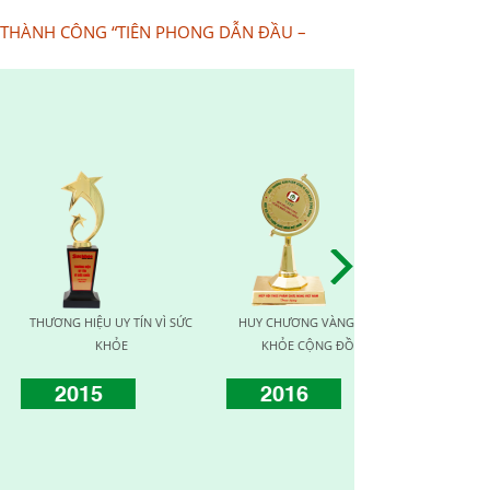
 THÀNH CÔNG “TIÊN PHONG DẪN ĐẦU –
NG VÌ SỨC
HUY CHƯƠNG VÀNG VÌ SỨC
TOP TEN NHÀ CUNG CẤP UY
 ĐỒNG
KHỎE CỘNG ĐỒNG
TÍN CHẤT LƯỢNG
2017
2019