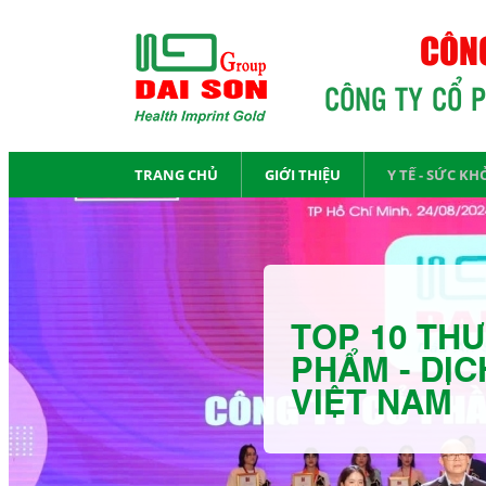
CÔNG
CÔNG TY CỔ 
TRANG CHỦ
GIỚI THIỆU
Y TẾ - SỨC KH
TOP 10 THƯ
PHẨM - DỊC
VIỆT NAM