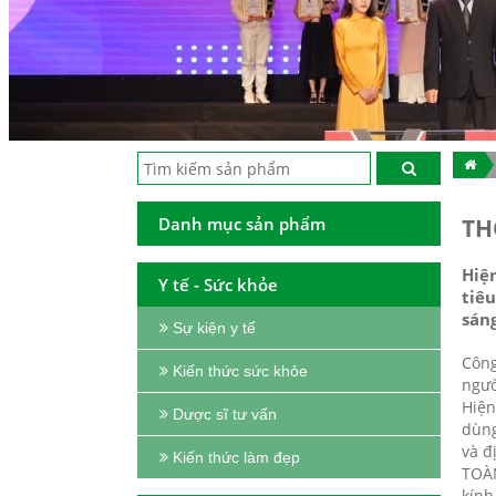
Danh mục sản phẩm
TH
Hiệ
Y tế - Sức khỏe
tiê
sán
Sự kiện y tế
Công
Kiến thức sức khỏe
ngườ
Hiện
Dược sĩ tư vấn
dùng
và đ
Kiến thức làm đẹp
TOÀN
kính