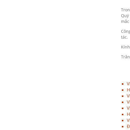
11/03/2021
Tron
Họp mặt đầu năm 2017 tại Đà
Quý 
Nẵng
mắc 
11/03/2021
Công
tác.
Suối Voi - Lăng Cô Team
Building 2017
Kính
11/03/2021
Trân
CHƯƠNG TRÌNH KỶ NIỆM 10
NĂM THÀNH LẬP
11/03/2021
V
HỘI NGHỊ TRI ÂN KHÁCH HÀNG
H
- VĨNH LONG 2017
V
11/03/2021
V
V
TỔNG KẾT HOẠT ĐỘNG KINH
H
DOANH NĂM 2017 & CHIẾN
V
LƯỢC PHÁT TRIỂN NĂM 2018
Đ
11/03/2021