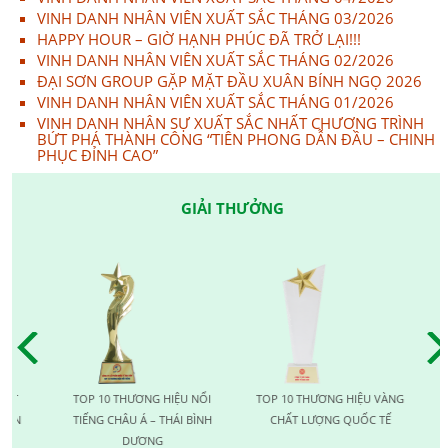
VINH DANH NHÂN VIÊN XUẤT SẮC THÁNG 03/2026
HAPPY HOUR – GIỜ HẠNH PHÚC ĐÃ TRỞ LẠI!!!
VINH DANH NHÂN VIÊN XUẤT SẮC THÁNG 02/2026
ĐẠI SƠN GROUP GẶP MẶT ĐẦU XUÂN BÍNH NGỌ 2026
VINH DANH NHÂN VIÊN XUẤT SẮC THÁNG 01/2026
VINH DANH NHÂN SỰ XUẤT SẮC NHẤT CHƯƠNG TRÌNH
BỨT PHÁ THÀNH CÔNG “TIÊN PHONG DẪN ĐẦU – CHINH
PHỤC ĐỈNH CAO”
GIẢI THƯỞNG
TOP 10 THƯƠNG HIỆU NỔI
TOP 10 THƯƠNG HIỆU VÀNG
T
N
TIẾNG CHÂU Á – THÁI BÌNH
CHẤT LƯỢNG QUỐC TẾ
LƯỢ
DƯƠNG