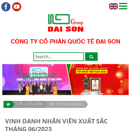
CÔNG TY CỔ PHẦN QUỐC TẾ ĐẠI SƠN
TOP 10 THƯƠNG HIỆU - SẢN
PHẨM - DỊCH VỤ TỐT NHẤT
VIỆT NAM
Y TẾ - SỨC KHỎE
TIN TỨC HOẠT ĐỘNG
VINH DANH NHÂN VIÊN XUẤT SẮC
THÁNG 06/2023