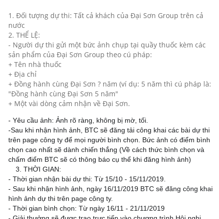
1. Đối tượng dự thi: Tất cả khách của Đại Sơn Group trên cả
nước
2. THỂ LỆ:
- Người dự thi gửi một bức ảnh chụp tại quầy thuốc kèm các
sản phẩm của Đại Sơn Group theo cú pháp:
+ Tên nhà thuốc
+ Địa chỉ
+ Đồng hành cùng Đại Sơn ? năm (ví dụ: 5 năm thì cú pháp là:
"Đồng hành cùng Đại Sơn 5 năm"
+ Một vài dòng cảm nhận về Đại Sơn.
- Yêu cầu ảnh: Ảnh rõ ràng, không bị mờ, tối.
-Sau khi nhận hình ảnh, BTC sẽ đăng tải công khai các bài dự thi
trên page công ty để mọi người bình chọn. Bức ảnh có điểm bình
chọn cao nhất sẽ dành chiến thắng (Về cách thức bình chọn và
chấm điểm BTC sẽ có thông báo cụ thể khi đăng hình ảnh)
⭐️
3. THỜI GIAN:
- Thời gian nhận bài dự thi: Từ 15/10 - 15/11/2019.
- Sau khi nhận hình ảnh, ngày 16/11/2019 BTC sẽ đăng công khai
hình ảnh dự thi trên page công ty.
- Thời gian bình chọn: Từ ngày 16/11 - 21/11/2019
- Giải thưởng sẽ được trao trực tiếp vào chương trình Hội nghị