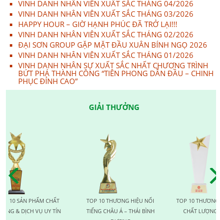
VINH DANH NHÂN VIÊN XUẤT SẮC THÁNG 04/2026
VINH DANH NHÂN VIÊN XUẤT SẮC THÁNG 03/2026
HAPPY HOUR – GIỜ HẠNH PHÚC ĐÃ TRỞ LẠI!!!
VINH DANH NHÂN VIÊN XUẤT SẮC THÁNG 02/2026
ĐẠI SƠN GROUP GẶP MẶT ĐẦU XUÂN BÍNH NGỌ 2026
VINH DANH NHÂN VIÊN XUẤT SẮC THÁNG 01/2026
VINH DANH NHÂN SỰ XUẤT SẮC NHẤT CHƯƠNG TRÌNH
BỨT PHÁ THÀNH CÔNG “TIÊN PHONG DẪN ĐẦU – CHINH
PHỤC ĐỈNH CAO”
GIẢI THƯỞNG
ẢN PHẨM CHẤT
TOP 10 THƯƠNG HIỆU NỔI
TOP 10 THƯƠNG HIỆU V
ỊCH VỤ UY TÍN
TIẾNG CHÂU Á – THÁI BÌNH
CHẤT LƯỢNG QUỐC T