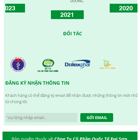
DƯƠNG
3
2020
2021
ĐỐI TÁC
ĐĂNG KÝ NHẬN THÔNG TIN
Khách hàng có thể đăng ký email để nhận được những thông tin mới nhất
từ chúng tôi
GỞI EMAIL
Bản quyền thuộc về
Công Ty Cổ Phần Quốc Tế Đại Sơn