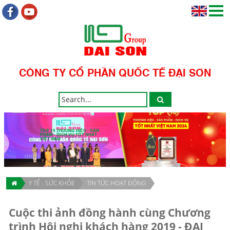
CÔNG TY CỔ PHẦN QUỐC TẾ ĐẠI SƠN
TOP 10 THƯƠNG HIỆU - SẢN
PHẨM - DỊCH VỤ TỐT NHẤT
VIỆT NAM
Y TẾ - SỨC KHỎE
TIN TỨC HOẠT ĐỘNG
Cuộc thi ảnh đồng hành cùng Chương
trình Hội nghị khách hàng 2019 - ĐẠI