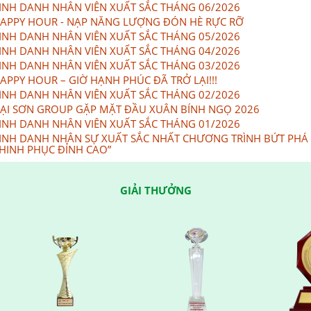
INH DANH NHÂN VIÊN XUẤT SẮC THÁNG 06/2026
APPY HOUR - NẠP NĂNG LƯỢNG ĐÓN HÈ RỰC RỠ
INH DANH NHÂN VIÊN XUẤT SẮC THÁNG 05/2026
INH DANH NHÂN VIÊN XUẤT SẮC THÁNG 04/2026
INH DANH NHÂN VIÊN XUẤT SẮC THÁNG 03/2026
APPY HOUR – GIỜ HẠNH PHÚC ĐÃ TRỞ LẠI!!!
INH DANH NHÂN VIÊN XUẤT SẮC THÁNG 02/2026
ẠI SƠN GROUP GẶP MẶT ĐẦU XUÂN BÍNH NGỌ 2026
INH DANH NHÂN VIÊN XUẤT SẮC THÁNG 01/2026
INH DANH NHÂN SỰ XUẤT SẮC NHẤT CHƯƠNG TRÌNH BỨT PHÁ
HINH PHỤC ĐỈNH CAO”
GIẢI THƯỞNG