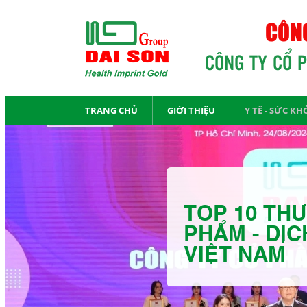
CÔNG
CÔNG TY CỔ 
TRANG CHỦ
GIỚI THIỆU
Y TẾ - SỨC KH
TOP 10 THƯ
PHẨM - DỊC
VIỆT NAM