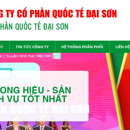
 TY CỔ PHẦN QUỐC TẾ ĐẠI SƠN
PHẦN QUỐC TẾ ĐẠI SƠN
ỎE
TIN TỨC CÔNG TY
HỆ THỐNG PHÂN PHỐI
LIÊN HỆ
ƠNG HIỆU - SẢN
H VỤ TỐT NHẤT