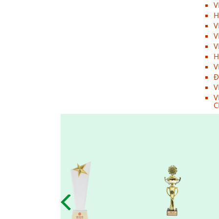
V
15/07/2025
H
Họp mặt đầu năm 2017 tại Đà
V
Nẵng
V
15/07/2025
V
H
Suối Voi - Lăng Cô Team
V
Building 2017
Đ
15/07/2025
V
V
CHƯƠNG TRÌNH KỶ NIỆM 10
C
NĂM THÀNH LẬP
15/07/2025
HỘI NGHỊ TRI ÂN KHÁCH HÀNG
- VĨNH LONG 2017
15/07/2025
TỔNG KẾT HOẠT ĐỘNG KINH
DOANH NĂM 2017 & CHIẾN
LƯỢC PHÁT TRIỂN NĂM 2018
15/07/2025