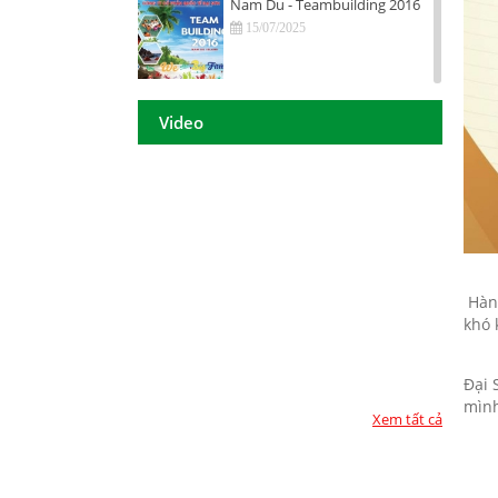
Nam Du - Teambuilding 2016
15/07/2025
Hội nghị tri ân khách hàng - Tiền
Giang 2016
Video
15/07/2025
DAISON GROUP Quảng Ngãi -
Hội nghị tri ân khách hàng 2016
15/07/2025
DAISON GROUP - ĐẠT GIẢI
THƯỞNG
Hành
khó 
15/07/2025
TOP 10 - DOANH NGHIỆP ĐẢM
Đại 
BẢO CHẤT LƯỢNG 2017
mình
15/07/2025
Xem tất cả
Họp mặt đầu năm 2017 tại TP.
Hồ Chí Minh