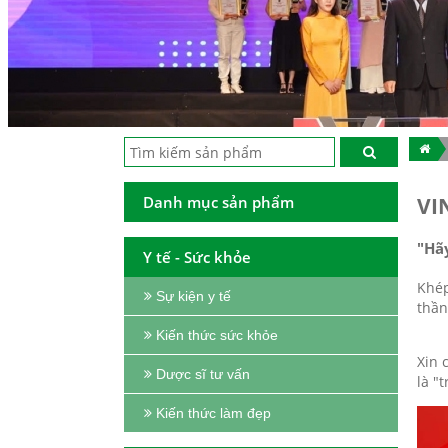
Danh mục sản phẩm
VI
"Hã
Y tế - Sức khỏe
Khép
Sự kiện y tế
thần
Kiến thức sức khỏe
Xin 
Dược sĩ tư vấn
là "
Kiến thức làm đẹp