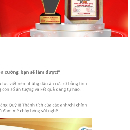
ên cường, bạn sẽ làm được!"
p tục viết nên những dấu ấn rực rỡ bằng tinh
g con số ấn tượng và kết quả đáng tự hào.
ng Quý II! Thành tích của các anh/chị chính
 và đam mê cháy bỏng với nghề.