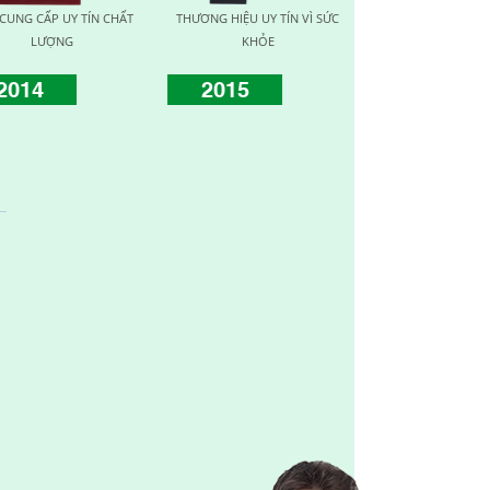
ƯƠNG VÀNG VÌ SỨC
HUY CHƯƠNG VÀNG VÌ SỨC
TOP TEN NHÀ CUNG 
ỎE CỘNG ĐỒNG
KHỎE CỘNG ĐỒNG
TÍN CHẤT LƯỢN
016
2017
2019