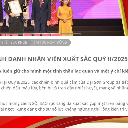
Y TẾ - SỨC KHỎE
TIN TỨC HOẠT ĐỘNG
NH DANH NHÂN VIÊN XUẤT SẮC QUÝ II/2025
y luôn giữ cho mình một tinh thần lạc quan và một ý chí ki
 lại Quý II/2025, các chiến binh quả cảm của Đại Sơn Group đã tiế
 chiến đấu máu lửa, bền bỉ và tràn đầy nhiệt huyết, mang về nhữn
chúc mừng các NGÔI SAO rực sáng đã xuất sắc góp mặt trên bảng và
trái ngọt" xứng đáng cho sự nỗ lực không ngừng nghỉ, lòng kiên trì