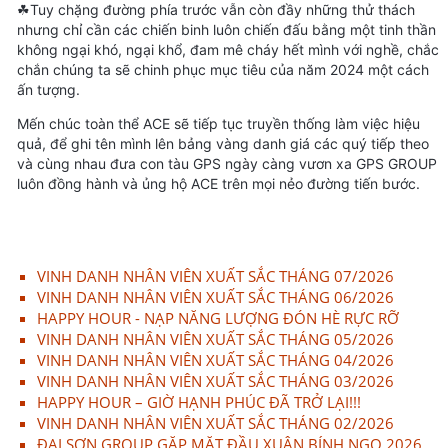
☘Tuy chặng đường phía trước vẫn còn đầy những thử thách
nhưng chỉ cần các chiến binh luôn chiến đấu bằng một tinh thần
không ngại khó, ngại khổ, đam mê cháy hết mình với nghề, chắc
chắn chúng ta sẽ chinh phục mục tiêu của năm 2024 một cách
ấn tượng.
Mến chúc toàn thể ACE sẽ tiếp tục truyền thống làm việc hiệu
quả, để ghi tên mình lên bảng vàng danh giá các quý tiếp theo
và cùng nhau đưa con tàu GPS ngày càng vươn xa GPS GROUP
luôn đồng hành và ủng hộ ACE trên mọi nẻo đường tiến bước.
VINH DANH NHÂN VIÊN XUẤT SẮC THÁNG 07/2026
VINH DANH NHÂN VIÊN XUẤT SẮC THÁNG 06/2026
HAPPY HOUR - NẠP NĂNG LƯỢNG ĐÓN HÈ RỰC RỠ
VINH DANH NHÂN VIÊN XUẤT SẮC THÁNG 05/2026
VINH DANH NHÂN VIÊN XUẤT SẮC THÁNG 04/2026
VINH DANH NHÂN VIÊN XUẤT SẮC THÁNG 03/2026
HAPPY HOUR – GIỜ HẠNH PHÚC ĐÃ TRỞ LẠI!!!
VINH DANH NHÂN VIÊN XUẤT SẮC THÁNG 02/2026
ĐẠI SƠN GROUP GẶP MẶT ĐẦU XUÂN BÍNH NGỌ 2026