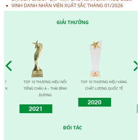
VINH DANH NHÂN VIÊN XUẤT SẮC THÁNG 01/2026
GIẢI THƯỞNG
TOP 10 THƯƠNG HIỆU NỔI
TOP 10 THƯƠNG HIỆU VÀNG
T
N
TIẾNG CHÂU Á – THÁI BÌNH
CHẤT LƯỢNG QUỐC TẾ
LƯỢ
DƯƠNG
2020
2021
ĐỐI TÁC