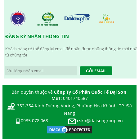
ĐĂNG KÝ NHẬN THÔNG TIN
Khách hàng có thể đăng ký email để nhận được những thông tin mới nhất
từ chúng tôi
GỞI EMAIL
Bản quyền thuộc về
Công Ty Cổ Phần Quốc Tế Đại Sơn
MST:
0401740587
352-354 Kinh Dương Vương, Phường Hòa Khánh, TP. Đà
Nẵng
0935.078.068
-
cskh@daisongroup.vn