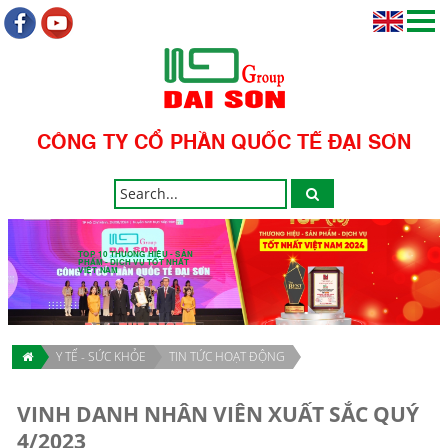
CÔNG TY CỔ PHẦN QUỐC TẾ ĐẠI SƠN
TOP 10 THƯƠNG HIỆU - SẢN
PHẨM - DỊCH VỤ TỐT NHẤT
VIỆT NAM
Y TẾ - SỨC KHỎE
TIN TỨC HOẠT ĐỘNG
VINH DANH NHÂN VIÊN XUẤT SẮC QUÝ
4/2023