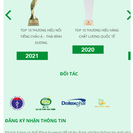
TOP 10 THƯƠNG HIỆU NỔI
TOP 10 THƯƠNG HIỆU VÀNG
TO
TIẾNG CHÂU Á – THÁI BÌNH
CHẤT LƯỢNG QUỐC TẾ
LƯỢ
DƯƠNG
2020
2021
ĐỐI TÁC
ĐĂNG KÝ NHẬN THÔNG TIN
Khách hàng có thể đăng ký email để nhận được những thông tin mới nhất