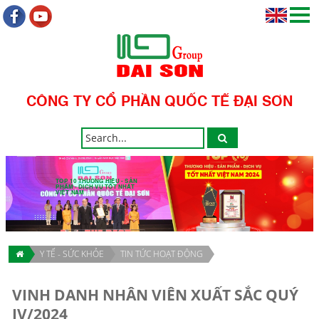
CÔNG TY CỔ PHẦN QUỐC TẾ ĐẠI SƠN
TOP 10 THƯƠNG HIỆU - SẢN
PHẨM - DỊCH VỤ TỐT NHẤT
VIỆT NAM
Y TẾ - SỨC KHỎE
TIN TỨC HOẠT ĐỘNG
VINH DANH NHÂN VIÊN XUẤT SẮC QUÝ
IV/2024