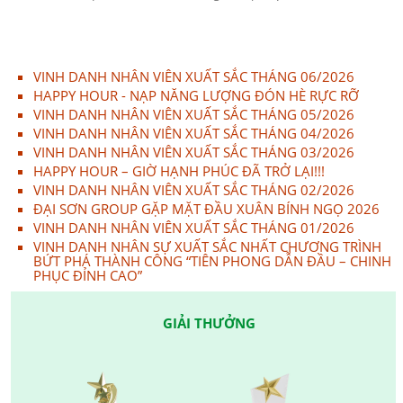
VINH DANH NHÂN VIÊN XUẤT SẮC THÁNG 06/2026
HAPPY HOUR - NẠP NĂNG LƯỢNG ĐÓN HÈ RỰC RỠ
VINH DANH NHÂN VIÊN XUẤT SẮC THÁNG 05/2026
VINH DANH NHÂN VIÊN XUẤT SẮC THÁNG 04/2026
VINH DANH NHÂN VIÊN XUẤT SẮC THÁNG 03/2026
HAPPY HOUR – GIỜ HẠNH PHÚC ĐÃ TRỞ LẠI!!!
VINH DANH NHÂN VIÊN XUẤT SẮC THÁNG 02/2026
ĐẠI SƠN GROUP GẶP MẶT ĐẦU XUÂN BÍNH NGỌ 2026
VINH DANH NHÂN VIÊN XUẤT SẮC THÁNG 01/2026
VINH DANH NHÂN SỰ XUẤT SẮC NHẤT CHƯƠNG TRÌNH
BỨT PHÁ THÀNH CÔNG “TIÊN PHONG DẪN ĐẦU – CHINH
PHỤC ĐỈNH CAO”
GIẢI THƯỞNG