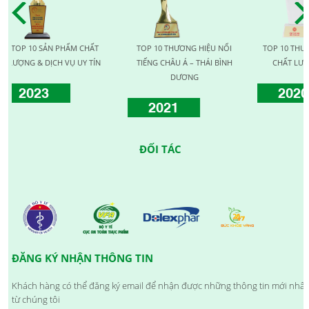
SẢN PHẨM CHẤT
TOP 10 THƯƠNG HIỆU NỔI
TOP 10 THƯƠNG HIỆU V
DỊCH VỤ UY TÍN
TIẾNG CHÂU Á – THÁI BÌNH
CHẤT LƯỢNG QUỐC T
DƯƠNG
3
2020
2021
ĐỐI TÁC
ĐĂNG KÝ NHẬN THÔNG TIN
Khách hàng có thể đăng ký email để nhận được những thông tin mới nhất
từ chúng tôi