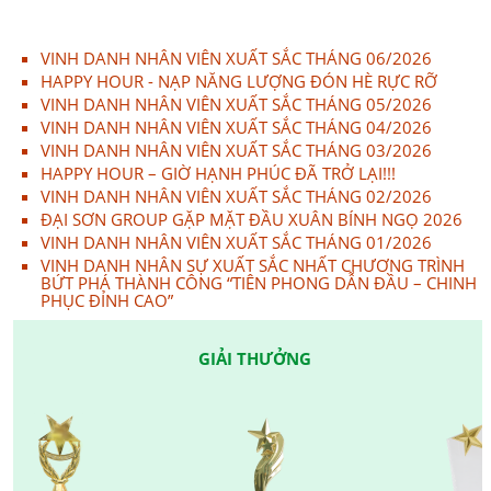
VINH DANH NHÂN VIÊN XUẤT SẮC THÁNG 06/2026
HAPPY HOUR - NẠP NĂNG LƯỢNG ĐÓN HÈ RỰC RỠ
VINH DANH NHÂN VIÊN XUẤT SẮC THÁNG 05/2026
VINH DANH NHÂN VIÊN XUẤT SẮC THÁNG 04/2026
VINH DANH NHÂN VIÊN XUẤT SẮC THÁNG 03/2026
HAPPY HOUR – GIỜ HẠNH PHÚC ĐÃ TRỞ LẠI!!!
VINH DANH NHÂN VIÊN XUẤT SẮC THÁNG 02/2026
ĐẠI SƠN GROUP GẶP MẶT ĐẦU XUÂN BÍNH NGỌ 2026
VINH DANH NHÂN VIÊN XUẤT SẮC THÁNG 01/2026
VINH DANH NHÂN SỰ XUẤT SẮC NHẤT CHƯƠNG TRÌNH
BỨT PHÁ THÀNH CÔNG “TIÊN PHONG DẪN ĐẦU – CHINH
PHỤC ĐỈNH CAO”
GIẢI THƯỞNG