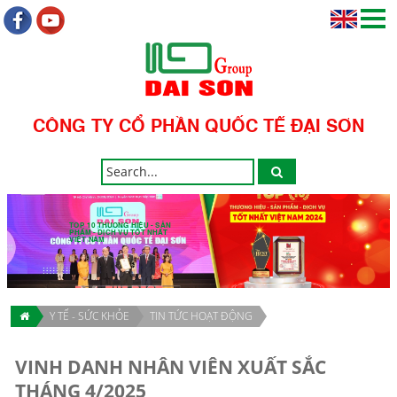
CÔNG TY CỔ PHẦN QUỐC TẾ ĐẠI SƠN
TOP 10 THƯƠNG HIỆU - SẢN
PHẨM - DỊCH VỤ TỐT NHẤT
VIỆT NAM
Y TẾ - SỨC KHỎE
TIN TỨC HOẠT ĐỘNG
VINH DANH NHÂN VIÊN XUẤT SẮC
THÁNG 4/2025