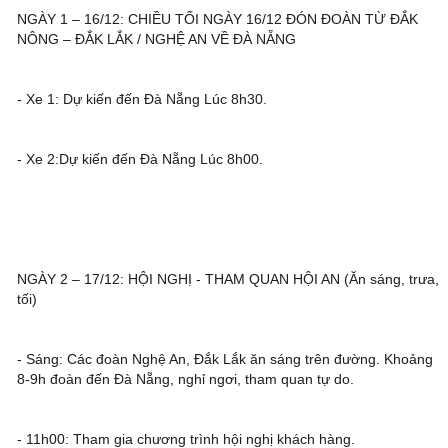
NGÀY 1 – 16/12: CHIỀU TỐI NGÀY 16/12 ĐÓN ĐOÀN TỪ ĐẮK 
NÔNG – ĐẮK LẮK / NGHỆ AN VỀ ĐÀ NẴNG 
- Xe 1: Dự kiến đến Đà Nẵng Lúc 8h30.
- Xe 2:Dự kiến đến Đà Nẵng Lúc 8h00.
NGÀY 2 – 17/12: HỘI NGHỊ - THAM QUAN HỘI AN (Ăn sáng, trưa, 
tối) 
- Sáng: Các đoàn Nghệ An, Đắk Lắk ăn sáng trên đường. Khoảng 
8-9h đoàn đến Đà Nẵng, nghỉ ngơi, tham quan tự do.
- 11h00: Tham gia chương trình hội nghị khách hàng.