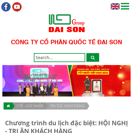
CÔNG TY CỔ PHẦN QUỐC TẾ ĐẠI SƠN
TOP 10 THƯƠNG HIỆU - SẢN
PHẨM - DỊCH VỤ TỐT NHẤT
VIỆT NAM
Y TẾ - SỨC KHỎE
TIN TỨC HOẠT ĐỘNG
Chương trình du lịch đặc biệt: HỘI NGHỊ
- TRI ÂN KHÁCH HÀNG