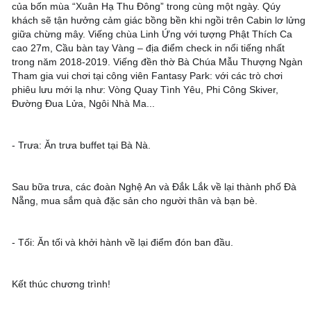
của bốn mùa “Xuân Hạ Thu Đông” trong cùng một ngày. Qúy 
khách sẽ tận hưởng cảm giác bồng bền khi ngồi trên Cabin lơ lửng 
giữa chừng mây. Viếng chùa Linh Ứng với tượng Phật Thích Ca 
cao 27m, Cầu bàn tay Vàng – địa điểm check in nổi tiếng nhất 
trong năm 2018-2019. Viếng đền thờ Bà Chúa Mẫu Thượng Ngàn 
Tham gia vui chơi tại công viên Fantasy Park: với các trò chơi 
phiêu lưu mới lạ như: Vòng Quay Tình Yêu, Phi Công Skiver, 
Đường Đua Lửa, Ngôi Nhà Ma...
- Trưa: Ăn trưa buffet tại Bà Nà. 
Sau bữa trưa, các đoàn Nghệ An và Đắk Lắk về lại thành phố Đà 
Nẵng, mua sắm quà đặc sản cho người thân và bạn bè.
- Tối: Ăn tối và khởi hành về lại điểm đón ban đầu.
Kết thúc chương trình!