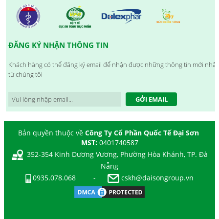
ĐĂNG KÝ NHẬN THÔNG TIN
Khách hàng có thể đăng ký email để nhận được những thông tin mới nhất
từ chúng tôi
GỞI EMAIL
Bản quyền thuộc về
Công Ty Cổ Phần Quốc Tế Đại Sơn
MST:
0401740587
352-354 Kinh Dương Vương, Phường Hòa Khánh, TP. Đà
Nẵng
0935.078.068
-
cskh@daisongroup.vn