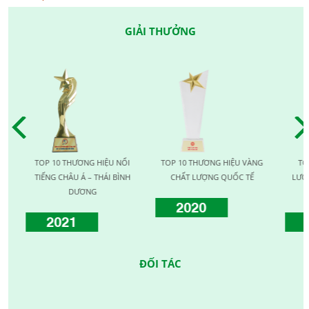
GIẢI THƯỞNG
TOP 10 THƯƠNG HIỆU NỔI
TOP 10 THƯƠNG HIỆU VÀNG
TOP 1
TIẾNG CHÂU Á – THÁI BÌNH
CHẤT LƯỢNG QUỐC TẾ
LƯỢNG 
DƯƠNG
2020
2021
2
ĐỐI TÁC