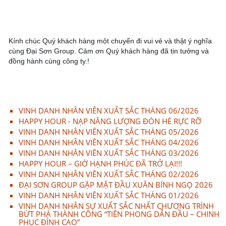
Kính chúc Quý khách hàng một chuyến đi vui vẻ và thật ý nghĩa 
cùng Đại Sơn Group. Cảm ơn Quý khách hàng đã tin tưởng và 
đồng hành cùng công ty.!
VINH DANH NHÂN VIÊN XUẤT SẮC THÁNG 06/2026
HAPPY HOUR - NẠP NĂNG LƯỢNG ĐÓN HÈ RỰC RỠ
VINH DANH NHÂN VIÊN XUẤT SẮC THÁNG 05/2026
VINH DANH NHÂN VIÊN XUẤT SẮC THÁNG 04/2026
VINH DANH NHÂN VIÊN XUẤT SẮC THÁNG 03/2026
HAPPY HOUR – GIỜ HẠNH PHÚC ĐÃ TRỞ LẠI!!!
VINH DANH NHÂN VIÊN XUẤT SẮC THÁNG 02/2026
ĐẠI SƠN GROUP GẶP MẶT ĐẦU XUÂN BÍNH NGỌ 2026
VINH DANH NHÂN VIÊN XUẤT SẮC THÁNG 01/2026
VINH DANH NHÂN SỰ XUẤT SẮC NHẤT CHƯƠNG TRÌNH
BỨT PHÁ THÀNH CÔNG “TIÊN PHONG DẪN ĐẦU – CHINH
PHỤC ĐỈNH CAO”