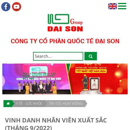
CÔNG TY CỔ PHẦN QUỐC TẾ ĐẠI SƠN
TOP 10 THƯƠNG HIỆU - SẢN
PHẨM - DỊCH VỤ TỐT NHẤT
VIỆT NAM
Y TẾ - SỨC KHỎE
TIN TỨC HOẠT ĐỘNG
VINH DANH NHÂN VIÊN XUẤT SẮC
(THÁNG 9/2022)