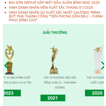
ĐẠI SƠN GROUP GẶP MẶT ĐẦU XUÂN BÍNH NGỌ 2026
VINH DANH NHÂN VIÊN XUẤT SẮC THÁNG 01/2026
VINH DANH NHÂN SỰ XUẤT SẮC NHẤT CHƯƠNG TRÌNH
BỨT PHÁ THÀNH CÔNG “TIÊN PHONG DẪN ĐẦU – CHINH
PHỤC ĐỈNH CAO”
GIẢI THƯỞNG
SẢN PHẨM CHẤT
TOP 10 THƯƠNG HIỆU NỔI
TOP 10 THƯƠNG HIỆU 
DỊCH VỤ UY TÍN
TIẾNG CHÂU Á – THÁI BÌNH
CHẤT LƯỢNG QUỐC T
DƯƠNG
3
2020
2021