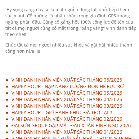
Hy vọng rằng, đây sẽ là một nguồn động lực nhỏ, tiếp thêm
sức mạnh để những cá nhân khác trong gia đình GPS không
ngừng phấn đấu. Cùng cố gắng hết 100% công lực để tên của
tất cả mọi người cùng có mặt trong "bảng vàng" vinh danh tiếp
theo nhé!!
Chúc tất cả mọi người nhiều sức khỏe và gặt hái nhiều thành
công hơn nữa !!!!
VINH DANH NHÂN VIÊN XUẤT SẮC THÁNG 06/2026
HAPPY HOUR - NẠP NĂNG LƯỢNG ĐÓN HÈ RỰC RỠ
VINH DANH NHÂN VIÊN XUẤT SẮC THÁNG 05/2026
VINH DANH NHÂN VIÊN XUẤT SẮC THÁNG 04/2026
VINH DANH NHÂN VIÊN XUẤT SẮC THÁNG 03/2026
HAPPY HOUR – GIỜ HẠNH PHÚC ĐÃ TRỞ LẠI!!!
VINH DANH NHÂN VIÊN XUẤT SẮC THÁNG 02/2026
ĐẠI SƠN GROUP GẶP MẶT ĐẦU XUÂN BÍNH NGỌ 2026
VINH DANH NHÂN VIÊN XUẤT SẮC THÁNG 01/2026
VINH DANH NHÂN SỰ XUẤT SẮC NHẤT CHƯƠNG TRÌNH