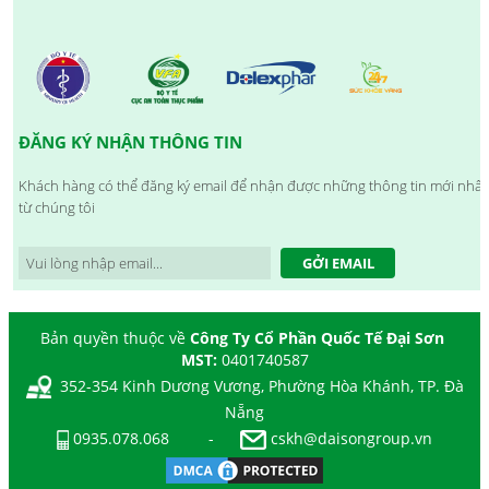
ĐĂNG KÝ NHẬN THÔNG TIN
Khách hàng có thể đăng ký email để nhận được những thông tin mới nhất
từ chúng tôi
GỞI EMAIL
Bản quyền thuộc về
Công Ty Cổ Phần Quốc Tế Đại Sơn
MST:
0401740587
352-354 Kinh Dương Vương, Phường Hòa Khánh, TP. Đà
Nẵng
0935.078.068
-
cskh@daisongroup.vn