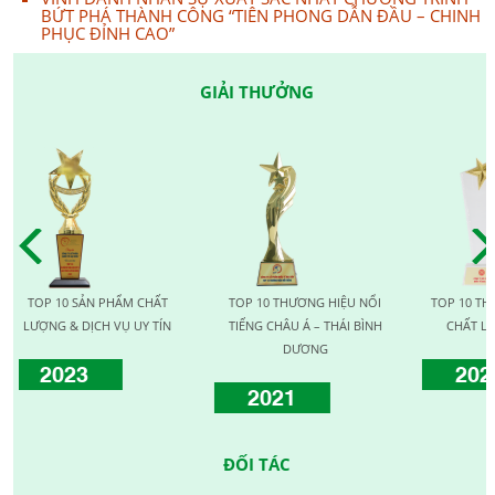
BỨT PHÁ THÀNH CÔNG “TIÊN PHONG DẪN ĐẦU – CHINH
PHỤC ĐỈNH CAO”
GIẢI THƯỞNG
OP 10 SẢN PHẨM CHẤT
TOP 10 THƯƠNG HIỆU NỔI
TOP 10 THƯƠNG 
ỢNG & DỊCH VỤ UY TÍN
TIẾNG CHÂU Á – THÁI BÌNH
CHẤT LƯỢNG 
DƯƠNG
2023
2020
2021
ĐỐI TÁC