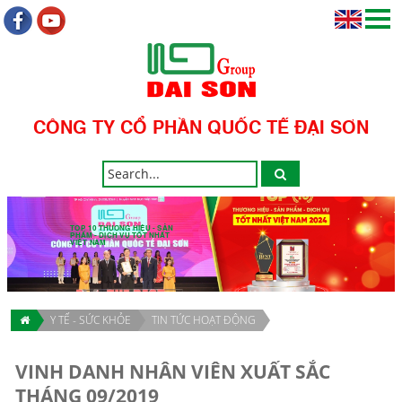
CÔNG TY CỔ PHẦN QUỐC TẾ ĐẠI SƠN
TOP 10 THƯƠNG HIỆU - SẢN
PHẨM - DỊCH VỤ TỐT NHẤT
VIỆT NAM
Y TẾ - SỨC KHỎE
TIN TỨC HOẠT ĐỘNG
VINH DANH NHÂN VIÊN XUẤT SẮC
THÁNG 09/2019