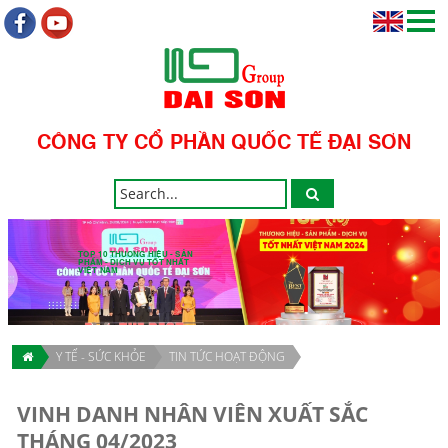
CÔNG TY CỔ PHẦN QUỐC TẾ ĐẠI SƠN
TOP 10 THƯƠNG HIỆU - SẢN
PHẨM - DỊCH VỤ TỐT NHẤT
VIỆT NAM
Y TẾ - SỨC KHỎE
TIN TỨC HOẠT ĐỘNG
VINH DANH NHÂN VIÊN XUẤT SẮC
THÁNG 04/2023