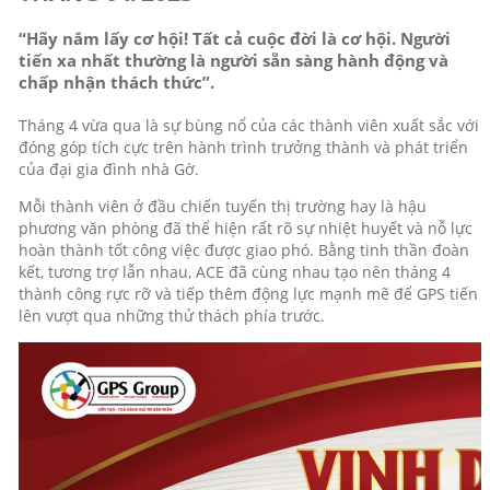
“Hãy nắm lấy cơ hội! Tất cả cuộc đời là cơ hội. Người
tiến xa nhất thường là người sẵn sàng hành động và
chấp nhận thách thức”.
Tháng 4 vừa qua là sự bùng nổ của các thành viên xuất sắc với
đóng góp tích cực trên hành trình trưởng thành và phát triển
của đại gia đình nhà Gờ.
Mỗi thành viên ở đầu chiến tuyến thị trường hay là hậu
phương văn phòng đã thể hiện rất rõ sự nhiệt huyết và nỗ lực
hoàn thành tốt công việc được giao phó. Bằng tinh thần đoàn
kết, tương trợ lẫn nhau, ACE đã cùng nhau tạo nên tháng 4
thành công rực rỡ và tiếp thêm động lực mạnh mẽ để GPS tiến
lên vượt qua những thử thách phía trước.