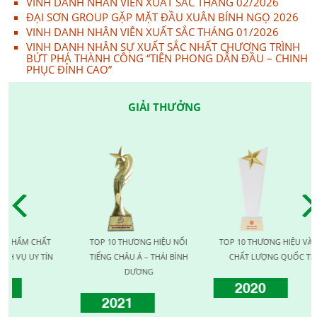
VINH DANH NHÂN VIÊN XUẤT SẮC THÁNG 02/2026
ĐẠI SƠN GROUP GẶP MẶT ĐẦU XUÂN BÍNH NGỌ 2026
VINH DANH NHÂN VIÊN XUẤT SẮC THÁNG 01/2026
VINH DANH NHÂN SỰ XUẤT SẮC NHẤT CHƯƠNG TRÌNH
BỨT PHÁ THÀNH CÔNG “TIÊN PHONG DẪN ĐẦU – CHINH
PHỤC ĐỈNH CAO”
GIẢI THƯỞNG
M CHẤT
TOP 10 THƯƠNG HIỆU NỔI
TOP 10 THƯƠNG HIỆU VÀNG
 UY TÍN
TIẾNG CHÂU Á – THÁI BÌNH
CHẤT LƯỢNG QUỐC TẾ
DƯƠNG
2020
2021