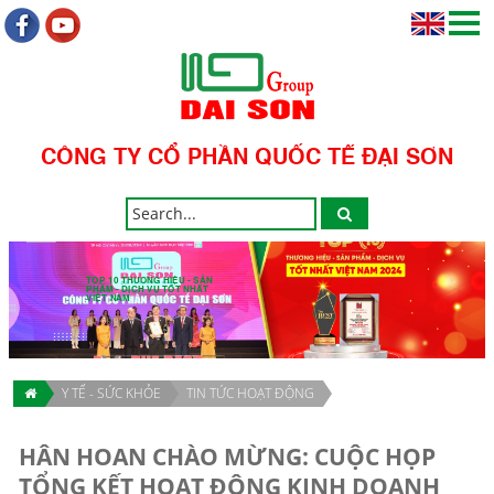
CÔNG TY CỔ PHẦN QUỐC TẾ ĐẠI SƠN
TOP 10 THƯƠNG HIỆU - SẢN
PHẨM - DỊCH VỤ TỐT NHẤT
VIỆT NAM
Y TẾ - SỨC KHỎE
TIN TỨC HOẠT ĐỘNG
HÂN HOAN CHÀO MỪNG: CUỘC HỌP
TỔNG KẾT HOẠT ĐỘNG KINH DOANH