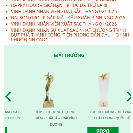
HAPPY HOUR – GIỜ HẠNH PHÚC ĐÃ TRỞ LẠI!!!
VINH DANH NHÂN VIÊN XUẤT SẮC THÁNG 02/2026
ĐẠI SƠN GROUP GẶP MẶT ĐẦU XUÂN BÍNH NGỌ 2026
VINH DANH NHÂN VIÊN XUẤT SẮC THÁNG 01/2026
VINH DANH NHÂN SỰ XUẤT SẮC NHẤT CHƯƠNG TRÌNH
BỨT PHÁ THÀNH CÔNG “TIÊN PHONG DẪN ĐẦU – CHINH
PHỤC ĐỈNH CAO”
GIẢI THƯỞNG
CHẤT
TOP 10 THƯƠNG HIỆU NỔI
TOP 10 THƯƠNG HIỆU VÀNG
Y TÍN
TIẾNG CHÂU Á – THÁI BÌNH
CHẤT LƯỢNG QUỐC TẾ
DƯƠNG
2020