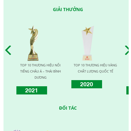
GIẢI THƯỞNG
TOP 10 THƯƠNG HIỆU NỔI
TOP 10 THƯƠNG HIỆU VÀNG
TO
TIẾNG CHÂU Á – THÁI BÌNH
CHẤT LƯỢNG QUỐC TẾ
LƯỢ
DƯƠNG
2020
2021
ĐỐI TÁC