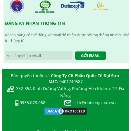
ĐĂNG KÝ NHẬN THÔNG TIN
Khách hàng có thể đăng ký email để nhận được những thông tin mới nhất
từ chúng tôi
GỞI EMAIL
Bản quyền thuộc về
Công Ty Cổ Phần Quốc Tế Đại Sơn
MST:
0401740587
352-354 Kinh Dương Vương, Phường Hòa Khánh, TP. Đà
Nẵng
0935.078.068
-
cskh@daisongroup.vn