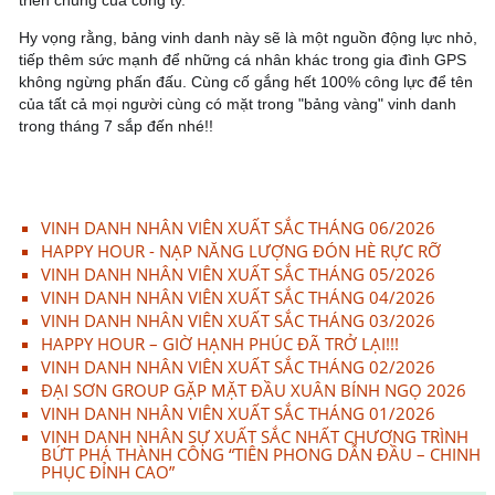
Hy vọng rằng, bảng vinh danh này sẽ là một nguồn động lực nhỏ,
tiếp thêm sức mạnh để những cá nhân khác trong gia đình GPS
không ngừng phấn đấu. Cùng cố gắng hết 100% công lực để tên
của tất cả mọi người cùng có mặt trong "bảng vàng" vinh danh
trong tháng 7 sắp đến nhé!!
VINH DANH NHÂN VIÊN XUẤT SẮC THÁNG 06/2026
HAPPY HOUR - NẠP NĂNG LƯỢNG ĐÓN HÈ RỰC RỠ
VINH DANH NHÂN VIÊN XUẤT SẮC THÁNG 05/2026
VINH DANH NHÂN VIÊN XUẤT SẮC THÁNG 04/2026
VINH DANH NHÂN VIÊN XUẤT SẮC THÁNG 03/2026
HAPPY HOUR – GIỜ HẠNH PHÚC ĐÃ TRỞ LẠI!!!
VINH DANH NHÂN VIÊN XUẤT SẮC THÁNG 02/2026
ĐẠI SƠN GROUP GẶP MẶT ĐẦU XUÂN BÍNH NGỌ 2026
VINH DANH NHÂN VIÊN XUẤT SẮC THÁNG 01/2026
VINH DANH NHÂN SỰ XUẤT SẮC NHẤT CHƯƠNG TRÌNH
BỨT PHÁ THÀNH CÔNG “TIÊN PHONG DẪN ĐẦU – CHINH
PHỤC ĐỈNH CAO”