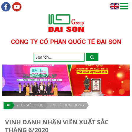
CÔNG TY CỔ PHẦN QUỐC TẾ ĐẠI SƠN
TOP 10 THƯƠNG HIỆU - SẢN
PHẨM - DỊCH VỤ TỐT NHẤT
VIỆT NAM
Y TẾ - SỨC KHỎE
TIN TỨC HOẠT ĐỘNG
VINH DANH NHÂN VIÊN XUẤT SẮC
THÁNG 6/2020