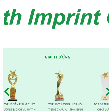
GIẢI THƯỞNG
 10 SẢN PHẨM CHẤT
TOP 10 THƯƠNG HIỆU NỔI
TOP 10 THƯƠNG HI
G & DỊCH VỤ UY TÍN
TIẾNG CHÂU Á – THÁI BÌNH
CHẤT LƯỢNG QU