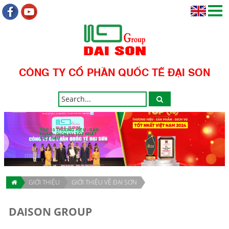
CÔNG TY CỔ PHẦN QUỐC TẾ ĐẠI SƠN
TOP 10 THƯƠNG HIỆU - SẢN
PHẨM - DỊCH VỤ TỐT NHẤT
VIỆT NAM
GIỚI THIỆU
GIỚI THIỆU VỀ ĐẠI SƠN
DAISON GROUP