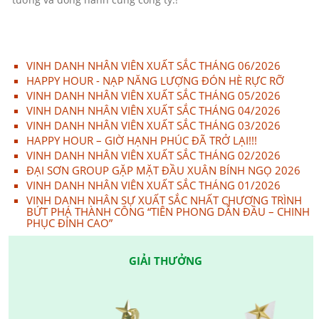
VINH DANH NHÂN VIÊN XUẤT SẮC THÁNG 06/2026
HAPPY HOUR - NẠP NĂNG LƯỢNG ĐÓN HÈ RỰC RỠ
VINH DANH NHÂN VIÊN XUẤT SẮC THÁNG 05/2026
VINH DANH NHÂN VIÊN XUẤT SẮC THÁNG 04/2026
VINH DANH NHÂN VIÊN XUẤT SẮC THÁNG 03/2026
HAPPY HOUR – GIỜ HẠNH PHÚC ĐÃ TRỞ LẠI!!!
VINH DANH NHÂN VIÊN XUẤT SẮC THÁNG 02/2026
ĐẠI SƠN GROUP GẶP MẶT ĐẦU XUÂN BÍNH NGỌ 2026
VINH DANH NHÂN VIÊN XUẤT SẮC THÁNG 01/2026
VINH DANH NHÂN SỰ XUẤT SẮC NHẤT CHƯƠNG TRÌNH
BỨT PHÁ THÀNH CÔNG “TIÊN PHONG DẪN ĐẦU – CHINH
PHỤC ĐỈNH CAO”
GIẢI THƯỞNG