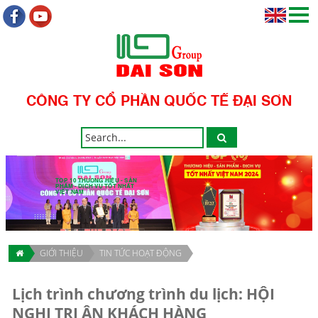
CÔNG TY CỔ PHẦN QUỐC TẾ ĐẠI SƠN
TOP 10 THƯƠNG HIỆU - SẢN
PHẨM - DỊCH VỤ TỐT NHẤT
VIỆT NAM
GIỚI THIỆU
TIN TỨC HOẠT ĐỘNG
Lịch trình chương trình du lịch: HỘI
NGHỊ TRI ÂN KHÁCH HÀNG