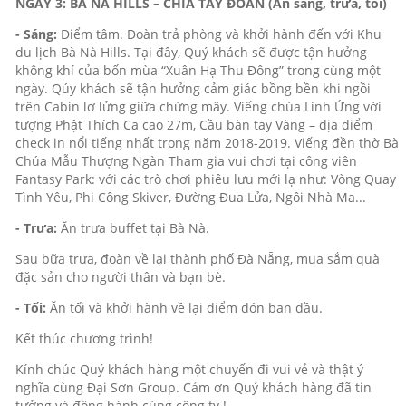
NGÀY 3: BÀ NÀ HILLS – CHIA TAY ĐOÀN (Ăn sáng, trưa, tối)
- Sáng:
Điểm tâm. Đoàn trả phòng và khởi hành đến với Khu
du lịch Bà Nà Hills. Tại đây, Quý khách sẽ được tận hưởng
không khí của bốn mùa “Xuân Hạ Thu Đông” trong cùng một
ngày. Qúy khách sẽ tận hưởng cảm giác bồng bền khi ngồi
trên Cabin lơ lửng giữa chừng mây. Viếng chùa Linh Ứng với
tượng Phật Thích Ca cao 27m, Cầu bàn tay Vàng – địa điểm
check in nổi tiếng nhất trong năm 2018-2019. Viếng đền thờ Bà
Chúa Mẫu Thượng Ngàn Tham gia vui chơi tại công viên
Fantasy Park: với các trò chơi phiêu lưu mới lạ như: Vòng Quay
Tình Yêu, Phi Công Skiver, Đường Đua Lửa, Ngôi Nhà Ma...
- Trưa:
Ăn trưa buffet tại Bà Nà.
Sau bữa trưa, đoàn về lại thành phố Đà Nẵng, mua sắm quà
đặc sản cho người thân và bạn bè.
- Tối:
Ăn tối và khởi hành về lại điểm đón ban đầu.
Kết thúc chương trình!
Kính chúc Quý khách hàng một chuyến đi vui vẻ và thật ý
nghĩa cùng Đại Sơn Group. Cảm ơn Quý khách hàng đã tin
tưởng và đồng hành cùng công ty.!