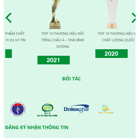
 CHẤT
TOP 10 THƯƠNG HIỆU NỔI
TOP 10 THƯƠNG HIỆU VÀNG
Y TÍN
TIẾNG CHÂU Á – THÁI BÌNH
CHẤT LƯỢNG QUỐC TẾ
DƯƠNG
2020
2021
ĐỐI TÁC
ĐĂNG KÝ NHẬN THÔNG TIN