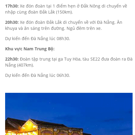
17h30:
Xe đón đoàn tại 1 điểm hẹn ở Đắk Nông di chuyển về
nhập cùng đoàn Đắk Lắk (150km).
20h30:
Xe đón đoàn Đắk Lắk di chuyển về với Đà Nẵng. Ăn
khuya và ăn sáng trên đường. Ngủ đêm trên xe.
Dự kiến đến Đà Nẵng lúc 08h30.
Khu vực Nam Trung Bộ:
22h30:
Đoàn tập trung tại ga Tuy Hòa, tàu SE22 đưa đoàn ra Đà
Nẵng (407km).
Dự kiến đến Đà Nẵng lúc 06h30.