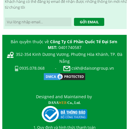
Khách hàng có thể đăng ký email để nhận được những thông tin mới nhất
từ chúng tôi
GỞI EMAIL
Bản quyền thuộc về
Công Ty Cổ Phần Quốc Tế Đại Sơn
MST:
0401740587
352-354 Kinh Dương Vương, Phường Hòa Khánh, TP. Đà
Nẵng
0935.078.068
-
cskh@daisongroup.vn
Designed and Maintained by
DANA
WEB
Co., Ltd.
1. Quy định và hình thức thanh toán