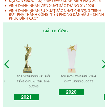
ĐẠI SƠN GROUP GẶP MẶT ĐẦU XUÂN BÍNH NGỌ 2026
VINH DANH NHÂN VIÊN XUẤT SẮC THÁNG 01/2026
VINH DANH NHÂN SỰ XUẤT SẮC NHẤT CHƯƠNG TRÌNH
BỨT PHÁ THÀNH CÔNG “TIÊN PHONG DẪN ĐẦU – CHINH
PHỤC ĐỈNH CAO”
GIẢI THƯỞNG
TOP 10 THƯƠNG HIỆU NỔI
TOP 10 THƯƠNG HIỆU VÀNG
T
N
TIẾNG CHÂU Á – THÁI BÌNH
CHẤT LƯỢNG QUỐC TẾ
LƯỢ
DƯƠNG
2020
2021