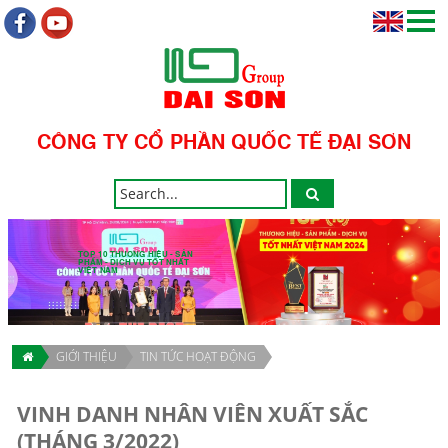
CÔNG TY CỔ PHẦN QUỐC TẾ ĐẠI SƠN
TOP 10 THƯƠNG HIỆU - SẢN
PHẨM - DỊCH VỤ TỐT NHẤT
VIỆT NAM
GIỚI THIỆU
TIN TỨC HOẠT ĐỘNG
VINH DANH NHÂN VIÊN XUẤT SẮC
(THÁNG 3/2022)