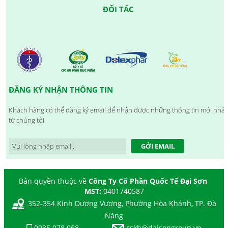
ĐỐI TÁC
ĐĂNG KÝ NHẬN THÔNG TIN
Khách hàng có thể đăng ký email để nhận được những thông tin mới nhất
từ chúng tôi
GỞI EMAIL
Bản quyền thuộc về
Công Ty Cổ Phần Quốc Tế Đại Sơn
MST:
0401740587
352-354 Kinh Dương Vương, Phường Hòa Khánh, TP. Đà
Nẵng
0935.078.068
-
cskh@daisongroup.vn