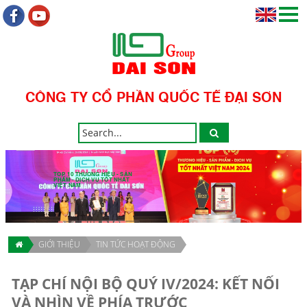
CÔNG TY CỔ PHẦN QUỐC TẾ ĐẠI SƠN
TOP 10 THƯƠNG HIỆU - SẢN
PHẨM - DỊCH VỤ TỐT NHẤT
VIỆT NAM
GIỚI THIỆU
TIN TỨC HOẠT ĐỘNG
TẠP CHÍ NỘI BỘ QUÝ IV/2024: KẾT NỐI
VÀ NHÌN VỀ PHÍA TRƯỚC