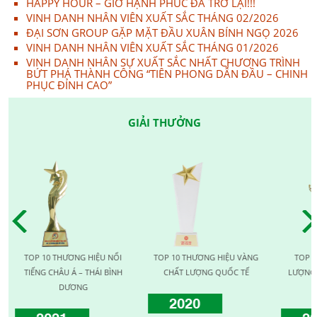
HAPPY HOUR – GIỜ HẠNH PHÚC ĐÃ TRỞ LẠI!!!
VINH DANH NHÂN VIÊN XUẤT SẮC THÁNG 02/2026
ĐẠI SƠN GROUP GẶP MẶT ĐẦU XUÂN BÍNH NGỌ 2026
VINH DANH NHÂN VIÊN XUẤT SẮC THÁNG 01/2026
VINH DANH NHÂN SỰ XUẤT SẮC NHẤT CHƯƠNG TRÌNH
BỨT PHÁ THÀNH CÔNG “TIÊN PHONG DẪN ĐẦU – CHINH
PHỤC ĐỈNH CAO”
GIẢI THƯỞNG
TOP 10 THƯƠNG HIỆU NỔI
TOP 10 THƯƠNG HIỆU VÀNG
TOP 1
TIẾNG CHÂU Á – THÁI BÌNH
CHẤT LƯỢNG QUỐC TẾ
LƯỢNG 
DƯƠNG
2020
2021
20