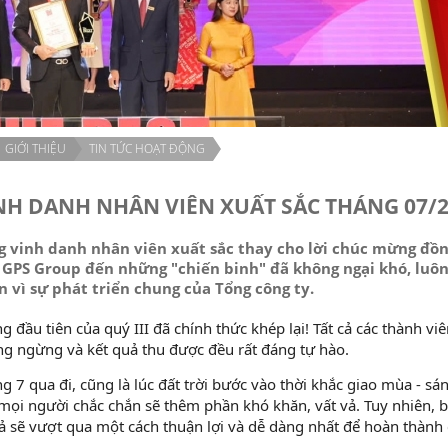
GIỚI THIỆU
TIN TỨC HOẠT ĐỘNG
NH DANH NHÂN VIÊN XUẤT SẮC THÁNG 07/
g vinh danh nhân viên xuất sắc thay cho lời chúc mừng đồng
 GPS Group đến những "chiến binh" đã không ngại khó, luôn
 vì sự phát triển chung của Tổng công ty.
g đầu tiên của quý III đã chính thức khép lại! Tất cả các thành vi
g ngừng và kết quả thu được đều rất đáng tự hào.
g 7 qua đi, cũng là lúc đất trời bước vào thời khắc giao mùa - sá
mọi người chắc chắn sẽ thêm phần khó khăn, vất vả. Tuy nhiên, b
cả sẽ vượt qua một cách thuận lợi và dễ dàng nhất để hoàn thành 