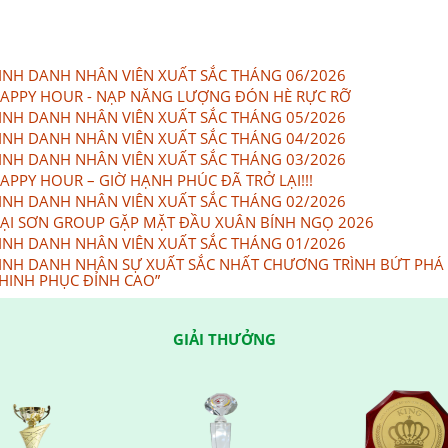
INH DANH NHÂN VIÊN XUẤT SẮC THÁNG 06/2026
APPY HOUR - NẠP NĂNG LƯỢNG ĐÓN HÈ RỰC RỠ
INH DANH NHÂN VIÊN XUẤT SẮC THÁNG 05/2026
INH DANH NHÂN VIÊN XUẤT SẮC THÁNG 04/2026
INH DANH NHÂN VIÊN XUẤT SẮC THÁNG 03/2026
APPY HOUR – GIỜ HẠNH PHÚC ĐÃ TRỞ LẠI!!!
INH DANH NHÂN VIÊN XUẤT SẮC THÁNG 02/2026
ẠI SƠN GROUP GẶP MẶT ĐẦU XUÂN BÍNH NGỌ 2026
INH DANH NHÂN VIÊN XUẤT SẮC THÁNG 01/2026
INH DANH NHÂN SỰ XUẤT SẮC NHẤT CHƯƠNG TRÌNH BỨT PHÁ
HINH PHỤC ĐỈNH CAO”
GIẢI THƯỞNG