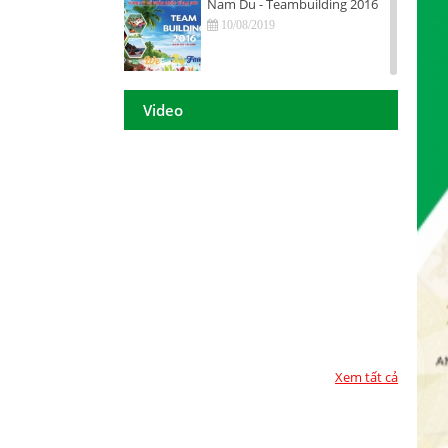
Nam Du - Teambuilding 2016
10/08/2019
Hội nghị tri ân khách hàng - Tiền
Giang 2016
Video
10/08/2019
DAISON GROUP Quảng Ngãi -
Hội nghị tri ân khách hàng 2016
10/08/2019
DAISON GROUP - ĐẠT GIẢI
THƯỞNG
10/08/2019
TOP 10 - DOANH NGHIỆP ĐẢM
BẢO CHẤT LƯỢNG 2017
10/08/2019
Xem tất cả
Họp mặt đầu năm 2017 tại TP.
Hồ Chí Minh