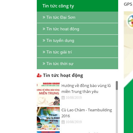
GPS 
Tin tức công ty
Tin tức Đại Sơn
Tin tức hoạt động
Tin tuyển dụng
Tin tức giải trí
Tin tức thời sự
Tin tức hoạt động
Hướng về đồng bào vùng lũ
miền Trung thân yêu
10/08/2019
Cù Lao Chàm - Teambuilding
2016
10/08/2019