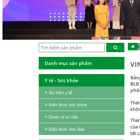
Danh mục sản phẩm
VI
Bản
Y tế - Sức khỏe
BLĐ
phần
Sự kiện y tế
Thán
Kiến thức sức khỏe
khôn
Dược sĩ tư vấn
Thán
của 
Kiến thức làm đẹp
tất 