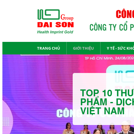
CÔNG
CÔNG TY CỔ 
TRANG CHỦ
GIỚI THIỆU
Y TẾ - SỨC KH
TOP 10 THƯ
PHẨM - DỊC
VIỆT NAM