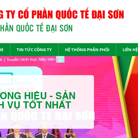
 TY CỔ PHẦN QUỐC TẾ ĐẠI SƠN
PHẦN QUỐC TẾ ĐẠI SƠN
ỎE
TIN TỨC CÔNG TY
HỆ THỐNG PHÂN PHỐI
LIÊN HỆ
ƠNG HIỆU - SẢN
H VỤ TỐT NHẤT