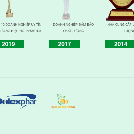
CUNG CẤP UY TÍN CHẤT
THƯƠNG HIỆU UY TÍN VÌ SỨC
HUY CHƯƠNG VÀN
LƯỢNG
KHỎE
KHỎE CỘNG 
2014
2015
2016