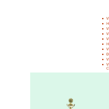
VINH DANH NHÂN VIÊN XUẤT
SẮC (THÁNG 12.2017)
10/08/2019
V
H
HAPPY WEEKEND - Làm hết sức,
chơi hết mình
V
V
10/08/2019
V
NƠI TÌNH YÊU BẮT ĐẦU!
H
V
10/08/2019
Đ
V
Đồng hành cùng team building
V
C
2018
10/08/2019
ONE TEAM - ONE DREAM chặng
1: Ngày hội lớn của những chiến
binh GPS
10/08/2019
Đại Sơn Vĩnh Long: Kết hợp
cùng Nhà thuốc mang Trung