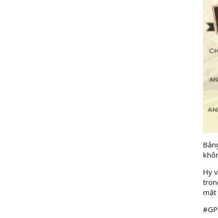
10/08/2019
Họp mặt đầu năm 2017 tại Đà
Nẵng
10/08/2019
Suối Voi - Lăng Cô Team
Building 2017
10/08/2019
CHƯƠNG TRÌNH KỶ NIỆM 10
NĂM THÀNH LẬP
10/08/2019
HỘI NGHỊ TRI ÂN KHÁCH HÀNG
Bảng
- VĨNH LONG 2017
khôn
10/08/2019
Hy v
tron
TỔNG KẾT HOẠT ĐỘNG KINH
mặt 
DOANH NĂM 2017 & CHIẾN
LƯỢC PHÁT TRIỂN NĂM 2018
#GP
10/08/2019