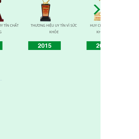
G VÌ SỨC
HUY CHƯƠNG VÀNG VÌ SỨC
TOP TEN NHÀ CUNG CẤP UY
ĐỒNG
KHỎE CỘNG ĐỒNG
TÍN CHẤT LƯỢNG
2017
2019