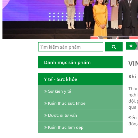
Danh mục sản phẩm
VI
Khi
Y tế - Sức khỏe
Thán
Sự kiện y tế
nghỉ
dội,
Kiến thức sức khỏe
qua 
Dược sĩ tư vấn
Đến 
động
Kiến thức làm đẹp