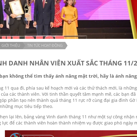
GIỚI THIỆU
TIN TỨC HOẠT ĐỘNG
NH DANH NHÂN VIÊN XUẤT SẮC THÁNG 11/
 bạn không thể tìm thấy ánh nắng mặt trời, hãy là ánh nắng
g 11 qua đi, phía sau kế hoạch mới và các thử thách mới, là nhữn
 của các thành viên. Với tinh thần quyết tâm mạnh mẽ, các bạn đã
 góp phần tạo nên thành quả tháng 11 rực rỡ cùng đại gia đình Gờ 
những mục tiêu tiếp theo.
hẹn lại lên, bảng vàng Vinh danh tháng 11 như một sự công nhận 
 lực để các thành viên hoàn thành nhiệm vụ được giao phó ngày m