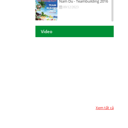
Nam Du - Teambuilding 2016
09/12/2023
Hội nghị tri ân khách hàng - Tiền
Giang 2016
Video
09/12/2023
DAISON GROUP Quảng Ngãi -
Hội nghị tri ân khách hàng 2016
09/12/2023
DAISON GROUP - ĐẠT GIẢI
THƯỞNG
09/12/2023
TOP 10 - DOANH NGHIỆP ĐẢM
BẢO CHẤT LƯỢNG 2017
09/12/2023
Xem tất cả
Họp mặt đầu năm 2017 tại TP.
Hồ Chí Minh