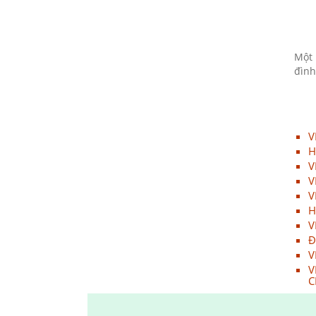
09/12/2023
Họp mặt đầu năm 2017 tại Đà
Nẵng
Một 
09/12/2023
đình
Suối Voi - Lăng Cô Team
Building 2017
09/12/2023
V
CHƯƠNG TRÌNH KỶ NIỆM 10
H
NĂM THÀNH LẬP
V
V
09/12/2023
V
HỘI NGHỊ TRI ÂN KHÁCH HÀNG
H
- VĨNH LONG 2017
V
09/12/2023
Đ
V
TỔNG KẾT HOẠT ĐỘNG KINH
V
DOANH NĂM 2017 & CHIẾN
C
LƯỢC PHÁT TRIỂN NĂM 2018
09/12/2023