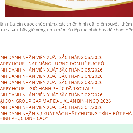
lần nữa, xin được chúc mừng các chiến binh đã “điểm xuyết” thêm
 GPS. ACE hãy giữ vững tinh thần và tiếp tục phát huy để chạm đ
INH DANH NHÂN VIÊN XUẤT SẮC THÁNG 06/2026
APPY HOUR - NẠP NĂNG LƯỢNG ĐÓN HÈ RỰC RỠ
INH DANH NHÂN VIÊN XUẤT SẮC THÁNG 05/2026
INH DANH NHÂN VIÊN XUẤT SẮC THÁNG 04/2026
INH DANH NHÂN VIÊN XUẤT SẮC THÁNG 03/2026
APPY HOUR – GIỜ HẠNH PHÚC ĐÃ TRỞ LẠI!!!
INH DANH NHÂN VIÊN XUẤT SẮC THÁNG 02/2026
ẠI SƠN GROUP GẶP MẶT ĐẦU XUÂN BÍNH NGỌ 2026
INH DANH NHÂN VIÊN XUẤT SẮC THÁNG 01/2026
INH DANH NHÂN SỰ XUẤT SẮC NHẤT CHƯƠNG TRÌNH BỨT PHÁ
HINH PHỤC ĐỈNH CAO”