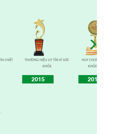
HƯƠNG VÀNG VÌ SỨC
HUY CHƯƠNG VÀNG VÌ SỨC
TOP TEN NHÀ CUNG 
ỎE CỘNG ĐỒNG
KHỎE CỘNG ĐỒNG
TÍN CHẤT LƯỢ
016
2017
2019