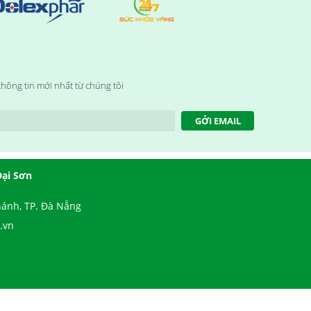
hông tin mới nhất từ chúng tôi
GỞI EMAIL
Đại Sơn
ánh, TP. Đà Nẵng
.vn