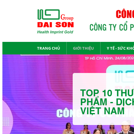
CÔNG
CÔNG TY CỔ 
TRANG CHỦ
GIỚI THIỆU
Y TẾ - SỨC KH
TOP 10 THƯ
PHẨM - DỊC
VIỆT NAM