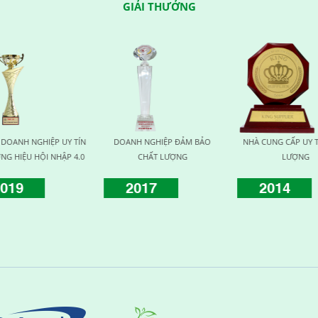
GIẢI THƯỞNG
NHÀ CUNG CẤP UY TÍN CHẤT
THƯƠNG HIỆU UY TÍN VÌ SỨC
HUY C
LƯỢNG
KHỎE
KH
2014
2015
2