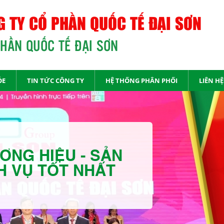
 TY CỔ PHẦN QUỐC TẾ ĐẠI SƠN
PHẦN QUỐC TẾ ĐẠI SƠN
ỎE
TIN TỨC CÔNG TY
HỆ THỐNG PHÂN PHỐI
LIÊN HỆ
ƠNG HIỆU - SẢN
H VỤ TỐT NHẤT