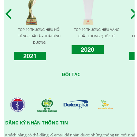
TOP 10 THƯƠNG HIỆU NỔI
TOP 10 THƯƠNG HIỆU VÀNG
TOP 1
TIẾNG CHÂU Á – THÁI BÌNH
CHẤT LƯỢNG QUỐC TẾ
LƯỢNG 
DƯƠNG
2020
2021
20
ĐỐI TÁC
ĐĂNG KÝ NHẬN THÔNG TIN
Khách hàng có thể đăng ký email để nhận được những thông tin mới nhất