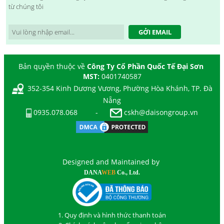
từ chúng tôi
GỞI EMAIL
Bản quyền thuộc về
Công Ty Cổ Phần Quốc Tế Đại Sơn
MST:
0401740587
352-354 Kinh Dương Vương, Phường Hòa Khánh, TP. Đà
Nẵng
0935.078.068
-
cskh@daisongroup.vn
Designed and Maintained by
DANA
WEB
Co., Ltd.
1. Quy định và hình thức thanh toán