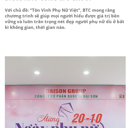
Với chủ đề: “Tôn Vinh Phụ Nữ Việt”, BTC mong rằng
chương trình sẽ giúp mọi người hiểu được giá trị bền
vững và luôn trân trọng nét đẹp người phụ nữ dù ở bất
kì không gian, thời gian nào.