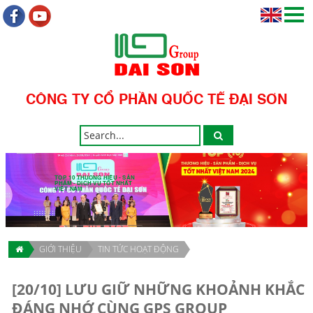
CÔNG TY CỔ PHẦN QUỐC TẾ ĐẠI SƠN
TOP 10 THƯƠNG HIỆU - SẢN
PHẨM - DỊCH VỤ TỐT NHẤT
VIỆT NAM
GIỚI THIỆU
TIN TỨC HOẠT ĐỘNG
[20/10] LƯU GIỮ NHỮNG KHOẢNH KHẮC
ĐÁNG NHỚ CÙNG GPS GROUP