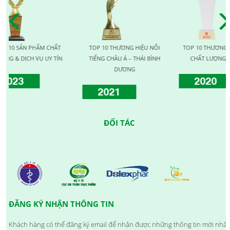
ẢN PHẨM CHẤT
TOP 10 THƯƠNG HIỆU NỔI
TOP 10 THƯƠNG HIỆU VÀ
ỊCH VỤ UY TÍN
TIẾNG CHÂU Á – THÁI BÌNH
CHẤT LƯỢNG QUỐC TẾ
DƯƠNG
3
2020
2021
ĐỐI TÁC
ĐĂNG KÝ NHẬN THÔNG TIN
Khách hàng có thể đăng ký email để nhận được những thông tin mới nhất