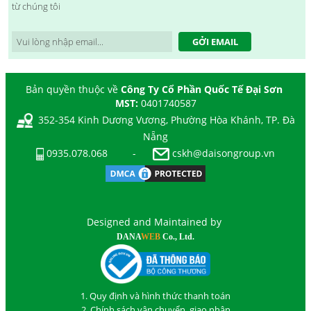
từ chúng tôi
GỞI EMAIL
Bản quyền thuộc về
Công Ty Cổ Phần Quốc Tế Đại Sơn
MST:
0401740587
352-354 Kinh Dương Vương, Phường Hòa Khánh, TP. Đà
Nẵng
0935.078.068
-
cskh@daisongroup.vn
Designed and Maintained by
DANA
WEB
Co., Ltd.
1. Quy định và hình thức thanh toán
2. Chính sách vận chuyển, giao nhận