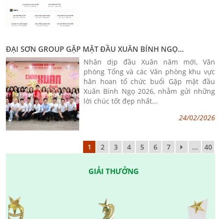
ĐẠI SƠN GROUP GẶP MẶT ĐẦU XUÂN BÍNH NGỌ...
Nhân dịp đầu Xuân năm mới, Văn
phòng Tổng và các Văn phòng khu vực
hân hoan tổ chức buổi Gặp mặt đầu
Xuân Bính Ngọ 2026, nhằm gửi những
lời chúc tốt đẹp nhất...
24/02/2026
1
2
3
4
5
6
7
...
40
GIẢI THƯỞNG