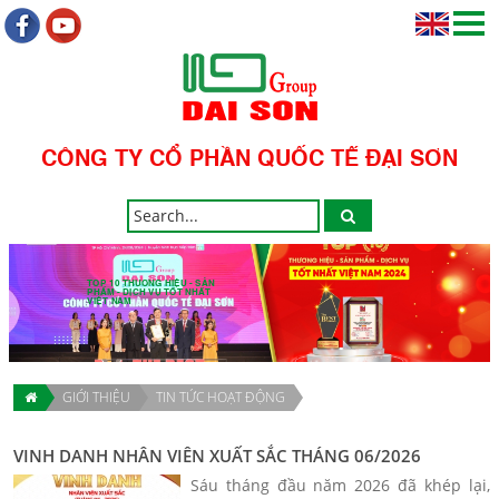
CÔNG TY CỔ PHẦN QUỐC TẾ ĐẠI SƠN
TOP 10 THƯƠNG HIỆU - SẢN
PHẨM - DỊCH VỤ TỐT NHẤT
VIỆT NAM
GIỚI THIỆU
TIN TỨC HOẠT ĐỘNG
VINH DANH NHÂN VIÊN XUẤT SẮC THÁNG 06/2026
Sáu tháng đầu năm 2026 đã khép lại,