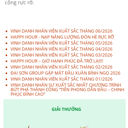
công rực rỡ.
VINH DANH NHÂN VIÊN XUẤT SẮC THÁNG 06/2026
HAPPY HOUR - NẠP NĂNG LƯỢNG ĐÓN HÈ RỰC RỠ
VINH DANH NHÂN VIÊN XUẤT SẮC THÁNG 05/2026
VINH DANH NHÂN VIÊN XUẤT SẮC THÁNG 04/2026
VINH DANH NHÂN VIÊN XUẤT SẮC THÁNG 03/2026
HAPPY HOUR – GIỜ HẠNH PHÚC ĐÃ TRỞ LẠI!!!
VINH DANH NHÂN VIÊN XUẤT SẮC THÁNG 02/2026
ĐẠI SƠN GROUP GẶP MẶT ĐẦU XUÂN BÍNH NGỌ 2026
VINH DANH NHÂN VIÊN XUẤT SẮC THÁNG 01/2026
VINH DANH NHÂN SỰ XUẤT SẮC NHẤT CHƯƠNG TRÌNH
BỨT PHÁ THÀNH CÔNG “TIÊN PHONG DẪN ĐẦU – CHINH
PHỤC ĐỈNH CAO”
GIẢI THƯỞNG