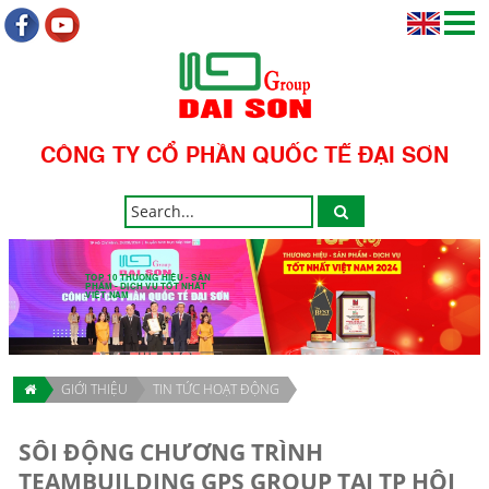
CÔNG TY CỔ PHẦN QUỐC TẾ ĐẠI SƠN
TOP 10 THƯƠNG HIỆU - SẢN
PHẨM - DỊCH VỤ TỐT NHẤT
VIỆT NAM
GIỚI THIỆU
TIN TỨC HOẠT ĐỘNG
SÔI ĐỘNG CHƯƠNG TRÌNH
TEAMBUILDING GPS GROUP TẠI TP HỘI