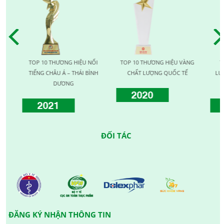
TOP 10 THƯƠNG HIỆU NỔI
TOP 10 THƯƠNG HIỆU VÀNG
TOP 1
TIẾNG CHÂU Á – THÁI BÌNH
CHẤT LƯỢNG QUỐC TẾ
LƯỢNG 
DƯƠNG
2020
2021
20
ĐỐI TÁC
ĐĂNG KÝ NHẬN THÔNG TIN