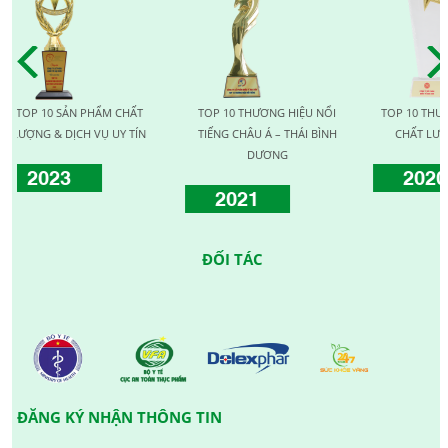
10 SẢN PHẨM CHẤT
TOP 10 THƯƠNG HIỆU NỔI
TOP 10 THƯƠNG HIỆ
 & DỊCH VỤ UY TÍN
TIẾNG CHÂU Á – THÁI BÌNH
CHẤT LƯỢNG QUỐ
DƯƠNG
023
2020
2021
ĐỐI TÁC
ĐĂNG KÝ NHẬN THÔNG TIN