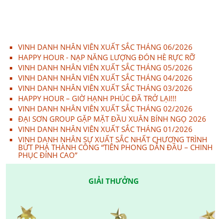
GPS
VINH DANH NHÂN VIÊN XUẤT SẮC THÁNG 06/2026
HAPPY HOUR - NẠP NĂNG LƯỢNG ĐÓN HÈ RỰC RỠ
VINH DANH NHÂN VIÊN XUẤT SẮC THÁNG 05/2026
VINH DANH NHÂN VIÊN XUẤT SẮC THÁNG 04/2026
VINH DANH NHÂN VIÊN XUẤT SẮC THÁNG 03/2026
HAPPY HOUR – GIỜ HẠNH PHÚC ĐÃ TRỞ LẠI!!!
VINH DANH NHÂN VIÊN XUẤT SẮC THÁNG 02/2026
ĐẠI SƠN GROUP GẶP MẶT ĐẦU XUÂN BÍNH NGỌ 2026
VINH DANH NHÂN VIÊN XUẤT SẮC THÁNG 01/2026
VINH DANH NHÂN SỰ XUẤT SẮC NHẤT CHƯƠNG TRÌNH
BỨT PHÁ THÀNH CÔNG “TIÊN PHONG DẪN ĐẦU – CHINH
PHỤC ĐỈNH CAO”
GIẢI THƯỞNG