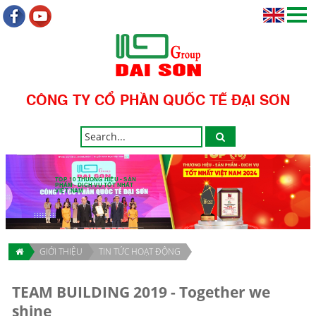
CÔNG TY CỔ PHẦN QUỐC TẾ ĐẠI SƠN
TOP 10 THƯƠNG HIỆU - SẢN
PHẨM - DỊCH VỤ TỐT NHẤT
VIỆT NAM
GIỚI THIỆU
TIN TỨC HOẠT ĐỘNG
TEAM BUILDING 2019 - Together we
shine