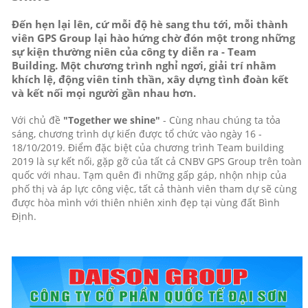
Đến hẹn lại lên, cứ mỗi độ hè sang thu tới, mỗi thành
viên GPS Group lại hào hứng chờ đón một trong những
sự kiện thường niên của công ty diễn ra - Team
Building. Một chương trình nghỉ ngơi, giải trí nhằm
khích lệ, động viên tinh thần, xây dựng tình đoàn kết
và kết nối mọi người gần nhau hơn.
Với chủ đề
"Together we shine"
- Cùng nhau chúng ta tỏa
sáng, chương trình dự kiến được tổ chức vào ngày 16 -
18/10/2019. Điểm đặc biệt của chương
trình Team building
2019 là sự kết nối, gặp gỡ của tất cả CNBV GPS Group trên toàn
quốc với nhau. Tạm quên đi những gấp gáp, nhộn nhịp của
phố thị và áp lực công việc, tất cả thành viên tham dự sẽ cùng
được hòa mình với thiên nhiên xinh đẹp tại vùng đất Bình
Định.