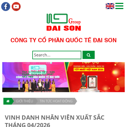
CÔNG TY CỔ PHẦN QUỐC TẾ ĐẠI SƠN
TOP 10 THƯƠNG HIỆU - SẢN
PHẨM - DỊCH VỤ TỐT NHẤT
VIỆT NAM
GIỚI THIỆU
TIN TỨC HOẠT ĐỘNG
VINH DANH NHÂN VIÊN XUẤT SẮC
THÁNG 04/2026