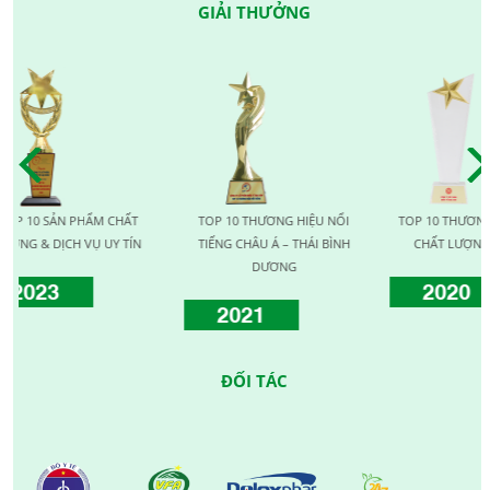
GIẢI THƯỞNG
ẢN PHẨM CHẤT
TOP 10 THƯƠNG HIỆU NỔI
TOP 10 THƯƠNG HIỆU VÀ
ỊCH VỤ UY TÍN
TIẾNG CHÂU Á – THÁI BÌNH
CHẤT LƯỢNG QUỐC TẾ
DƯƠNG
2020
2021
ĐỐI TÁC