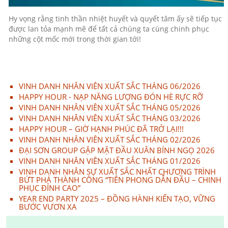
Hy vọng rằng tinh thần nhiệt huyết và quyết tâm ấy sẽ tiếp tục
được lan tỏa mạnh mẽ để tất cả chúng ta cùng chinh phục
những cột mốc mới trong thời gian tới!
VINH DANH NHÂN VIÊN XUẤT SẮC THÁNG 06/2026
HAPPY HOUR - NẠP NĂNG LƯỢNG ĐÓN HÈ RỰC RỠ
VINH DANH NHÂN VIÊN XUẤT SẮC THÁNG 05/2026
VINH DANH NHÂN VIÊN XUẤT SẮC THÁNG 03/2026
HAPPY HOUR – GIỜ HẠNH PHÚC ĐÃ TRỞ LẠI!!!
VINH DANH NHÂN VIÊN XUẤT SẮC THÁNG 02/2026
ĐẠI SƠN GROUP GẶP MẶT ĐẦU XUÂN BÍNH NGỌ 2026
VINH DANH NHÂN VIÊN XUẤT SẮC THÁNG 01/2026
VINH DANH NHÂN SỰ XUẤT SẮC NHẤT CHƯƠNG TRÌNH
BỨT PHÁ THÀNH CÔNG “TIÊN PHONG DẪN ĐẦU – CHINH
PHỤC ĐỈNH CAO”
YEAR END PARTY 2025 – ĐỒNG HÀNH KIẾN TẠO, VỮNG
BƯỚC VƯƠN XA