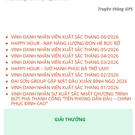
Truyền thông GPS
VINH DANH NHÂN VIÊN XUẤT SẮC THÁNG 06/2026
HAPPY HOUR - NẠP NĂNG LƯỢNG ĐÓN HÈ RỰC RỠ
VINH DANH NHÂN VIÊN XUẤT SẮC THÁNG 05/2026
VINH DANH NHÂN VIÊN XUẤT SẮC THÁNG 04/2026
VINH DANH NHÂN VIÊN XUẤT SẮC THÁNG 03/2026
HAPPY HOUR – GIỜ HẠNH PHÚC ĐÃ TRỞ LẠI!!!
VINH DANH NHÂN VIÊN XUẤT SẮC THÁNG 02/2026
ĐẠI SƠN GROUP GẶP MẶT ĐẦU XUÂN BÍNH NGỌ 2026
VINH DANH NHÂN VIÊN XUẤT SẮC THÁNG 01/2026
VINH DANH NHÂN SỰ XUẤT SẮC NHẤT CHƯƠNG TRÌNH
BỨT PHÁ THÀNH CÔNG “TIÊN PHONG DẪN ĐẦU – CHINH
PHỤC ĐỈNH CAO”
GIẢI THƯỞNG