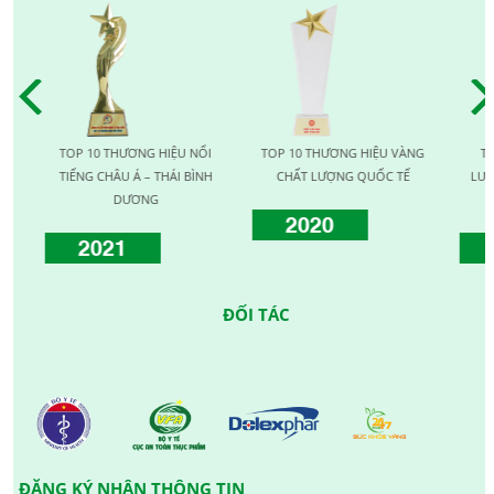
TOP 10 THƯƠNG HIỆU NỔI
TOP 10 THƯƠNG HIỆU VÀNG
TOP 1
TIẾNG CHÂU Á – THÁI BÌNH
CHẤT LƯỢNG QUỐC TẾ
LƯỢNG 
DƯƠNG
2020
2021
20
ĐỐI TÁC
ĐĂNG KÝ NHẬN THÔNG TIN