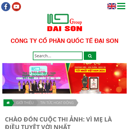
CÔNG TY CỔ PHẦN QUỐC TẾ ĐẠI SƠN
TOP 10 THƯƠNG HIỆU - SẢN
PHẨM - DỊCH VỤ TỐT NHẤT
VIỆT NAM
GIỚI THIỆU
TIN TỨC HOẠT ĐỘNG
CHÀO ĐÓN CUỘC THI ẢNH: VÌ MẸ LÀ
ĐIỀU TUYỆT VỜI NHẤT