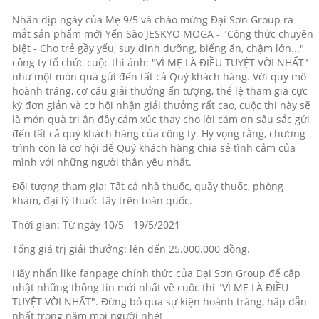
Nhân dịp ngày của Mẹ 9/5 và chào mừng Đại Sơn Group ra
mắt sản phẩm mới Yến Sào JESKYO MOGA - "Công thức chuyên
biệt - Cho trẻ gầy yếu, suy dinh dưỡng, biếng ăn, chậm lớn..."
công ty tổ chức cuộc thi ảnh: "VÌ MẸ LÀ ĐIỀU TUYỆT VỜI NHẤT"
như một món quà gửi đến tất cả Quý khách hàng. Với quy mô
hoành tráng, cơ cấu giải thưởng ấn tượng, thể lệ tham gia cực
kỳ đơn giản và cơ hội nhận giải thưởng rất cao, cuộc thi này sẽ
là món quà tri ân đầy cảm xúc thay cho lời cảm ơn sâu sắc gửi
đến tất cả quý khách hàng của công ty. Hy vọng rằng, chương
trình còn là cơ hội để Quý khách hàng chia sẻ tình cảm của
mình với những người thân yêu nhất.
Đối tượng tham gia: Tất cả nhà thuốc, quầy thuốc, phòng
khám, đại lý thuốc tây trên toàn quốc.
Thời gian: Từ ngày 10/5 - 19/5/2021
Tổng giá trị giải thưởng: lên đến 25.000.000 đồng.
Hãy nhấn like fanpage chính thức của Đại Sơn Group để cập
nhật những thông tin mới nhất về cuộc thi "VÌ MẸ LÀ ĐIỀU
TUYỆT VỜI NHẤT". Đừng bỏ qua sự kiện hoành tráng, hấp dẫn
nhất trong năm mọi người nhé!