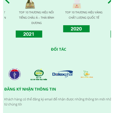
T
TOP 10 THƯƠNG HIỆU NỔI
TOP 10 THƯƠNG HIỆU VÀNG
T
N
TIẾNG CHÂU Á – THÁI BÌNH
CHẤT LƯỢNG QUỐC TẾ
LƯ
DƯƠNG
2020
2021
ĐỐI TÁC
ĐĂNG KÝ NHẬN THÔNG TIN
Khách hàng có thể đăng ký email để nhận được những thông tin mới nhất
từ chúng tôi