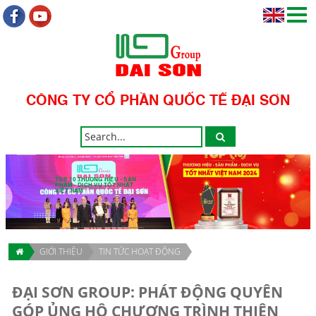
CÔNG TY CỔ PHẦN QUỐC TẾ ĐẠI SƠN
TOP 10 THƯƠNG HIỆU - SẢN
PHẨM - DỊCH VỤ TỐT NHẤT
VIỆT NAM
GIỚI THIỆU
TIN TỨC HOẠT ĐỘNG
ĐẠI SƠN GROUP: PHÁT ĐỘNG QUYÊN
GÓP ỦNG HỘ CHƯƠNG TRÌNH THIỆN