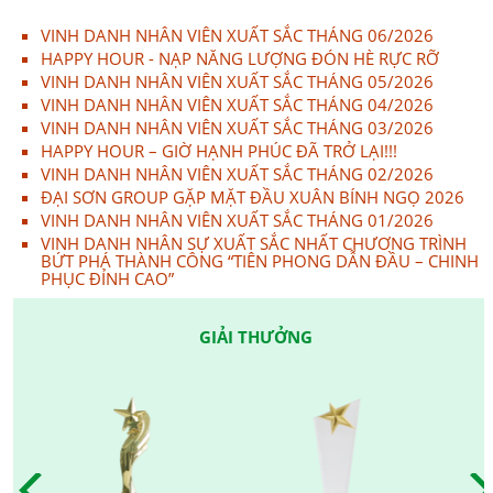
VINH DANH NHÂN VIÊN XUẤT SẮC THÁNG 06/2026
HAPPY HOUR - NẠP NĂNG LƯỢNG ĐÓN HÈ RỰC RỠ
VINH DANH NHÂN VIÊN XUẤT SẮC THÁNG 05/2026
VINH DANH NHÂN VIÊN XUẤT SẮC THÁNG 04/2026
VINH DANH NHÂN VIÊN XUẤT SẮC THÁNG 03/2026
HAPPY HOUR – GIỜ HẠNH PHÚC ĐÃ TRỞ LẠI!!!
VINH DANH NHÂN VIÊN XUẤT SẮC THÁNG 02/2026
ĐẠI SƠN GROUP GẶP MẶT ĐẦU XUÂN BÍNH NGỌ 2026
VINH DANH NHÂN VIÊN XUẤT SẮC THÁNG 01/2026
VINH DANH NHÂN SỰ XUẤT SẮC NHẤT CHƯƠNG TRÌNH
BỨT PHÁ THÀNH CÔNG “TIÊN PHONG DẪN ĐẦU – CHINH
PHỤC ĐỈNH CAO”
GIẢI THƯỞNG