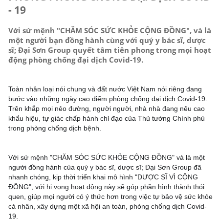
- 19
Với sứ mệnh "CHĂM SÓC SỨC KHỎE CỘNG ĐỒNG", và là
một người bạn đồng hành cùng với quý y bác sĩ, dược
sĩ; Đại Sơn Group quyết tâm tiên phong trong mọi hoạt
động phòng chống đại dịch Covid-19.
Toàn nhân loại nói chung và đất nước Việt Nam nói riêng đang 
bước vào những ngày cao điểm phòng chống đại dịch Covid-19. 
Trên khắp mọi nẻo đường, người người, nhà nhà đang nêu cao 
khẩu hiệu, tự giác chấp hành chỉ đạo của Thủ tướng Chính phủ 
trong phòng chống dịch bệnh.
Với sứ mệnh "CHĂM SÓC SỨC KHỎE CỘNG ĐỒNG" và là một 
người đồng hành của quý y bác sĩ, dược sĩ; Đại Sơn Group đã 
nhanh chóng, kịp thời triển khai mô hình "DƯỢC SĨ VÌ CỘNG 
ĐỒNG"; với hi vọng hoạt động này sẽ góp phần hình thành thói 
quen, giúp mọi người có ý thức hơn trong việc tự bảo vệ sức khỏe 
cá nhân, xây dựng một xã hội an toàn, phòng chống dịch Covid-
19.