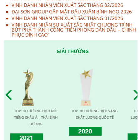
VINH DANH NHÂN VIÊN XUẤT SẮC THÁNG 02/2026
ĐẠI SƠN GROUP GẶP MẶT ĐẦU XUÂN BÍNH NGỌ 2026
VINH DANH NHÂN VIÊN XUẤT SẮC THÁNG 01/2026
VINH DANH NHÂN SỰ XUẤT SẮC NHẤT CHƯƠNG TRÌNH
BỨT PHÁ THÀNH CÔNG “TIÊN PHONG DẪN ĐẦU – CHINH
PHỤC ĐỈNH CAO”
GIẢI THƯỞNG
TOP 10 THƯƠNG HIỆU NỔI
TOP 10 THƯƠNG HIỆU VÀNG
TOP 1
TIẾNG CHÂU Á – THÁI BÌNH
CHẤT LƯỢNG QUỐC TẾ
LƯỢNG 
DƯƠNG
2020
2021
20