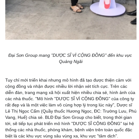
Đại Sơn Group mang "DƯỢC SĨ VÌ CỘNG ĐỒNG" đến khu vực 
Quảng Ngãi
Tuy chỉ mới triển khai nhưng mô hình đã tạo được thiện cảm với 
cộng đồng và nhận được nhiều lời nhận xét tích cực. Trên các 
diễn đàn, trang mạng xã hội xuất hiện nhiều chia sẻ, hình ảnh của 
các nhà thuốc. "Mô hình "DƯỢC SĨ VÌ CỘNG ĐỒNG" của công ty 
rất đẹp và là một việc làm vô cùng hợp lý trong lúc này", Dược sĩ 
Lê Thị Ngọc Cẩm (Quầy thuốc Hương Ngọc, ĐC: Trường Lưu, Phú 
Vang, Huế) chia sẻ. BLĐ Đại Sơn Group cho biết, trong thời gian 
tới, sẽ tiếp tục phát triển mô hình "DƯỢC SĨ CỘNG ĐỒNG" tại hệ 
thống các nhà thuốc, phòng khám, bệnh viện trên toàn quốc đặc 
biệt là các khu vực vùng sâu vùng xa, khu vực "tâm dịch". 