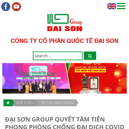
CÔNG TY CỔ PHẦN QUỐC TẾ ĐẠI SƠN
TOP 10 THƯƠNG HIỆU - SẢN
PHẨM - DỊCH VỤ TỐT NHẤT
VIỆT NAM
GIỚI THIỆU
TIN TỨC HOẠT ĐỘNG
ĐẠI SƠN GROUP QUYẾT TÂM TIÊN
PHONG PHÒNG CHỐNG ĐẠI DỊCH COVID