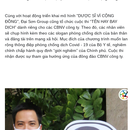
Cùng với hoạt động triển khai mô hình "DƯỢC SĨ VÌ CỘNG 
ĐỒNG", Đại Sơn Group cũng tổ chức cuộc thi “TÊN HAY BAY 
DỊCH” dành riêng cho các CBNV công ty. Theo đó, các nhân viên 
sẽ chụp hình kèm theo các slogan phòng chống dịch của bản thân 
và đăng tải trên mạng xã hội. Mục đích của chương trình muốn lan 
rộng thông điệp phòng chống dịch Covid - 19 của Bộ Y tế, nghiêm 
chỉnh chấp hành quy định “giới nghiêm” của Chính phủ. Cuộc thi 
nhận được sự tham gia hướng ứng của đông đảo CBNV công ty.