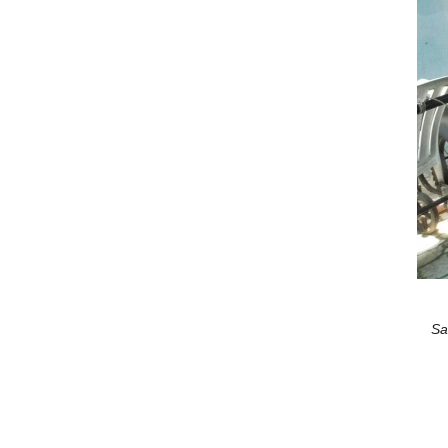
05/08/2020
Kết quả cuộc thi NỤ CƯỜI GPS
05/08/2020
ĐẤU TRƯỜNG ÂM NHẠC - Bạn
đã sẵn sàng để nổi tiếng?
05/08/2020
VINH DANH NHÂN VIÊN XUẤT
SẮC THÁNG 10/2018
05/08/2020
CHÚC MỪNG TEAM ĐÔNG NAM
BỘ HOÀN THÀNH XUẤT SẮC
MỤC TIÊU THÁNG 10/2018
Sa
05/08/2020
Cuộc thi ảnh: KHÁCH HÀNG
CỦA TÔI LÀ...
05/08/2020
CHÚC MỪNG SINH NHẬT CBNV