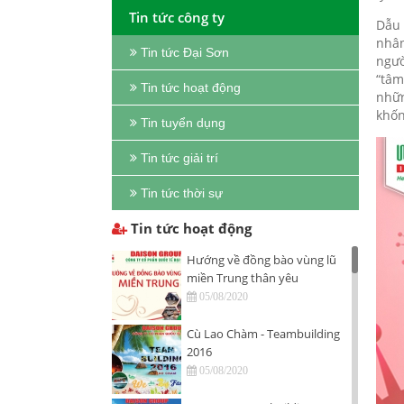
Tin tức công ty
Dẫu 
nhân
Tin tức Đại Sơn
ngườ
“tâm
Tin tức hoạt động
nhữn
khốn
Tin tuyển dụng
Tin tức giải trí
Tin tức thời sự
Tin tức hoạt động
Hướng về đồng bào vùng lũ
miền Trung thân yêu
05/08/2020
Cù Lao Chàm - Teambuilding
2016
05/08/2020