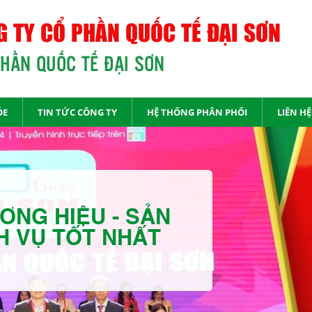
 TY CỔ PHẦN QUỐC TẾ ĐẠI SƠN
PHẦN QUỐC TẾ ĐẠI SƠN
ỎE
TIN TỨC CÔNG TY
HỆ THỐNG PHÂN PHỐI
LIÊN HỆ
ƠNG HIỆU - SẢN
H VỤ TỐT NHẤT