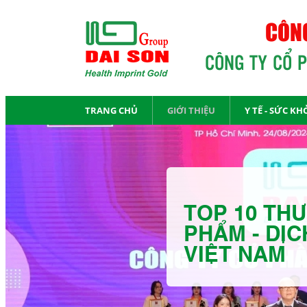
CÔNG
CÔNG TY CỔ 
TRANG CHỦ
GIỚI THIỆU
Y TẾ - SỨC KH
TOP 10 THƯ
PHẨM - DỊC
VIỆT NAM