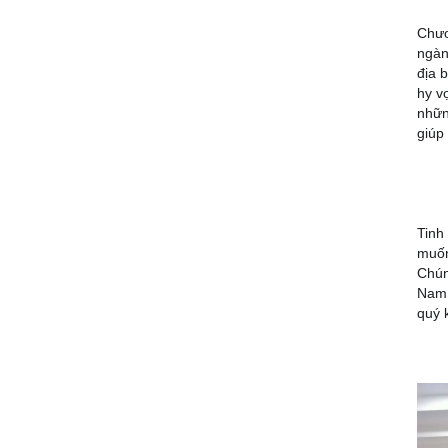
05/08/2020
Chươ
Họp mặt đầu năm 2017 tại Đà
ngàn
Nẵng
địa 
05/08/2020
hy v
nhữn
Suối Voi - Lăng Cô Team
giúp
Building 2017
05/08/2020
CHƯƠNG TRÌNH KỶ NIỆM 10
NĂM THÀNH LẬP
Tinh
muốn
05/08/2020
Chún
Nam 
HỘI NGHỊ TRI ÂN KHÁCH HÀNG
quý 
- VĨNH LONG 2017
05/08/2020
TỔNG KẾT HOẠT ĐỘNG KINH
DOANH NĂM 2017 & CHIẾN
LƯỢC PHÁT TRIỂN NĂM 2018
05/08/2020