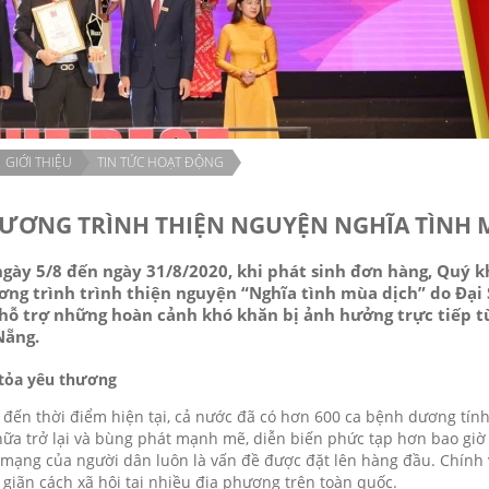
GIỚI THIỆU
TIN TỨC HOẠT ĐỘNG
ƯƠNG TRÌNH THIỆN NGUYỆN NGHĨA TÌNH M
ngày 5/8 đến ngày 31/8/2020, khi phát sinh đơn hàng, Quý 
ơng trình trình thiện nguyện “Nghĩa tình mùa dịch” do Đạ
 hỗ trợ những hoàn cảnh khó khăn bị ảnh hưởng trực tiếp t
Nẵng.
tỏa yêu thương
 đến thời điểm hiện tại, cả nước đã có hơn 600 ca bệnh dương tính
nữa trở lại và bùng phát mạnh mẽ, diễn biến phức tạp hơn bao giờ 
 mạng của người dân luôn là vấn đề được đặt lên hàng đầu. Chính 
à giãn cách xã hội tại nhiều địa phương trên toàn quốc.