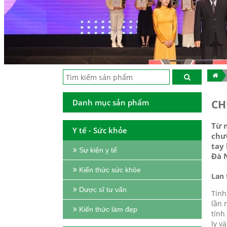
Danh mục sản phẩm
CH
Từ 
Y tế - Sức khỏe
chư
tay
Sự kiện y tế
Đà 
Kiến thức sức khỏe
Lan 
Dược sĩ tư vấn
Tính
lần 
Kiến thức làm đẹp
tính
ly v