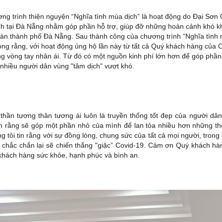
ng trình thiện nguyện “Nghĩa tình mùa dịch” là hoạt động do Đại Sơn 
h tại Đà Nẵng nhằm góp phần hỗ trợ, giúp đỡ những hoàn cảnh khó khăn
bàn thành phố Đà Nẵng. Sau thành công của chương trình “Nghĩa tình 
ọng rằng, với hoạt động ủng hộ lần này từ tất cả Quý khách hàng của C
g vòng tay nhân ái. Từ đó có một nguồn kinh phí lớn hơn để góp phần b
 nhiều người dân vùng "tâm dịch" vượt khó.
 thần tương thân tương ái luôn là truyền thống tốt đẹp của người d
 rằng sẽ góp một phần nhỏ của mình để lan tỏa nhiều hơn những thông
g tôi tin rằng với sự đồng lòng, chung sức của tất cả mọi người, trong đạ
chắc chắn lại sẽ chiến thắng "giặc” Covid-19. Cảm ơn Quý khách hà
khách hàng sức khỏe, hạnh phúc và bình an.