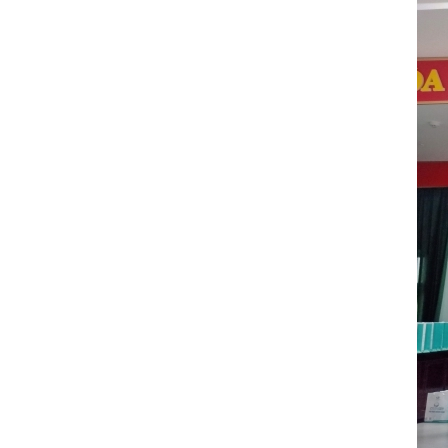
VINH DANH NHÂN VIÊN XUẤT
SẮC (THÁNG 12.2017)
05/08/2020
HAPPY WEEKEND - Làm hết sức,
chơi hết mình
05/08/2020
NƠI TÌNH YÊU BẮT ĐẦU!
05/08/2020
Đồng hành cùng team building
2018
05/08/2020
ONE TEAM - ONE DREAM chặng
1: Ngày hội lớn của những chiến
binh GPS
05/08/2020
Đại Sơn Vĩnh Long: Kết hợp
cùng Nhà thuốc mang Trung