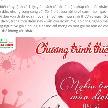
biết rằng lệnh cách ly, giãn cách xã hội là biện pháp tốt nhất nh
 dân, nhưng song song với đó là biết bao nỗi lo về cơm – áo – gạo –
i dân vốn dĩ đã quá nhọc nhằn với việc mưu sinh thường ngày.
Gi
 dịch”, trong thời điểm này – vẫn còn đó những lao động nghèo mấ
g người vô gia cư cùng giấc mơ chỉ mong có một gói mì tôm để cầm
 khổ không tên khác...