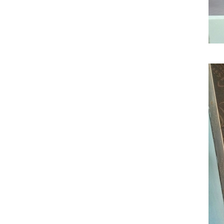
thu về cho các em nhỏ vùng sâu
05/08/2020
ONE TEAM - ONE DREAM chặng
2: Nơi tình đồng đội thăng hoa
05/08/2020
VINH DANH NHÂN VIÊN XUẤT
SẮC QUÝ III - 2018
05/08/2020
Cuộc thi ảnh NỤ CƯỜI GPS - gắn
kết yêu thương
05/08/2020
20/10 cùng GPS Group - Phụ nữ
là để yêu thương
05/08/2020
Đồng hành cùng chương trình
Nụ cười GPS - Gắn kết yêu
thương