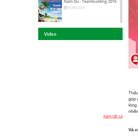
Nam Du - Teambuilding 2016
05/08/2020
Hội nghị tri ân khách hàng - Tiền
Giang 2016
Video
05/08/2020
DAISON GROUP Quảng Ngãi -
Hội nghị tri ân khách hàng 2016
05/08/2020
DAISON GROUP - ĐẠT GIẢI
THƯỞNG
05/08/2020
Thấu
góp 
TOP 10 - DOANH NGHIỆP ĐẢM
lòng
BẢO CHẤT LƯỢNG 2017
nhiề
05/08/2020
Xem tất cả
Họp mặt đầu năm 2017 tại TP.
Và n
Hồ Chí Minh