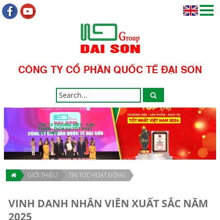
CÔNG TY CỔ PHẦN QUỐC TẾ ĐẠI SƠN
TOP 10 THƯƠNG HIỆU - SẢN
PHẨM - DỊCH VỤ TỐT NHẤT
VIỆT NAM
GIỚI THIỆU
TIN TỨC HOẠT ĐỘNG
VINH DANH NHÂN VIÊN XUẤT SẮC NĂM
2025