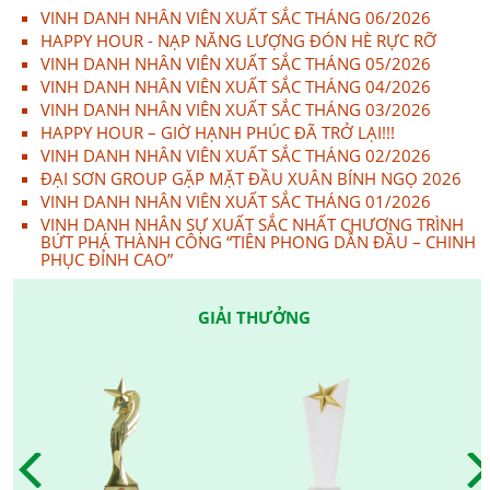
VINH DANH NHÂN VIÊN XUẤT SẮC THÁNG 06/2026
HAPPY HOUR - NẠP NĂNG LƯỢNG ĐÓN HÈ RỰC RỠ
VINH DANH NHÂN VIÊN XUẤT SẮC THÁNG 05/2026
VINH DANH NHÂN VIÊN XUẤT SẮC THÁNG 04/2026
VINH DANH NHÂN VIÊN XUẤT SẮC THÁNG 03/2026
HAPPY HOUR – GIỜ HẠNH PHÚC ĐÃ TRỞ LẠI!!!
VINH DANH NHÂN VIÊN XUẤT SẮC THÁNG 02/2026
ĐẠI SƠN GROUP GẶP MẶT ĐẦU XUÂN BÍNH NGỌ 2026
VINH DANH NHÂN VIÊN XUẤT SẮC THÁNG 01/2026
VINH DANH NHÂN SỰ XUẤT SẮC NHẤT CHƯƠNG TRÌNH
BỨT PHÁ THÀNH CÔNG “TIÊN PHONG DẪN ĐẦU – CHINH
PHỤC ĐỈNH CAO”
GIẢI THƯỞNG