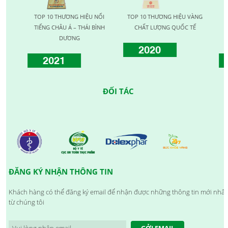
TOP 10 THƯƠNG HIỆU NỔI
TOP 10 THƯƠNG HIỆU VÀNG
TOP
TIẾNG CHÂU Á – THÁI BÌNH
CHẤT LƯỢNG QUỐC TẾ
LƯỢN
DƯƠNG
2020
2021
ĐỐI TÁC
ĐĂNG KÝ NHẬN THÔNG TIN
Khách hàng có thể đăng ký email để nhận được những thông tin mới nhất
từ chúng tôi
GỞI EMAIL