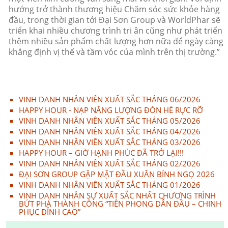
hướng trở thành thương hiệu Chăm sóc sức khỏe hàng
đầu, trong thời gian tới Đại Sơn Group và WorldPhar sẽ
triển khai nhiều chương trình tri ân cũng như phát triển
thêm nhiều sản phẩm chất lượng hơn nữa để ngày càng
khẳng định vị thế và tầm vóc của mình trên thị trường.”
VINH DANH NHÂN VIÊN XUẤT SẮC THÁNG 06/2026
HAPPY HOUR - NẠP NĂNG LƯỢNG ĐÓN HÈ RỰC RỠ
VINH DANH NHÂN VIÊN XUẤT SẮC THÁNG 05/2026
VINH DANH NHÂN VIÊN XUẤT SẮC THÁNG 04/2026
VINH DANH NHÂN VIÊN XUẤT SẮC THÁNG 03/2026
HAPPY HOUR – GIỜ HẠNH PHÚC ĐÃ TRỞ LẠI!!!
VINH DANH NHÂN VIÊN XUẤT SẮC THÁNG 02/2026
ĐẠI SƠN GROUP GẶP MẶT ĐẦU XUÂN BÍNH NGỌ 2026
VINH DANH NHÂN VIÊN XUẤT SẮC THÁNG 01/2026
VINH DANH NHÂN SỰ XUẤT SẮC NHẤT CHƯƠNG TRÌNH
BỨT PHÁ THÀNH CÔNG “TIÊN PHONG DẪN ĐẦU – CHINH
PHỤC ĐỈNH CAO”