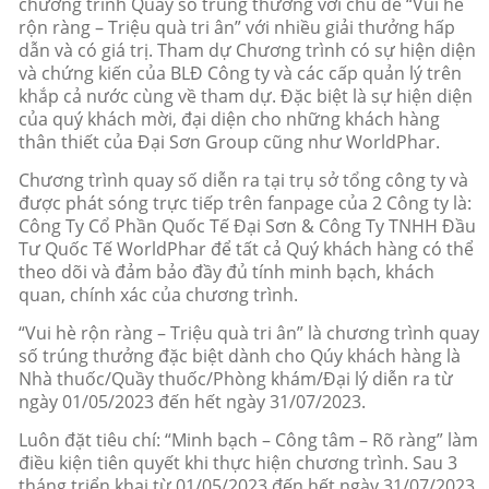
chương trình Quay số trúng thưởng với chủ đề “Vui hè
rộn ràng – Triệu quà tri ân” với nhiều giải thưởng hấp
dẫn và có giá trị. Tham dự Chương trình có sự hiện diện
và chứng kiến của BLĐ Công ty và các cấp quản lý trên
khắp cả nước cùng về tham dự. Đặc biệt là sự hiện diện
của quý khách mời, đại diện cho những khách hàng
thân thiết của Đại Sơn Group cũng như WorldPhar.
Chương trình quay số diễn ra tại trụ sở tổng công ty và
được phát sóng trực tiếp trên fanpage của 2 Công ty là:
Công Ty Cổ Phần Quốc Tế Đại Sơn & Công Ty TNHH Đầu
Tư Quốc Tế WorldPhar để tất cả Quý khách hàng có thể
theo dõi và đảm bảo đầy đủ tính minh bạch, khách
quan, chính xác của chương trình.
“Vui hè rộn ràng – Triệu quà tri ân” là chương trình quay
số trúng thưởng đặc biệt dành cho Qúy khách hàng là
Nhà thuốc/Quầy thuốc/Phòng khám/Đại lý diễn ra từ
ngày 01/05/2023 đến hết ngày 31/07/2023.
Luôn đặt tiêu chí: “Minh bạch – Công tâm – Rõ ràng” làm
điều kiện tiên quyết khi thực hiện chương trình. Sau 3
tháng triển khai từ 01/05/2023 đến hết ngày 31/07/2023,