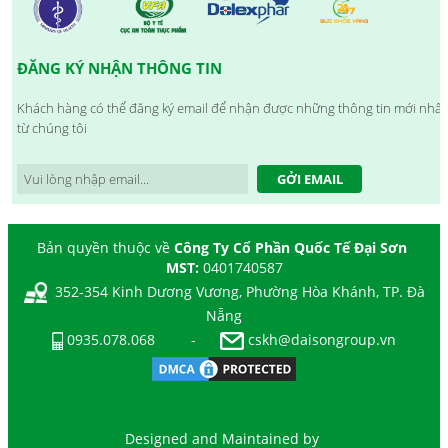
ĐĂNG KÝ NHẬN THÔNG TIN
Khách hàng có thể đăng ký email để nhận được những thông tin mới nhất
từ chúng tôi
GỞI EMAIL
Bản quyền thuộc về
Công Ty Cổ Phần Quốc Tế Đại Sơn
MST:
0401740587
352-354 Kinh Dương Vương, Phường Hòa Khánh, TP. Đà
Nẵng
0935.078.068
-
cskh@daisongroup.vn
Designed and Maintained by