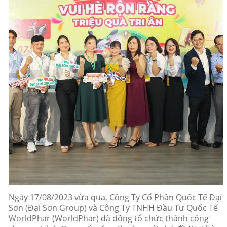
Ngày 17/08/2023 vừa qua, Công Ty Cổ Phần Quốc Tế Đại
Sơn (Đại Sơn Group) và Công Ty TNHH Đầu Tư Quốc Tế
WorldPhar (WorldPhar) đã đồng tổ chức thành công