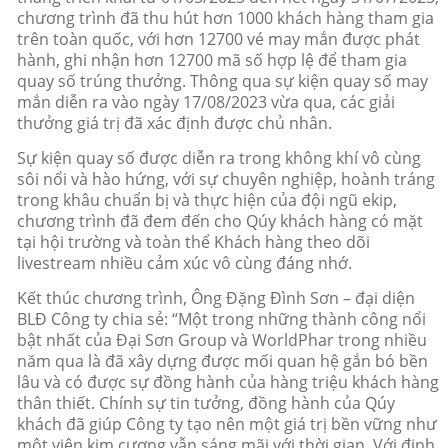
chương trình đã thu hút hơn 1000 khách hàng tham gia
trên toàn quốc, với hơn 12700 vé may mắn được phát
hành, ghi nhận hơn 12700 mã số hợp lệ để tham gia
quay số trúng thưởng. Thông qua sự kiện quay số may
mắn diễn ra vào ngày 17/08/2023 vừa qua, các giải
thưởng giá trị đã xác định được chủ nhân.
Sự kiện quay số được diễn ra trong không khí vô cùng
sôi nổi và hào hứng, với sự chuyên nghiệp, hoành tráng
trong khâu chuẩn bị và thực hiện của đội ngũ ekip,
chương trình đã đem đến cho Qúy khách hàng có mặt
tại hội trường và toàn thể Khách hàng theo dõi
livestream nhiều cảm xúc vô cùng đáng nhớ.
Kết thúc chương trình, Ông Đặng Đình Sơn – đại diện
BLĐ Công ty chia sẻ: “Một trong những thành công nổi
bật nhất của Đại Sơn Group và WorldPhar trong nhiều
năm qua là đã xây dựng được mối quan hệ gắn bó bền
lâu và có được sự đồng hành của hàng triệu khách hàng
thân thiết. Chính sự tin tưởng, đồng hành của Qúy
khách đã giúp Công ty tạo nên một giá trị bền vững như
một viên kim cương vẫn sáng mãi với thời gian. Với định