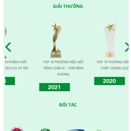
GIẢI THƯỞNG
ẨM CHẤT
TOP 10 THƯƠNG HIỆU NỔI
TOP 10 THƯƠNG HIỆU VÀNG
Ụ UY TÍN
TIẾNG CHÂU Á – THÁI BÌNH
CHẤT LƯỢNG QUỐC TẾ
DƯƠNG
2020
2021
ĐỐI TÁC