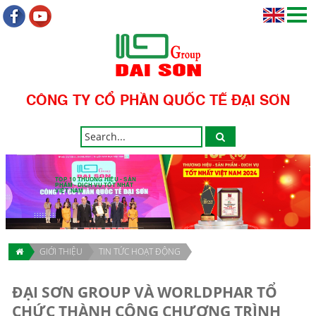
CÔNG TY CỔ PHẦN QUỐC TẾ ĐẠI SƠN
TOP 10 THƯƠNG HIỆU - SẢN
PHẨM - DỊCH VỤ TỐT NHẤT
VIỆT NAM
GIỚI THIỆU
TIN TỨC HOẠT ĐỘNG
ĐẠI SƠN GROUP VÀ WORLDPHAR TỔ
CHỨC THÀNH CÔNG CHƯƠNG TRÌNH