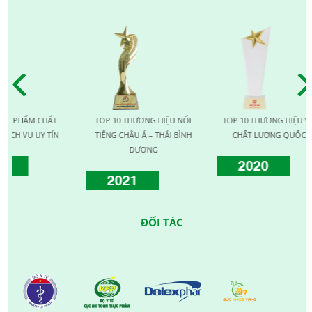
ẨM CHẤT
TOP 10 THƯƠNG HIỆU NỔI
TOP 10 THƯƠNG HIỆU VÀNG
Ụ UY TÍN
TIẾNG CHÂU Á – THÁI BÌNH
CHẤT LƯỢNG QUỐC TẾ
DƯƠNG
2020
2021
ĐỐI TÁC