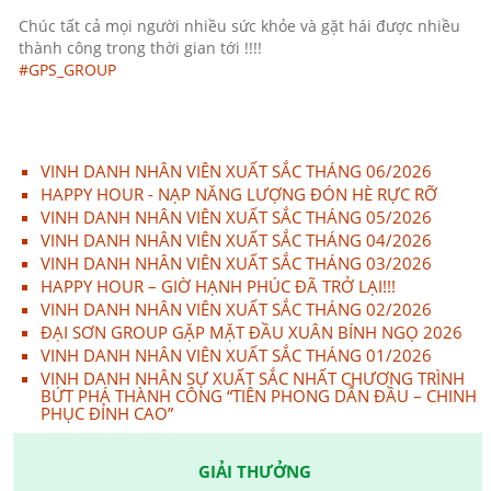
Chúc tất cả mọi người nhiều sức khỏe và gặt hái được nhiều
thành công trong thời gian tới !!!!
#GPS_GROUP
VINH DANH NHÂN VIÊN XUẤT SẮC THÁNG 06/2026
HAPPY HOUR - NẠP NĂNG LƯỢNG ĐÓN HÈ RỰC RỠ
VINH DANH NHÂN VIÊN XUẤT SẮC THÁNG 05/2026
VINH DANH NHÂN VIÊN XUẤT SẮC THÁNG 04/2026
VINH DANH NHÂN VIÊN XUẤT SẮC THÁNG 03/2026
HAPPY HOUR – GIỜ HẠNH PHÚC ĐÃ TRỞ LẠI!!!
VINH DANH NHÂN VIÊN XUẤT SẮC THÁNG 02/2026
ĐẠI SƠN GROUP GẶP MẶT ĐẦU XUÂN BÍNH NGỌ 2026
VINH DANH NHÂN VIÊN XUẤT SẮC THÁNG 01/2026
VINH DANH NHÂN SỰ XUẤT SẮC NHẤT CHƯƠNG TRÌNH
BỨT PHÁ THÀNH CÔNG “TIÊN PHONG DẪN ĐẦU – CHINH
PHỤC ĐỈNH CAO”
GIẢI THƯỞNG