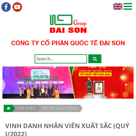
CÔNG TY CỔ PHẦN QUỐC TẾ ĐẠI SƠN
TOP 10 THƯƠNG HIỆU - SẢN
PHẨM - DỊCH VỤ TỐT NHẤT
VIỆT NAM
GIỚI THIỆU
TIN TỨC HOẠT ĐỘNG
VINH DANH NHÂN VIÊN XUẤT SẮC (QUÝ
I/2022)