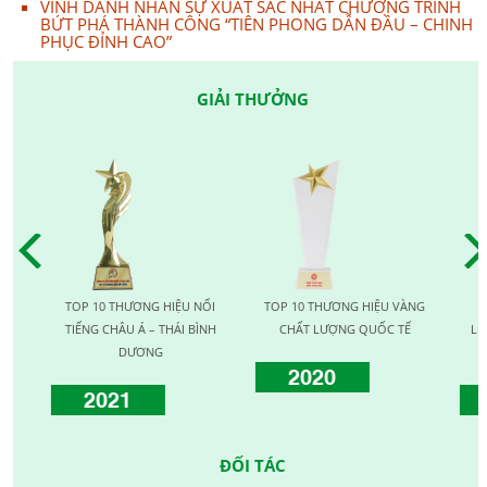
VINH DANH NHÂN SỰ XUẤT SẮC NHẤT CHƯƠNG TRÌNH
BỨT PHÁ THÀNH CÔNG “TIÊN PHONG DẪN ĐẦU – CHINH
PHỤC ĐỈNH CAO”
GIẢI THƯỞNG
TOP 10 THƯƠNG HIỆU NỔI
TOP 10 THƯƠNG HIỆU VÀNG
TOP 
TIẾNG CHÂU Á – THÁI BÌNH
CHẤT LƯỢNG QUỐC TẾ
LƯỢNG
DƯƠNG
2020
2021
2
ĐỐI TÁC