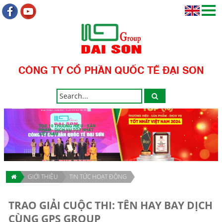
CÔNG TY CỔ PHẦN QUỐC TẾ ĐẠI SƠN
TOP 10 THƯƠNG HIỆU - SẢN
PHẨM - DỊCH VỤ TỐT NHẤT
VIỆT NAM
GIỚI THIỆU
TIN TỨC HOẠT ĐỘNG
TRAO GIẢI CUỘC THI: TÊN HAY BAY DỊCH
CÙNG GPS GROUP