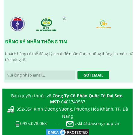
ĐĂNG KÝ NHẬN THÔNG TIN
Khách hàng có thể đăng ký email để nhận được những thông tin mới nhất
từ chúng tôi
GỞI EMAIL
Bản quyền thuộc về
Công Ty Cổ Phần Quốc Tế Đại Sơn
MST:
0401740587
352-354 Kinh Dương Vương, Phường Hòa Khánh, TP. Đà
Nẵng
0935.078.068
-
cskh@daisongroup.vn