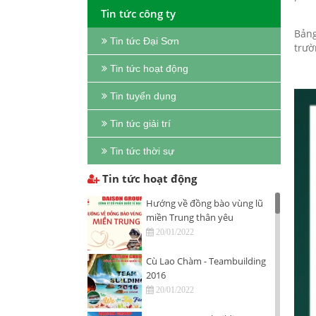
Tin tức công ty
Bảng
Tin tức Đại Sơn
trườ
Tin tức hoạt động
Tin tuyển dụng
Tin tức giải trí
Tin tức thời sự
Tin tức hoạt động
Hướng về đồng bào vùng lũ
miền Trung thân yêu
20/01/2022
Cù Lao Chàm - Teambuilding
2016
20/01/2022