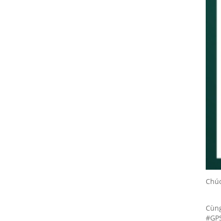
20/01/2022
Họp mặt đầu năm 2017 tại Đà
Nẵng
20/01/2022
Suối Voi - Lăng Cô Team
Building 2017
20/01/2022
CHƯƠNG TRÌNH KỶ NIỆM 10
NĂM THÀNH LẬP
20/01/2022
HỘI NGHỊ TRI ÂN KHÁCH HÀNG
- VĨNH LONG 2017
20/01/2022
Chúc
TỔNG KẾT HOẠT ĐỘNG KINH
DOANH NĂM 2017 & CHIẾN
LƯỢC PHÁT TRIỂN NĂM 2018
Cùng
20/01/2022
#GP