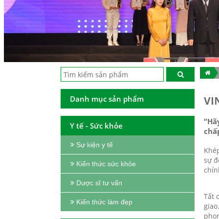
Danh mục sản phẩm
VI
“Hãy
Y tế - Sức khỏe
chấ
Sự kiện y tế
Khép
sự đ
Kiến thức sức khỏe
chín
Dược sĩ tư vấn
Tất 
Kiến thức làm đẹp
giao
phon