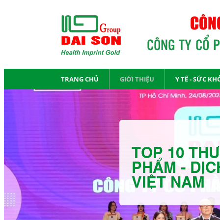
CÔNG
CÔNG TY CỔ 
TRANG CHỦ
GIỚI THIỆU
Y TẾ - SỨC KH
TOP 10 THƯ
PHẨM - DỊC
VIỆT NAM