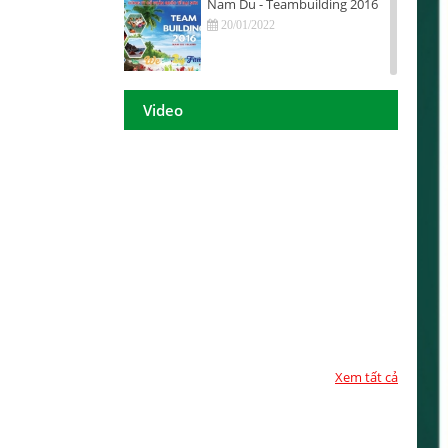
Nam Du - Teambuilding 2016
20/01/2022
Hội nghị tri ân khách hàng - Tiền
Giang 2016
Video
20/01/2022
DAISON GROUP Quảng Ngãi -
Hội nghị tri ân khách hàng 2016
20/01/2022
DAISON GROUP - ĐẠT GIẢI
THƯỞNG
20/01/2022
TOP 10 - DOANH NGHIỆP ĐẢM
BẢO CHẤT LƯỢNG 2017
20/01/2022
Xem tất cả
Họp mặt đầu năm 2017 tại TP.
Hồ Chí Minh