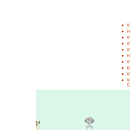
VINH DANH NHÂN VIÊN XUẤT
SẮC (THÁNG 12.2017)
20/01/2022
V
HAPPY WEEKEND - Làm hết sức,
H
chơi hết mình
V
20/01/2022
V
V
NƠI TÌNH YÊU BẮT ĐẦU!
H
20/01/2022
V
Đ
V
Đồng hành cùng team building
V
2018
C
20/01/2022
ONE TEAM - ONE DREAM chặng
1: Ngày hội lớn của những chiến
binh GPS
20/01/2022
Đại Sơn Vĩnh Long: Kết hợp
cùng Nhà thuốc mang Trung