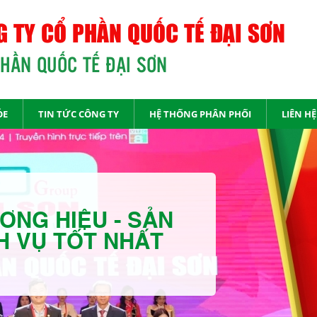
 TY CỔ PHẦN QUỐC TẾ ĐẠI SƠN
PHẦN QUỐC TẾ ĐẠI SƠN
ỎE
TIN TỨC CÔNG TY
HỆ THỐNG PHÂN PHỐI
LIÊN HỆ
ƠNG HIỆU - SẢN
H VỤ TỐT NHẤT