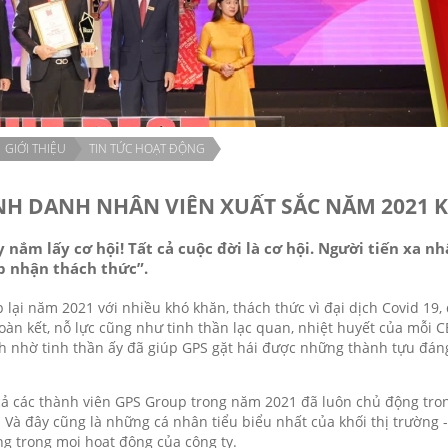
GIỚI THIỆU
TIN TỨC HOẠT ĐỘNG
NH DANH NHÂN VIÊN XUẤT SẮC NĂM 2021 
 nắm lấy cơ hội! Tất cả cuộc đời là cơ hội. Người tiến xa 
p nhận thách thức”.
 lại năm 2021 với nhiều khó khăn, thách thức vì đại dịch Covid 19,
oàn kết, nỗ lực cũng như tinh thần lạc quan, nhiệt huyết của mỗi C
h nhờ tinh thần ấy đã giúp GPS gặt hái được những thành tựu đán
cả các thành viên GPS Group trong năm 2021 đã luôn chủ động tro
. Và đây cũng là những cá nhân tiểu biểu nhất của khối thị trường
g trong mọi hoạt động của công ty.