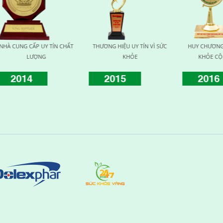
 CHẤT
THƯƠNG HIỆU UY TÍN VÌ SỨC
HUY CHƯƠNG VÀNG VÌ SỨC
KHỎE
KHỎE CỘNG ĐỒNG
2015
2016