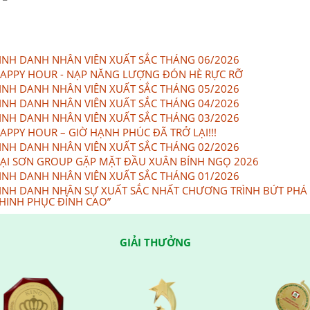
INH DANH NHÂN VIÊN XUẤT SẮC THÁNG 06/2026
APPY HOUR - NẠP NĂNG LƯỢNG ĐÓN HÈ RỰC RỠ
INH DANH NHÂN VIÊN XUẤT SẮC THÁNG 05/2026
INH DANH NHÂN VIÊN XUẤT SẮC THÁNG 04/2026
INH DANH NHÂN VIÊN XUẤT SẮC THÁNG 03/2026
APPY HOUR – GIỜ HẠNH PHÚC ĐÃ TRỞ LẠI!!!
INH DANH NHÂN VIÊN XUẤT SẮC THÁNG 02/2026
ẠI SƠN GROUP GẶP MẶT ĐẦU XUÂN BÍNH NGỌ 2026
INH DANH NHÂN VIÊN XUẤT SẮC THÁNG 01/2026
INH DANH NHÂN SỰ XUẤT SẮC NHẤT CHƯƠNG TRÌNH BỨT PHÁ
HINH PHỤC ĐỈNH CAO”
GIẢI THƯỞNG