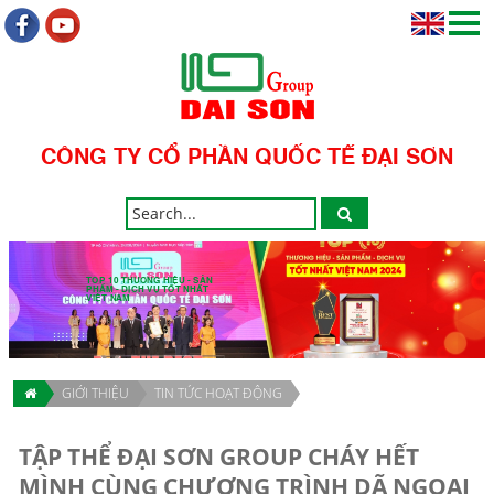
CÔNG TY CỔ PHẦN QUỐC TẾ ĐẠI SƠN
TOP 10 THƯƠNG HIỆU - SẢN
PHẨM - DỊCH VỤ TỐT NHẤT
VIỆT NAM
GIỚI THIỆU
TIN TỨC HOẠT ĐỘNG
TẬP THỂ ĐẠI SƠN GROUP CHÁY HẾT
MÌNH CÙNG CHƯƠNG TRÌNH DÃ NGOẠI