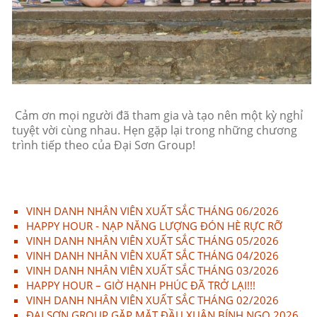
Cảm ơn mọi người đã tham gia và tạo nên một kỳ nghỉ
tuyệt vời cùng nhau. Hẹn gặp lại trong những chương
trình tiếp theo của Đại Sơn Group!
VINH DANH NHÂN VIÊN XUẤT SẮC THÁNG 06/2026
HAPPY HOUR - NẠP NĂNG LƯỢNG ĐÓN HÈ RỰC RỠ
VINH DANH NHÂN VIÊN XUẤT SẮC THÁNG 05/2026
VINH DANH NHÂN VIÊN XUẤT SẮC THÁNG 04/2026
VINH DANH NHÂN VIÊN XUẤT SẮC THÁNG 03/2026
HAPPY HOUR – GIỜ HẠNH PHÚC ĐÃ TRỞ LẠI!!!
VINH DANH NHÂN VIÊN XUẤT SẮC THÁNG 02/2026
ĐẠI SƠN GROUP GẶP MẶT ĐẦU XUÂN BÍNH NGỌ 2026