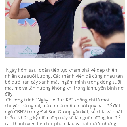
Ngày hôm sau, đoàn tiếp tục khám phá vẻ đẹp thiên
nhiên của suối Lương. Các thành viên đã cùng nhau tản
bộ dưới tán cây xanh mát, ngâm mình trong dòng suối
mát mẻ và tận hưởng không khí trong lành, yên bình nơi
đây.
Chương trình “Ngày Hè Rực Rỡ” không chỉ là một
chuyến dã ngoại, mà còn là một cơ hội quý báu để đội
ngũ CBNV trong Đại Sơn Group gắn kết, sẻ chia và phát
triển. Những kỷ niệm đẹp này sẽ là nguồn động lực để
các thành viên tiếp tục phấn đấu và đạt được những