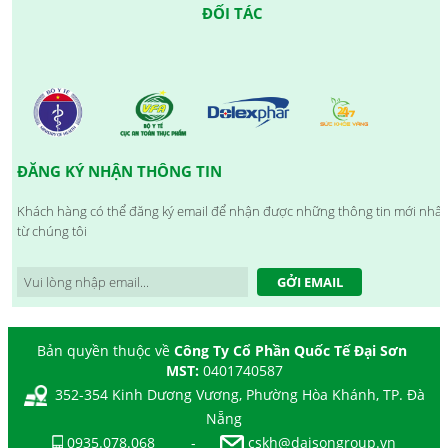
ĐỐI TÁC
ĐĂNG KÝ NHẬN THÔNG TIN
Khách hàng có thể đăng ký email để nhận được những thông tin mới nhất
từ chúng tôi
GỞI EMAIL
Bản quyền thuộc về
Công Ty Cổ Phần Quốc Tế Đại Sơn
MST:
0401740587
352-354 Kinh Dương Vương, Phường Hòa Khánh, TP. Đà
Nẵng
0935.078.068
-
cskh@daisongroup.vn