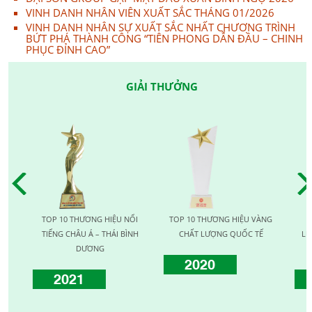
VINH DANH NHÂN VIÊN XUẤT SẮC THÁNG 01/2026
VINH DANH NHÂN SỰ XUẤT SẮC NHẤT CHƯƠNG TRÌNH
BỨT PHÁ THÀNH CÔNG “TIÊN PHONG DẪN ĐẦU – CHINH
PHỤC ĐỈNH CAO”
GIẢI THƯỞNG
TOP 10 THƯƠNG HIỆU NỔI
TOP 10 THƯƠNG HIỆU VÀNG
TOP 1
TIẾNG CHÂU Á – THÁI BÌNH
CHẤT LƯỢNG QUỐC TẾ
LƯỢNG 
DƯƠNG
2020
2021
20