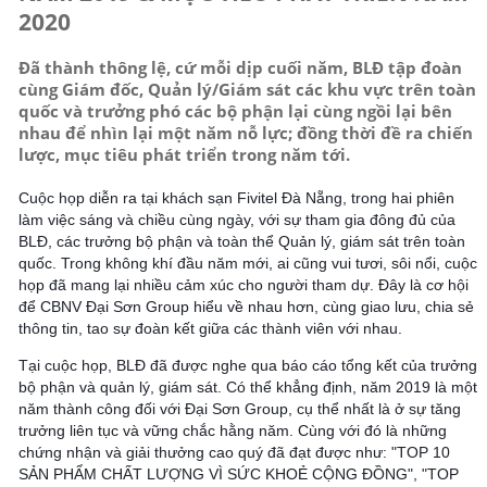
2020
Đã thành thông lệ, cứ mỗi dịp cuối năm, BLĐ tập đoàn
cùng Giám đốc, Quản lý/Giám sát các khu vực trên toàn
quốc và trưởng phó các bộ phận lại cùng ngồi lại bên
nhau để nhìn lại một năm nỗ lực; đồng thời đề ra chiến
lược, mục tiêu phát triển trong năm tới.
Cuộc họp diễn ra tại khách sạn Fivitel Đà Nẵng, trong hai phiên
làm việc sáng và chiều cùng ngày, với sự tham gia đông đủ của
BLĐ, các trưởng bộ phận và toàn thể Quản lý, giám sát trên toàn
quốc. Trong không khí đầu năm mới, ai cũng vui tươi, sôi nổi, cuộc
họp đã mang lại nhiều cảm xúc cho người tham dự. Đây là cơ hội
để CBNV Đại Sơn Group hiểu về nhau hơn, cùng giao lưu, chia sẻ
thông tin, tao sự đoàn kết giữa các thành viên với nhau.
Tại cuộc họp, BLĐ đã được nghe qua báo cáo tổng kết của trưởng
bộ phận và quản lý, giám sát. Có thể khẳng định, năm 2019 là một
năm thành công đối với Đại Sơn Group, cụ thể nhất là ở sự tăng
trưởng liên tục và vững chắc hằng năm. Cùng với đó là những
chứng nhận và giải thưởng cao quý đã đạt được như: "TOP 10
SẢN PHẨM CHẤT LƯỢNG VÌ SỨC KHOẺ CỘNG ĐỒNG", "TOP