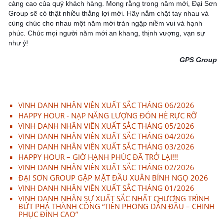
càng cao của quý khách hàng. Mong rằng trong năm mới, Đại Sơn
Group sẽ có thật nhiều thắng lợi mới. Hãy nắm chặt tay nhau và
cùng chúc cho nhau một năm mới tràn ngập niềm vui và hạnh
phúc. Chúc mọi người năm mới an khang, thịnh vượng, vạn sự
như ý!
GPS Group
VINH DANH NHÂN VIÊN XUẤT SẮC THÁNG 06/2026
HAPPY HOUR - NẠP NĂNG LƯỢNG ĐÓN HÈ RỰC RỠ
VINH DANH NHÂN VIÊN XUẤT SẮC THÁNG 05/2026
VINH DANH NHÂN VIÊN XUẤT SẮC THÁNG 04/2026
VINH DANH NHÂN VIÊN XUẤT SẮC THÁNG 03/2026
HAPPY HOUR – GIỜ HẠNH PHÚC ĐÃ TRỞ LẠI!!!
VINH DANH NHÂN VIÊN XUẤT SẮC THÁNG 02/2026
ĐẠI SƠN GROUP GẶP MẶT ĐẦU XUÂN BÍNH NGỌ 2026
VINH DANH NHÂN VIÊN XUẤT SẮC THÁNG 01/2026
VINH DANH NHÂN SỰ XUẤT SẮC NHẤT CHƯƠNG TRÌNH
BỨT PHÁ THÀNH CÔNG “TIÊN PHONG DẪN ĐẦU – CHINH
PHỤC ĐỈNH CAO”