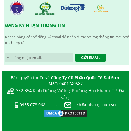
ĐĂNG KÝ NHẬN THÔNG TIN
Khách hàng có thể đăng ký email để nhận được những thông tin mới nhất
từ chúng tôi
GỞI EMAIL
Bản quyền thuộc về
Công Ty Cổ Phần Quốc Tế Đại Sơn
MST:
0401740587
352-354 Kinh Dương Vương, Phường Hòa Khánh, TP. Đà
Nẵng
0935.078.068
-
cskh@daisongroup.vn