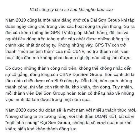
BLĐ công ty chia sẻ sau khi nghe báo cáo
Năm 2019 cũng là một năm đáng nhớ của Đại Sơn Group khi tập
đoàn ngày càng chú trọng vào các hoạt động truyền thông. Sự ra
đời của kênh thông tin GPS TV đã giúp khách hàng, đối tác và
người tiêu dùng trên toàn quốc cập nhật được những thông tin
chính xác nhất từ công ty. Không những vậy, GPS TV còn trở
thành "món ăn tinh thần" của mỗi CBNV, nó trở thành nét "văn
hóa" độc đáo mà không phải doanh nghiệp nào cũng làm được.
Có được những thành công nói trên, không thể không nhắc đến
sự cố gắng, đồng lòng của CBNV Đại Sơn Group. Bên cạnh đó là
tầm nhìn chiến lược của BLĐ công ty. Dẫu biết, bên cạnh những
thành công, thì vẫn còn rất nhiều khó khăn, tồn đọng. Tuy nhiên,
mỗi thành viên Đại Sơn Group hoàn toàn có thể tự hào về những
việc mình đã làm được trong một năm qua.
Năm 2020 được dự đoán sẽ là một năm với nhiều thách thức mới.
Nhưng chúng ta tin tưởng rằng, với tinh thần ĐOÀN KẾT, tất cả vì
"ngôi nhà chung" Đại Sơn Group, chúng ta sẽ vượt qua mọi khó
khăn; biến khó khăn thành động lực.