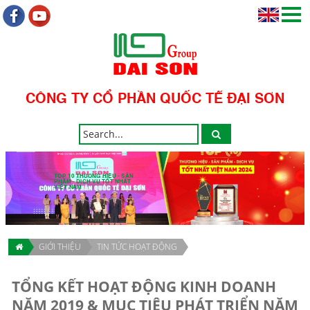
CÔNG TY CỔ PHẦN QUỐC TẾ ĐẠI SƠN
TOP 10 THƯƠNG HIỆU - SẢN
PHẨM - DỊCH VỤ TỐT NHẤT
VIỆT NAM
GIỚI THIỆU
TIN TỨC HOẠT ĐỘNG
TỔNG KẾT HOẠT ĐỘNG KINH DOANH
NĂM 2019 & MỤC TIÊU PHÁT TRIỂN NĂM