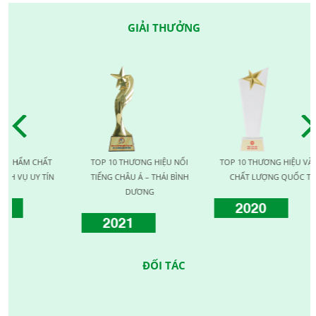
GIẢI THƯỞNG
HẤT
TOP 10 THƯƠNG HIỆU NỔI
TOP 10 THƯƠNG HIỆU VÀNG
TÍN
TIẾNG CHÂU Á – THÁI BÌNH
CHẤT LƯỢNG QUỐC TẾ
DƯƠNG
2020
2021
ĐỐI TÁC