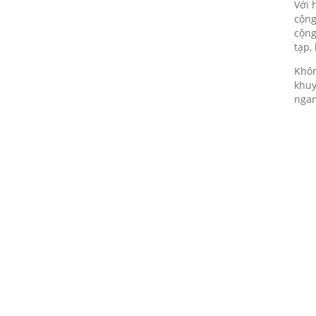
Với 
thu về cho các em nhỏ vùng sâu
cộng
07/08/2020
cộng
ONE TEAM - ONE DREAM chặng
tạp,
2: Nơi tình đồng đội thăng hoa
Khôn
07/08/2020
khuy
ngan
VINH DANH NHÂN VIÊN XUẤT
SẮC QUÝ III - 2018
07/08/2020
Cuộc thi ảnh NỤ CƯỜI GPS - gắn
kết yêu thương
07/08/2020
20/10 cùng GPS Group - Phụ nữ
là để yêu thương
07/08/2020
Đồng hành cùng chương trình
Nụ cười GPS - Gắn kết yêu
thương