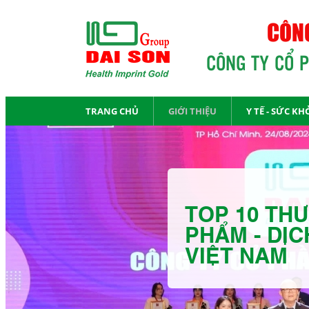
CÔNG
CÔNG TY CỔ 
TRANG CHỦ
GIỚI THIỆU
Y TẾ - SỨC KH
TOP 10 THƯ
PHẨM - DỊC
VIỆT NAM