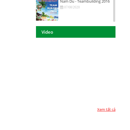
Nam Du - Teambuilding 2016
07/08/2020
Hội nghị tri ân khách hàng - Tiền
Giang 2016
Video
07/08/2020
DAISON GROUP Quảng Ngãi -
Hội nghị tri ân khách hàng 2016
07/08/2020
DAISON GROUP - ĐẠT GIẢI
THƯỞNG
07/08/2020
TOP 10 - DOANH NGHIỆP ĐẢM
BẢO CHẤT LƯỢNG 2017
07/08/2020
Xem tất cả
Họp mặt đầu năm 2017 tại TP.
Hồ Chí Minh