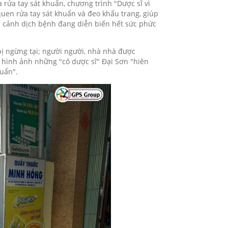
 rửa tay sát khuẩn, chương trình "Dược sĩ vì
uen rửa tay sát khuẩn và đeo khẩu trang, giúp
ối cảnh dịch bệnh đang diễn biến hết sức phức
ị ngừng tại; người người, nhà nhà được
p hình ảnh những "cô dược sĩ" Đại Sơn "hiên
huẩn".