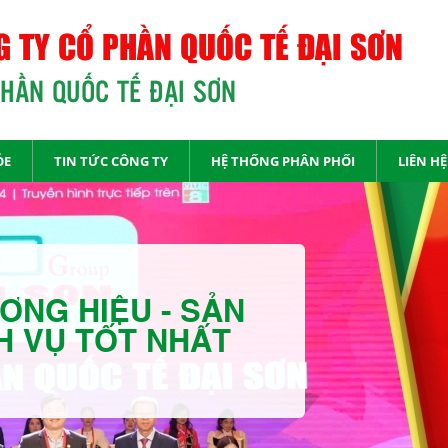
 TY CỔ PHẦN QUỐC TẾ ĐẠI SƠN
PHẦN QUỐC TẾ ĐẠI SƠN
ỎE
TIN TỨC CÔNG TY
HỆ THỐNG PHÂN PHỐI
LIÊN HỆ
ƠNG HIỆU - SẢN
H VỤ TỐT NHẤT