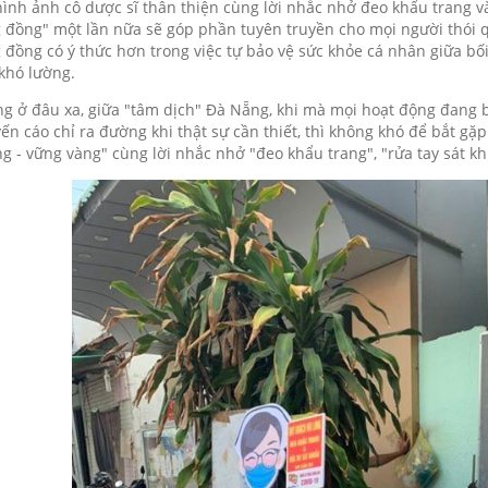
hình ảnh cô dược sĩ thân thiện cùng lời nhắc nhở đeo khẩu trang và
 đồng" một lần nữa sẽ góp phần tuyên truyền cho mọi người thói q
 đồng có ý thức hơn trong việc tự bảo vệ sức khỏe cá nhân giữa b
 khó lường.
g ở đâu xa, giữa "tâm dịch" Đà Nẵng, khi mà mọi hoạt động đang b
ến cáo chỉ ra đường khi thật sự cần thiết, thì không khó để bắt gặ
g - vững vàng" cùng lời nhắc nhở "đeo khẩu trang", "rửa tay sát k