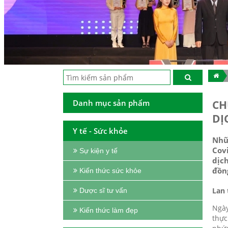
Danh mục sản phẩm
CH
DỊ
Y tế - Sức khỏe
Nhữ
Covi
Sự kiện y tế
dịch
đồn
Kiến thức sức khỏe
Lan 
Dược sĩ tư vấn
Ngày
Kiến thức làm đẹp
thực