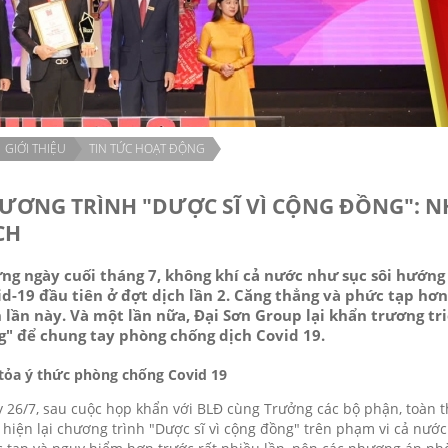
GIỚI THIỆU
TIN TỨC HOẠT ĐỘNG
ƯƠNG TRÌNH "DƯỢC SĨ VÌ CỘNG ĐỒNG": 
CH
ng ngày cuối tháng 7, không khí cả nước như sục sôi hướng
d-19 đầu tiên ở đợt dịch lần 2. Căng thẳng và phức tạp hơn 
 lần này. Và một lần nữa, Đại Sơn Group lại khẩn trương tr
g" để chung tay phòng chống dịch Covid 19.
tỏa ý thức phòng chống Covid 19
 26/7, sau cuộc họp khẩn với BLĐ cùng Trưởng các bộ phận, toàn 
 hiện lại chương trình "Dược sĩ vì cộng đồng" trên phạm vi cả nước.