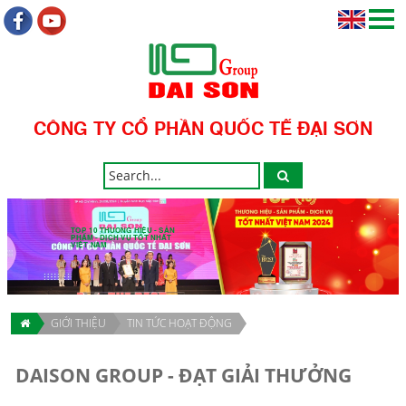
CÔNG TY CỔ PHẦN QUỐC TẾ ĐẠI SƠN
TOP 10 THƯƠNG HIỆU - SẢN
PHẨM - DỊCH VỤ TỐT NHẤT
VIỆT NAM
GIỚI THIỆU
TIN TỨC HOẠT ĐỘNG
DAISON GROUP - ĐẠT GIẢI THƯỞNG