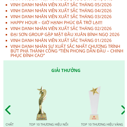
VINH DANH NHÂN VIÊN XUẤT SẮC THÁNG 05/2026
VINH DANH NHÂN VIÊN XUẤT SẮC THÁNG 04/2026
VINH DANH NHÂN VIÊN XUẤT SẮC THÁNG 03/2026
HAPPY HOUR – GIỜ HẠNH PHÚC ĐÃ TRỞ LẠI!!!
VINH DANH NHÂN VIÊN XUẤT SẮC THÁNG 02/2026
ĐẠI SƠN GROUP GẶP MẶT ĐẦU XUÂN BÍNH NGỌ 2026
VINH DANH NHÂN VIÊN XUẤT SẮC THÁNG 01/2026
VINH DANH NHÂN SỰ XUẤT SẮC NHẤT CHƯƠNG TRÌNH
BỨT PHÁ THÀNH CÔNG “TIÊN PHONG DẪN ĐẦU – CHINH
PHỤC ĐỈNH CAO”
GIẢI THƯỞNG
TOP 10 THƯƠNG HIỆU NỔI
TOP 10 THƯƠNG HIỆU VÀNG
TOP 