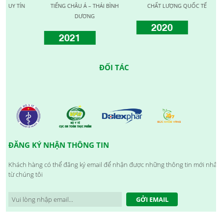
TIẾNG CHÂU Á – THÁI BÌNH
CHẤT LƯỢNG QUỐC TẾ
LƯỢNG
DƯƠNG
2020
2021
2
ĐỐI TÁC
ĐĂNG KÝ NHẬN THÔNG TIN
Khách hàng có thể đăng ký email để nhận được những thông tin mới nhất
từ chúng tôi
GỞI EMAIL