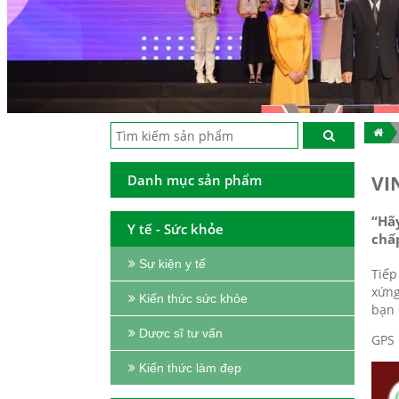
Danh mục sản phẩm
VI
“Hãy
Y tế - Sức khỏe
chấ
Sự kiện y tế
Tiếp
xứng
Kiến thức sức khỏe
bạn 
Dược sĩ tư vấn
GPS 
Kiến thức làm đẹp