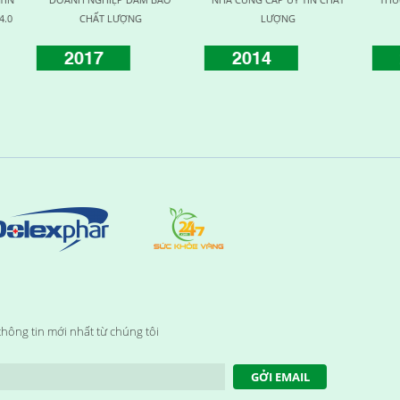
LƯỢNG
KHỎE
KHỎE CỘNG ĐỒNG
4
2015
2016
hông tin mới nhất từ chúng tôi
GỞI EMAIL