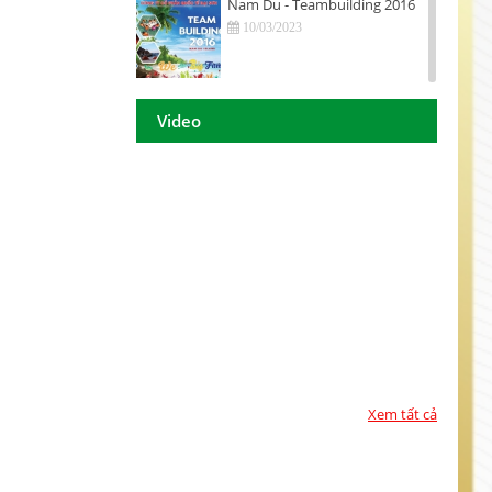
Nam Du - Teambuilding 2016
10/03/2023
Hội nghị tri ân khách hàng - Tiền
Giang 2016
Video
10/03/2023
DAISON GROUP Quảng Ngãi -
Hội nghị tri ân khách hàng 2016
10/03/2023
DAISON GROUP - ĐẠT GIẢI
THƯỞNG
10/03/2023
TOP 10 - DOANH NGHIỆP ĐẢM
BẢO CHẤT LƯỢNG 2017
10/03/2023
Xem tất cả
Họp mặt đầu năm 2017 tại TP.
Hồ Chí Minh