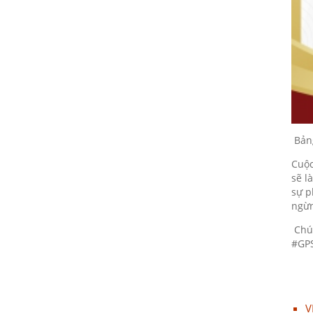
10/03/2023
Họp mặt đầu năm 2017 tại Đà
Nẵng
10/03/2023
Suối Voi - Lăng Cô Team
Building 2017
10/03/2023
Bảng
CHƯƠNG TRÌNH KỶ NIỆM 10
NĂM THÀNH LẬP
Cuộc
sẽ l
10/03/2023
sự p
ngừn
HỘI NGHỊ TRI ÂN KHÁCH HÀNG
- VĨNH LONG 2017
Chúc
10/03/2023
#GP
TỔNG KẾT HOẠT ĐỘNG KINH
DOANH NĂM 2017 & CHIẾN
LƯỢC PHÁT TRIỂN NĂM 2018
V
10/03/2023