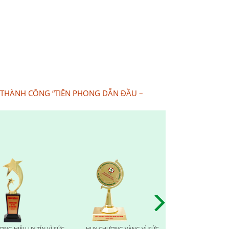
 THÀNH CÔNG “TIÊN PHONG DẪN ĐẦU –
SỨC
HUY CHƯƠNG VÀNG VÌ SỨC
TOP TEN NHÀ CUNG CẤP UY
TO