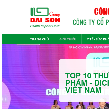
CÔNG
CÔNG TY CỔ 
TRANG CHỦ
GIỚI THIỆU
Y TẾ - SỨC KH
TOP 10 THƯ
PHẨM - DỊC
VIỆT NAM