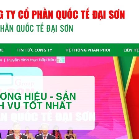
 TY CỔ PHẦN QUỐC TẾ ĐẠI SƠN
PHẦN QUỐC TẾ ĐẠI SƠN
ỎE
TIN TỨC CÔNG TY
HỆ THỐNG PHÂN PHỐI
LIÊN HỆ
ƠNG HIỆU - SẢN
H VỤ TỐT NHẤT