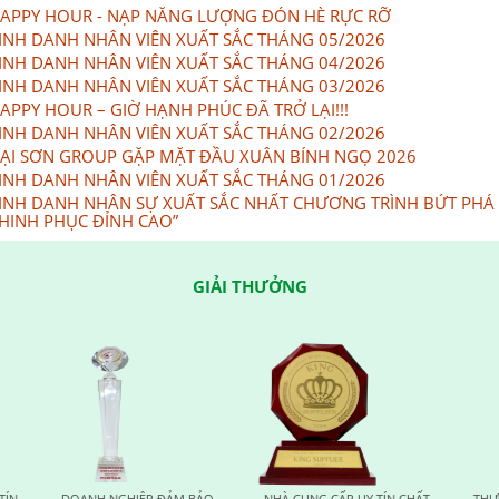
APPY HOUR - NẠP NĂNG LƯỢNG ĐÓN HÈ RỰC RỠ
INH DANH NHÂN VIÊN XUẤT SẮC THÁNG 05/2026
INH DANH NHÂN VIÊN XUẤT SẮC THÁNG 04/2026
INH DANH NHÂN VIÊN XUẤT SẮC THÁNG 03/2026
APPY HOUR – GIỜ HẠNH PHÚC ĐÃ TRỞ LẠI!!!
INH DANH NHÂN VIÊN XUẤT SẮC THÁNG 02/2026
ẠI SƠN GROUP GẶP MẶT ĐẦU XUÂN BÍNH NGỌ 2026
INH DANH NHÂN VIÊN XUẤT SẮC THÁNG 01/2026
INH DANH NHÂN SỰ XUẤT SẮC NHẤT CHƯƠNG TRÌNH BỨT PHÁ
HINH PHỤC ĐỈNH CAO”
GIẢI THƯỞNG
CẤP UY TÍN CHẤT
THƯƠNG HIỆU UY TÍN VÌ SỨC
HUY CHƯƠNG VÀNG VÌ 