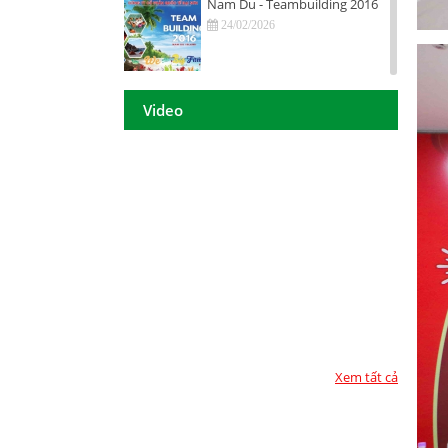
Nam Du - Teambuilding 2016
24/02/2026
Hội nghị tri ân khách hàng - Tiền
Giang 2016
Video
24/02/2026
DAISON GROUP Quảng Ngãi -
Hội nghị tri ân khách hàng 2016
24/02/2026
DAISON GROUP - ĐẠT GIẢI
THƯỞNG
24/02/2026
TOP 10 - DOANH NGHIỆP ĐẢM
BẢO CHẤT LƯỢNG 2017
24/02/2026
Xem tất cả
Họp mặt đầu năm 2017 tại TP.
Hồ Chí Minh