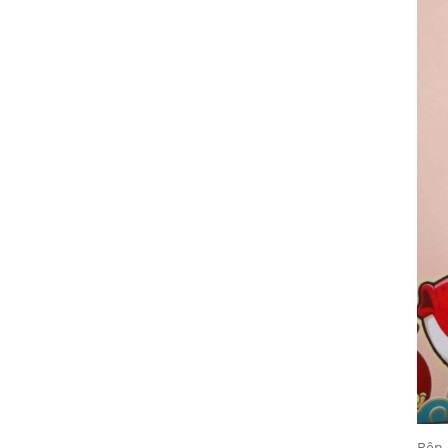
thu về cho các em nhỏ vùng sâu
24/02/2026
ONE TEAM - ONE DREAM chặng
2: Nơi tình đồng đội thăng hoa
24/02/2026
VINH DANH NHÂN VIÊN XUẤT
SẮC QUÝ III - 2018
24/02/2026
Cuộc thi ảnh NỤ CƯỜI GPS - gắn
kết yêu thương
24/02/2026
20/10 cùng GPS Group - Phụ nữ
là để yêu thương
24/02/2026
Đồng hành cùng chương trình
Nụ cười GPS - Gắn kết yêu
thương
Bên 