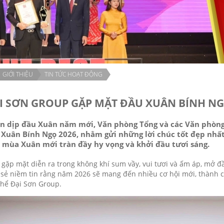
GIỚI THIỆU
TIN TỨC HOẠT ĐỘNG
I SƠN GROUP GẶP MẶT ĐẦU XUÂN BÍNH NG
n dịp đầu Xuân năm mới, Văn phòng Tổng và các Văn phòng
 Xuân Bính Ngọ 2026, nhằm gửi những lời chúc tốt đẹp nhấ
 mùa Xuân mới tràn đầy hy vọng và khởi đầu tươi sáng.
 gặp mặt diễn ra trong không khí sum vầy, vui tươi và ấm áp, mở 
 sẻ niềm tin rằng năm 2026 sẽ mang đến nhiều cơ hội mới, thành 
thể Đại Sơn Group.