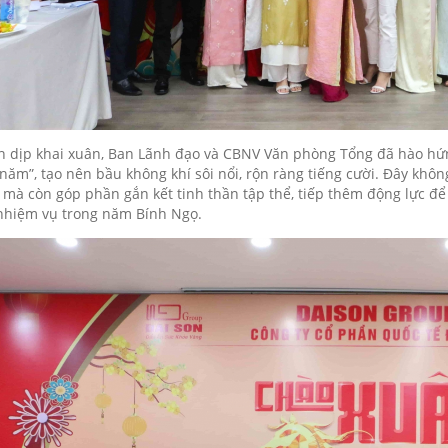
 dịp khai xuân, Ban Lãnh đạo và CBNV Văn phòng Tổng đã hào hứ
năm”, tạo nên bầu không khí sôi nổi, rộn ràng tiếng cười. Đây khôn
mà còn góp phần gắn kết tinh thần tập thể, tiếp thêm động lực đ
nhiệm vụ trong năm Bính Ngọ.