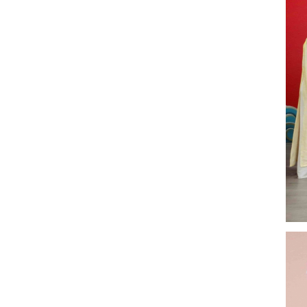
VINH DANH NHÂN VIÊN XUẤT
SẮC (THÁNG 12.2017)
24/02/2026
HAPPY WEEKEND - Làm hết sức,
chơi hết mình
24/02/2026
NƠI TÌNH YÊU BẮT ĐẦU!
24/02/2026
Đồng hành cùng team building
2018
24/02/2026
ONE TEAM - ONE DREAM chặng
1: Ngày hội lớn của những chiến
binh GPS
24/02/2026
Đại Sơn Vĩnh Long: Kết hợp
cùng Nhà thuốc mang Trung