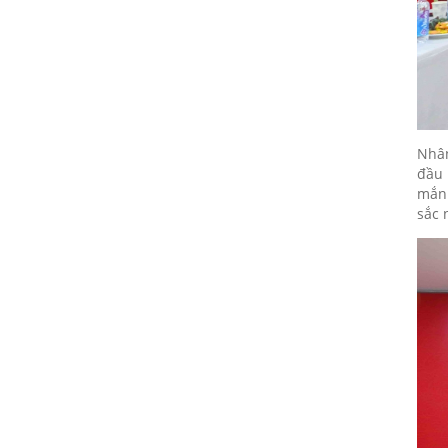
24/02/2026
Họp mặt đầu năm 2017 tại Đà
Nẵng
24/02/2026
Suối Voi - Lăng Cô Team
Building 2017
Nhân
đầu 
24/02/2026
mắn 
CHƯƠNG TRÌNH KỶ NIỆM 10
sắc 
NĂM THÀNH LẬP
24/02/2026
HỘI NGHỊ TRI ÂN KHÁCH HÀNG
- VĨNH LONG 2017
24/02/2026
TỔNG KẾT HOẠT ĐỘNG KINH
DOANH NĂM 2017 & CHIẾN
LƯỢC PHÁT TRIỂN NĂM 2018
24/02/2026