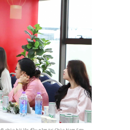
đi chùa hái lộc đầu năm tại Chùa Nam Sơn,