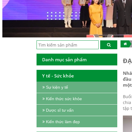
Danh mục sản phẩm
ĐẠ
Nhâ
Y tế - Sức khỏe
đầu
một
Sự kiện y tế
Buổi
Kiến thức sức khỏe
chia
tập 
Dược sĩ tư vấn
Kiến thức làm đẹp