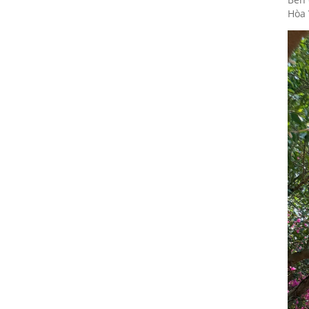
24/02/2026
Hòa 
Kết quả cuộc thi NỤ CƯỜI GPS
24/02/2026
ĐẤU TRƯỜNG ÂM NHẠC - Bạn
đã sẵn sàng để nổi tiếng?
24/02/2026
VINH DANH NHÂN VIÊN XUẤT
SẮC THÁNG 10/2018
24/02/2026
CHÚC MỪNG TEAM ĐÔNG NAM
BỘ HOÀN THÀNH XUẤT SẮC
MỤC TIÊU THÁNG 10/2018
24/02/2026
Cuộc thi ảnh: KHÁCH HÀNG
CỦA TÔI LÀ...
24/02/2026
CHÚC MỪNG SINH NHẬT CBNV