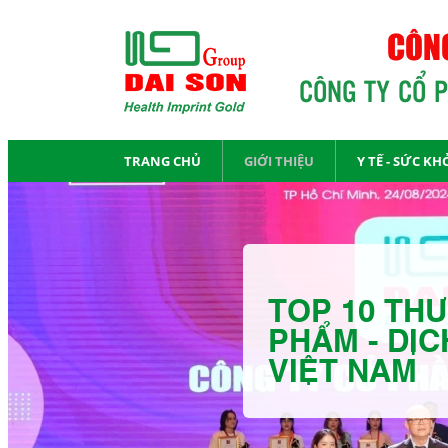
CÔNG
CÔNG TY CỔ 
TRANG CHỦ
GIỚI THIỆU
Y TẾ - SỨC KH
TOP 10 THƯ
PHẨM - DỊC
VIỆT NAM