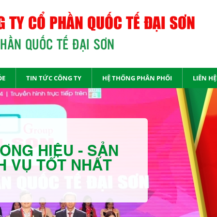
 TY CỔ PHẦN QUỐC TẾ ĐẠI SƠN
PHẦN QUỐC TẾ ĐẠI SƠN
ỎE
TIN TỨC CÔNG TY
HỆ THỐNG PHÂN PHỐI
LIÊN HỆ
ƠNG HIỆU - SẢN
H VỤ TỐT NHẤT