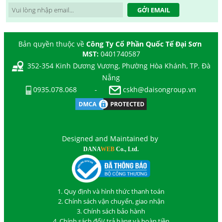
GỞI EMAIL
Bản quyền thuộc về
Công Ty Cổ Phần Quốc Tế Đại Sơn
MST:
0401740587
352-354 Kinh Dương Vương, Phường Hòa Khánh, TP. Đà
Nẵng
0935.078.068
-
cskh@daisongroup.vn
Designed and Maintained by
DANA
WEB
Co., Ltd.
1. Quy định và hình thức thanh toán
2. Chính sách vận chuyển, giao nhận
3. Chính sách bảo hành
4. Chính sách đổi/ trả hàng và hoàn tiền