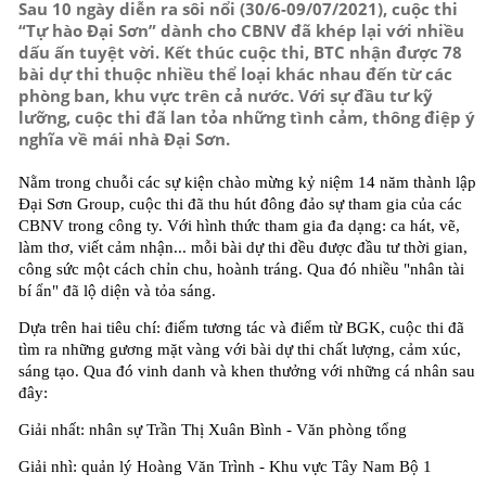
Sau 10 ngày diễn ra sôi nổi (30/6-09/07/2021), cuộc thi
“Tự hào Đại Sơn” dành cho CBNV đã khép lại với nhiều
dấu ấn tuyệt vời. Kết thúc cuộc thi, BTC nhận được 78
bài dự thi thuộc nhiều thể loại khác nhau đến từ các
phòng ban, khu vực trên cả nước. Với sự đầu tư kỹ
lưỡng, cuộc thi đã lan tỏa những tình cảm, thông điệp ý
nghĩa về mái nhà Đại Sơn.
Nằm trong chuỗi các sự kiện chào mừng kỷ niệm 14 năm thành lập
Đại Sơn Group, cuộc thi đã thu hút đông đảo sự tham gia của các
CBNV trong công ty. Với hình thức tham gia đa dạng: ca hát, vẽ,
làm thơ, viết cảm nhận... mỗi bài dự thi đều được đầu tư thời gian,
công sức một cách chỉn chu, hoành tráng. Qua đó nhiều "nhân tài
bí ẩn" đã lộ diện và tỏa sáng.
Dựa trên hai tiêu chí: điểm tương tác và điểm từ BGK, cuộc thi đã
tìm ra những gương mặt vàng với bài dự thi chất lượng, cảm xúc,
sáng tạo. Qua đó vinh danh và khen thưởng với những cá nhân sau
đây:
Giải nhất: nhân sự Trần Thị Xuân Bình - Văn phòng tổng
Giải nhì: quản lý Hoàng Văn Trình - Khu vực Tây Nam Bộ 1