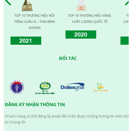
TOP 10 THƯƠNG HIỆU NỔI
TOP 10 THƯƠNG HIỆU VÀNG
TOP 1
TIẾNG CHÂU Á – THÁI BÌNH
CHẤT LƯỢNG QUỐC TẾ
LƯỢNG 
DƯƠNG
2020
2021
20
ĐỐI TÁC
ĐĂNG KÝ NHẬN THÔNG TIN
Khách hàng có thể đăng ký email để nhận được những thông tin mới nhất
từ chúng tôi