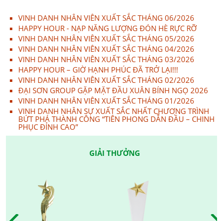
VINH DANH NHÂN VIÊN XUẤT SẮC THÁNG 06/2026
HAPPY HOUR - NẠP NĂNG LƯỢNG ĐÓN HÈ RỰC RỠ
VINH DANH NHÂN VIÊN XUẤT SẮC THÁNG 05/2026
VINH DANH NHÂN VIÊN XUẤT SẮC THÁNG 04/2026
VINH DANH NHÂN VIÊN XUẤT SẮC THÁNG 03/2026
HAPPY HOUR – GIỜ HẠNH PHÚC ĐÃ TRỞ LẠI!!!
VINH DANH NHÂN VIÊN XUẤT SẮC THÁNG 02/2026
ĐẠI SƠN GROUP GẶP MẶT ĐẦU XUÂN BÍNH NGỌ 2026
VINH DANH NHÂN VIÊN XUẤT SẮC THÁNG 01/2026
VINH DANH NHÂN SỰ XUẤT SẮC NHẤT CHƯƠNG TRÌNH
BỨT PHÁ THÀNH CÔNG “TIÊN PHONG DẪN ĐẦU – CHINH
PHỤC ĐỈNH CAO”
GIẢI THƯỞNG