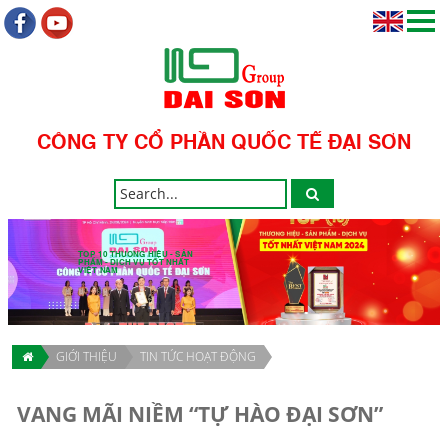
CÔNG TY CỔ PHẦN QUỐC TẾ ĐẠI SƠN
TOP 10 THƯƠNG HIỆU - SẢN
PHẨM - DỊCH VỤ TỐT NHẤT
VIỆT NAM
GIỚI THIỆU
TIN TỨC HOẠT ĐỘNG
VANG MÃI NIỀM “TỰ HÀO ĐẠI SƠN”