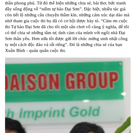
thần phong phú. Từ đó thể hiện những chia sẻ, bài thơ, bức tranh
đầy sống động về “niềm tự hào Đại Sơn”. Đặc biệt, nhiều tác giả
còn tiết lộ những câu chuyện thầm kín, những cảm xúc dạt dào mà
nhờ tham gia cuộc thi họ đã có cơ hội được bày tỏ. “Cảm ơn cuộc
thi Tự hào Đại Sơn đã cho tôi một sân chơi vô cùng ý nghĩa, để tôi
có thể chia sẻ những tâm tư, tình cảm của mình với ngôi nhà Đại
Sơn thân yêu. Hơn nữa tôi được gửi lời chúc mừng sinh nhật công
ty một cách độc đáo và rất riêng”. Đó là những chia sẻ của bạn
Xuân Bình - quán quân cuộc thi.