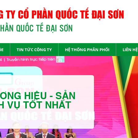
 TY CỔ PHẦN QUỐC TẾ ĐẠI SƠN
PHẦN QUỐC TẾ ĐẠI SƠN
ỎE
TIN TỨC CÔNG TY
HỆ THỐNG PHÂN PHỐI
LIÊN HỆ
ƠNG HIỆU - SẢN
H VỤ TỐT NHẤT