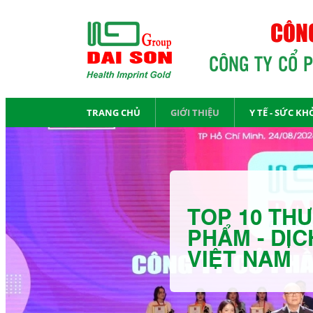
CÔNG
CÔNG TY CỔ 
TRANG CHỦ
GIỚI THIỆU
Y TẾ - SỨC KH
TOP 10 THƯ
PHẨM - DỊC
VIỆT NAM