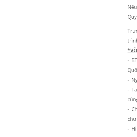
21/02/2024
Nếu 
Kết quả cuộc thi NỤ CƯỜI GPS
21/02/2024
Quy
Trư
ĐẤU TRƯỜNG ÂM NHẠC - Bạn
đã sẵn sàng để nổi tiếng?
trìn
21/02/2024
*V
VINH DANH NHÂN VIÊN XUẤT
- B
SẮC THÁNG 10/2018
Quố
21/02/2024
- N
CHÚC MỪNG TEAM ĐÔNG NAM
- Tạ
BỘ HOÀN THÀNH XUẤT SẮC
MỤC TIÊU THÁNG 10/2018
cùn
21/02/2024
- Ch
Cuộc thi ảnh: KHÁCH HÀNG
CỦA TÔI LÀ...
chư
21/02/2024
- Hì
CHÚC MỪNG SINH NHẬT CBNV