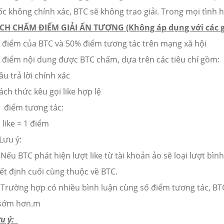
c không chính xác, BTC sẽ không trao giải. Trong mọi tình 
CH CHẤM ĐIỂM GIẢI ẤN TƯỢNG (Không áp dụng với các g
 điểm của BTC và 50% điểm tương tác trên mạng xã hội
 điểm nội dung được BTC chấm, dựa trên các tiêu chí gồm:
âu trả lời chính xác
ách thức kêu gọi like hợp lệ
 điểm tương tác:
 like = 1 điểm
 Lưu ý:
 Nếu BTC phát hiện lượt like từ tài khoản ảo sẽ loại lượt b
ết định cuối cùng thuộc về BTC.
? Trường hợp có nhiều bình luận cùng số điểm tương tác, B
 sớm hơn.m
ưu ý: