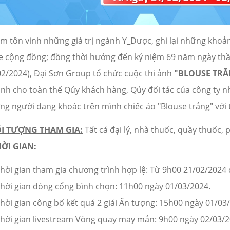
m tôn vinh những giá trị ngành Y_Dược, ghi lại những khoả
e cộng đồng; đồng thời hướng đến kỷ niệm 69 năm ngày thầ
02/2024), Đại Sơn Group tổ chức cuộc thi ảnh
"BLOUSE TRẮ
nh cho toàn thể Qúy khách hàng, Qúy đối tác của công ty n
g người đang khoác trên mình chiếc áo "Blouse trắng" với t
I TƯỢNG THAM GIA:
Tất cả đại lý, nhà thuốc, quầy thuốc
ỜI GIAN:
hời gian tham gia chương trình hợp lệ: Từ 9h00 21/02/2024
hời gian đóng cổng bình chọn: 11h00 ngày 01/03/2024.
hời gian công bố kết quả 2 giải Ấn tượng: 15h00 ngày 01/03
hời gian livestream Vòng quay may mắn: 9h00 ngày 02/03/