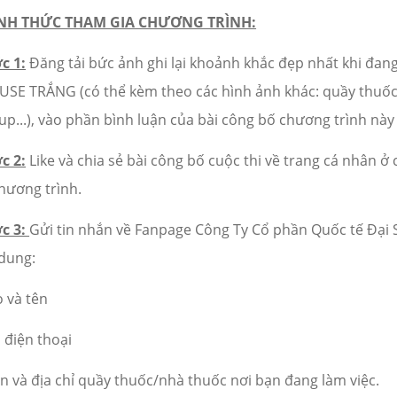
NH THỨC THAM GIA CHƯƠNG TRÌNH:
c 1:
Đăng tải bức ảnh ghi lại khoảnh khắc đẹp nhất khi đan
USE TRẮNG (có thể kèm theo các hình ảnh khác: quầy thuốc
up...), vào phần bình luận của bài công bố chương trình nà
c 2:
Like và chia sẻ bài công bố cuộc thi về trang cá nhân ở 
hương trình.
c 3:
Gửi tin nhắn về Fanpage Công Ty Cổ phần Quốc tế Đại 
 dung:
 và tên
 điện thoại
n và địa chỉ quầy thuốc/nhà thuốc nơi bạn đang làm việc.