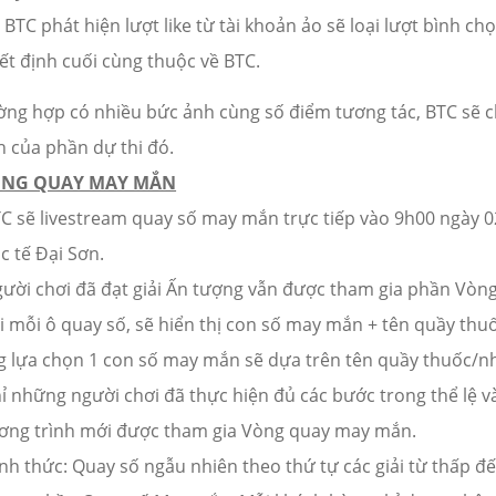
BTC phát hiện lượt like từ tài khoản ảo sẽ loại lượt bình 
ết định cuối cùng thuộc về BTC.
ờng hợp có nhiều bức ảnh cùng số điểm tương tác, BTC sẽ 
h của phần dự thi đó.
ÒNG QUAY MAY MẮN
TC sẽ livestream quay số may mắn trực tiếp vào 9h00 ngày 
c tế Đại Sơn.
gười chơi đã đạt giải Ấn tượng vẫn được tham gia phần Vò
i mỗi ô quay số, sẽ hiển thị con số may mắn + tên quầy thu
g lựa chọn 1 con số may mắn sẽ dựa trên tên quầy thuốc/nh
ỉ những người chơi đã thực hiện đủ các bước trong thể lệ v
ơng trình mới được tham gia Vòng quay may mắn.
nh thức: Quay số ngẫu nhiên theo thứ tự các giải từ thấp đế