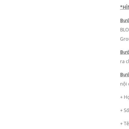
21/02/2024
*HÌ
Họp mặt đầu năm 2017 tại Đà
Nẵng
Bướ
21/02/2024
BLO
Suối Voi - Lăng Cô Team
Gro
Building 2017
21/02/2024
Bướ
ra c
CHƯƠNG TRÌNH KỶ NIỆM 10
NĂM THÀNH LẬP
21/02/2024
Bướ
nội
HỘI NGHỊ TRI ÂN KHÁCH HÀNG
- VĨNH LONG 2017
+ Họ
21/02/2024
TỔNG KẾT HOẠT ĐỘNG KINH
+ Số
DOANH NĂM 2017 & CHIẾN
LƯỢC PHÁT TRIỂN NĂM 2018
+ Tê
21/02/2024