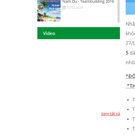
Nam Du - Teambuilding 2016
21/02/2024
Nhằ
Hội nghị tri ân khách hàng - Tiền
Giang 2016
khỏ
Video
21/02/2024
27/
DAISON GROUP Quảng Ngãi -
5
dà
Hội nghị tri ân khách hàng 2016
nhữn
21/02/2024
DAISON GROUP - ĐẠT GIẢI
*ĐỐ
THƯỞNG
*TH
21/02/2024
T
TOP 10 - DOANH NGHIỆP ĐẢM
BẢO CHẤT LƯỢNG 2017
T
21/02/2024
Xem tất cả
T
Họp mặt đầu năm 2017 tại TP.
T
Hồ Chí Minh