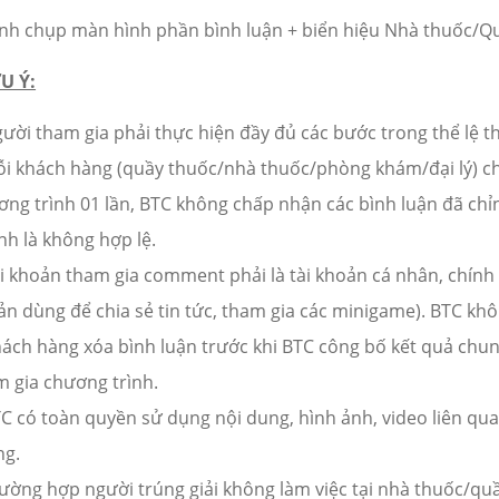
ình chụp màn hình phần bình luận + biển hiệu Nhà thuốc/Q
U Ý:
ười tham gia phải thực hiện đầy đủ các bước trong thể lệ th
ỗi khách hàng (quầy thuốc/nhà thuốc/phòng khám/đại lý) ch
ơng trình 01 lần, BTC không chấp nhận các bình luận đã chỉ
ính là không hợp lệ.
i khoản tham gia comment phải là tài khoản cá nhân, chính c
ản dùng để chia sẻ tin tức, tham gia các minigame). BTC kh
hách hàng xóa bình luận trước khi BTC công bố kết quả chu
m gia chương trình.
TC có toàn quyền sử dụng nội dung, hình ảnh, video liên qu
ng.
rường hợp người trúng giải không làm việc tại nhà thuốc/qu