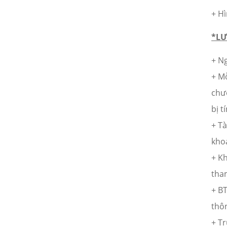
VINH DANH NHÂN VIÊN XUẤT
+ H
SẮC (THÁNG 12.2017)
21/02/2024
*LƯ
HAPPY WEEKEND - Làm hết sức,
chơi hết mình
+ Ng
21/02/2024
+ M
NƠI TÌNH YÊU BẮT ĐẦU!
chư
21/02/2024
bị t
+ Tà
Đồng hành cùng team building
kho
2018
21/02/2024
+ K
tha
ONE TEAM - ONE DREAM chặng
1: Ngày hội lớn của những chiến
+ B
binh GPS
thô
21/02/2024
Đại Sơn Vĩnh Long: Kết hợp
+ T
cùng Nhà thuốc mang Trung