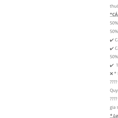
thu về cho các em nhỏ vùng sâu
thuố
21/02/2024
*CÁ
ONE TEAM - ONE DREAM chặng
2: Nơi tình đồng đội thăng hoa
50%
21/02/2024
50%
VINH DANH NHÂN VIÊN XUẤT
✔️ C
SẮC QUÝ III - 2018
✔️ C
21/02/2024
50%
Cuộc thi ảnh NỤ CƯỜI GPS - gắn
✔️ 1
kết yêu thương
21/02/2024
❌ *
????
20/10 cùng GPS Group - Phụ nữ
là để yêu thương
Quy
21/02/2024
???
Đồng hành cùng chương trình
gia
Nụ cười GPS - Gắn kết yêu
thương
* L