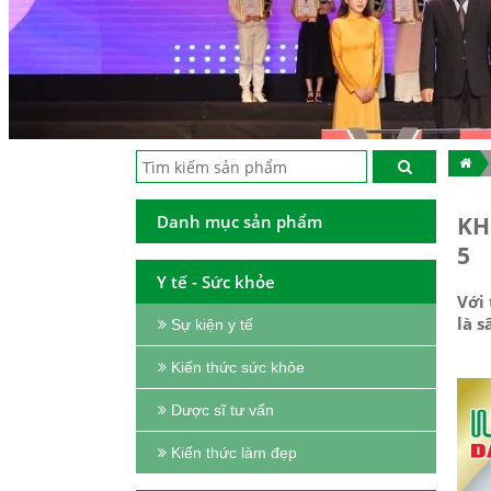
Danh mục sản phẩm
KH
5
Y tế - Sức khỏe
Với 
là 
Sự kiện y tế
Kiến thức sức khỏe
Dược sĩ tư vấn
Kiến thức làm đẹp